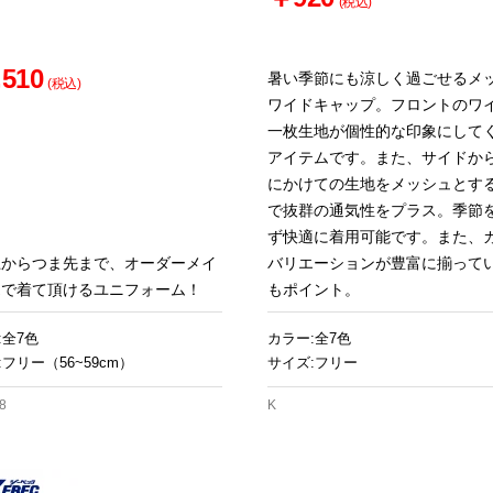
(税込)
510
暑い季節にも涼しく過ごせるメ
(税込)
ワイドキャップ。フロントのワ
一枚生地が個性的な印象にして
アイテムです。また、サイドか
にかけての生地をメッシュとす
で抜群の通気性をプラス。季節
ず快適に着用可能です。また、
上からつま先まで、オーダーメイ
バリエーションが豊富に揃って
覚で着て頂けるユニフォーム！
もポイント。
:全7色
カラー:全7色
フリー（56~59cm）
サイズ:フリー
8
K