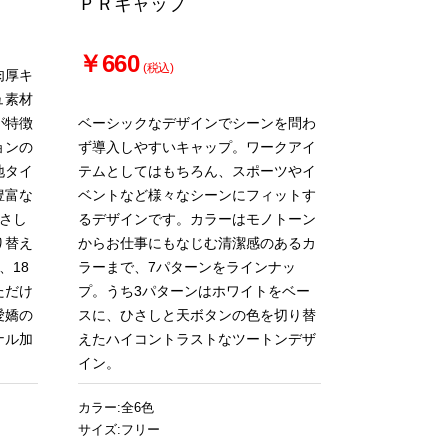
ＰＲキャップ
￥660
(税込)
肉厚キ
ュ素材
が特徴
ベーシックなデザインでシーンを問わ
ョンの
ず導入しやすいキャップ。ワークアイ
地タイ
テムとしてはもちろん、スポーツやイ
豊富な
ベントなど様々なシーンにフィットす
さし
るデザインです。カラーはモノトーン
り替え
からお仕事にもなじむ清潔感のあるカ
、18
ラーまで、7パターンをラインナッ
ただけ
プ。うち3パターンはホワイトをベー
愛嬌の
スに、ひさしと天ボタンの色を切り替
ナル加
えたハイコントラストなツートンデザ
イン。
カラー:全6色
サイズ:フリー