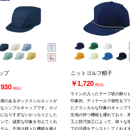
ップ
ニットゴルフ帽子
￥1,720
(税込)
930
(税込)
ラインの入ったテープ状の飾り
ク感のあるボックスシルエットが
印象的。ディテールで個性をプ
的なシンプルキャップです。カジ
たクラシカルな印象のキャップ
ルになりすぎないかっちりとした
生地の持つ機能も優れており、
インで、誠実な印象を与えてくれ
工と防汚加工によって、様々な
イテム。生地は様々な機能を備え
での活躍をアシストしてくれま