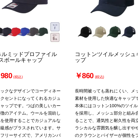
ネルミッドプロファイル
コットンツイルメッシュ
スボールキャップ
ップ
980
￥860
(税込)
(税込)
シックなデザインでコーディネー
長時間被っても蒸れにくい、メ
アクセントになってくれるカジュ
素材を使用した快適なキャップ
キャップです。つばの美しいカー
本体にはコットン100%のツイ
特徴のアイテム。ウールを混紡し
を採用し、メッシュ部分と組み
地を使用することでカジュアルな
ることで、通気性と耐久性を両
高級感がプラスされています。サ
ラシカルな雰囲気を醸し出すや
はフリーサイズで、アメリカンバ
のクラウンとバイザーが個性を