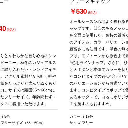
ニー
ブリーズキャップ
￥530
(税込)
オールシーズン心地よく被れる
40
ャップです。凹凸のあるメッシ
(税込)
を全面に使用した、独特の質感
のアイテム。カラーバリエーシ
豊富さにも注目です。単色の無
わりとやわらかな被り心地のシン
プは、モノトーンから原色まで
なビーニー。秋冬のカジュアルス
9色をラインナップ。さらに、ひ
ルに取り入れたいトレンドアイテ
と天ボタンと本体でカラーを切
す。アクリル素材だから叶う軽や
たコンビタイプの9色と合わせて
空気をたっぷりと含んだぬくもり
のバリエーションからお選びい
力。サイズは頭囲55〜60cmに
ます。コンビタイプはポップで
したフリーサイズ。年齢問わずユ
あるルックスで、白地にオリジ
ックスに着用いただけます。
工を施すのもおすすめ。
:全9色
カラー:全17色
:フリーサイズ（55～60㎝）
サイズ:フリー
お買い物を続ける
カートへ進む