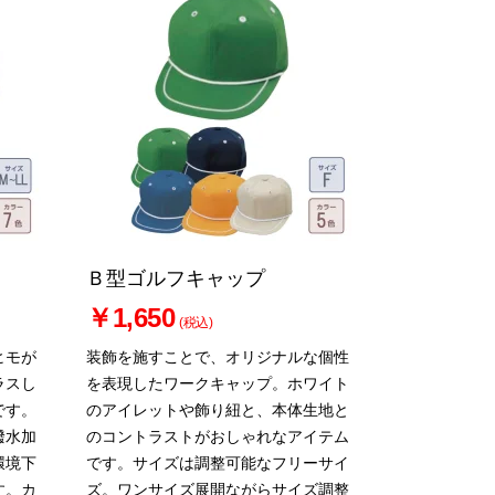
Ｂ型ゴルフキャップ
￥1,650
(税込)
ヒモが
装飾を施すことで、オリジナルな個性
ラスし
を表現したワークキャップ。ホワイト
です。
のアイレットや飾り紐と、本体生地と
撥水加
のコントラストがおしゃれなアイテム
環境下
です。サイズは調整可能なフリーサイ
す。カ
ズ。ワンサイズ展開ながらサイズ調整