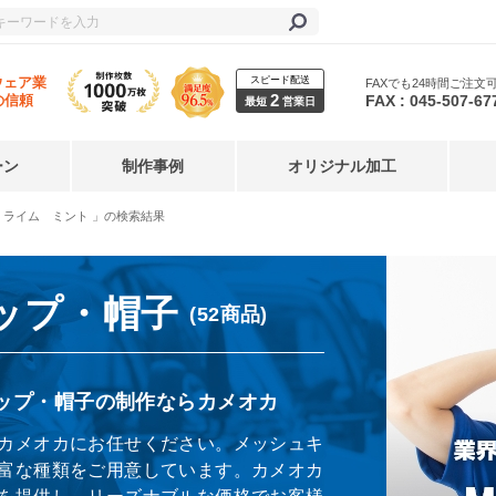
スピード配送
ウェア業
FAXでも24時間ご注文
2
FAX : 045-507-67
の信頼
最短
営業日
ーン
制作事例
オリジナル加工
 ライム ミント 」の検索結果
ップ・帽子
(52商品)
ップ・帽子の制作ならカメオカ
カメオカにお任せください。メッシュキ
富な種類をご用意しています。カメオカ