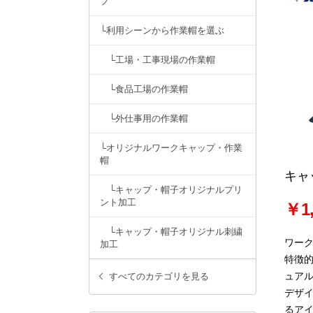
プ
└利用シーンから作業帽を選ぶ
└工場・工事現場の作業帽
└食品工場の作業帽
└外仕事用の作業帽
└オリジナルワークキャップ・作業
帽
キャ
└キャップ・帽子オリジナルプリ
ント加工
￥1,
└キャップ・帽子オリジナル刺繍
ワー
加工
特徴
ュア
すべてのカテゴリを見る
デザ
るア