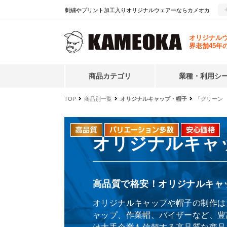
刺繍やプリント加工入りオリジナルウェアーならカメオカ
オリジナル
界老舗45年
商品カテゴリ
業種・利用シ
TOP
商品別一覧
オリジナルキャップ・帽子
「グリーン
オリジナルキャ
高品質で格安！オリジナルキャ
オリジナルキャップや帽子の制作は
ャップ、作業帽、バイザーなど、豊