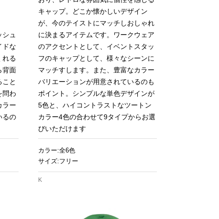
キャップ。どこか懐かしいデザイン
が、今のテイストにマッチしおしゃれ
ッシュ
に決まるアイテムです。ワークウェア
イドな
のアクセントとして、イベントスタッ
くれる
フのキャップとして、様々なシーンに
ら背面
マッチすします。また、豊富なカラー
ること
バリエーションが用意されているのも
を問わ
ポイント。シンプルな単色デザインが
カラー
5色と、ハイコントラストなツートン
いるの
カラー4色の合わせて9タイプからお選
びいただけます
カラー:全6色
サイズ:フリー
K