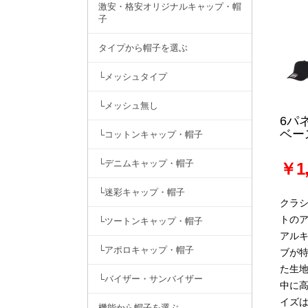
激安・格安オリジナルキャップ・帽
子
タイプから帽子を選ぶ
└メッシュタイプ
└メッシュ無し
6パ
ベー
└コットンキャップ・帽子
└デニムキャップ・帽子
￥1,
└迷彩キャップ・帽子
クラ
トの
└ツートンキャップ・帽子
アル
└アポロキャップ・帽子
ブが
た生
└バイザー・サンバイザー
中に
イズ
機能から帽子を選ぶ