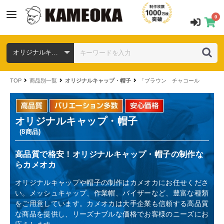
0
TOP
商品別一覧
オリジナルキャップ・帽子
「ブラウン チャコール チョコ
オリジナルキャップ・帽子
(8商品)
高品質で格安！オリジナルキャップ・帽子の制作な
らカメオカ
オリジナルキャップや帽子の制作はカメオカにお任せくださ
い。メッシュキャップ、作業帽、バイザーなど、豊富な種類
をご用意しています。カメオカは大手企業も信頼する高品質
な商品を提供し、リーズナブルな価格でお客様のニーズにお