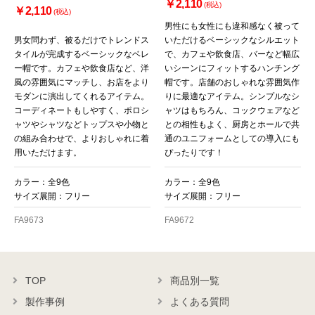
￥2,110
(税込)
￥2,110
(税込)
男性にも女性にも違和感なく被って
男女問わず、被るだけでトレンドス
いただけるベーシックなシルエット
タイルが完成するベーシックなベレ
で、カフェや飲食店、バーなど幅広
ー帽です。カフェや飲食店など、洋
いシーンにフィットするハンチング
風の雰囲気にマッチし、お店をより
帽です。店舗のおしゃれな雰囲気作
モダンに演出してくれるアイテム。
りに最適なアイテム。シンプルなシ
コーディネートもしやすく、ポロシ
ャツはもちろん、コックウェアなど
ャツやシャツなどトップスや小物と
との相性もよく、厨房とホールで共
の組み合わせで、よりおしゃれに着
通のユニフォームとしての導入にも
用いただけます。
ぴったりです！
カラー：全9色
カラー：全9色
サイズ展開：フリー
サイズ展開：フリー
FA9673
FA9672
TOP
商品別一覧
製作事例
よくある質問