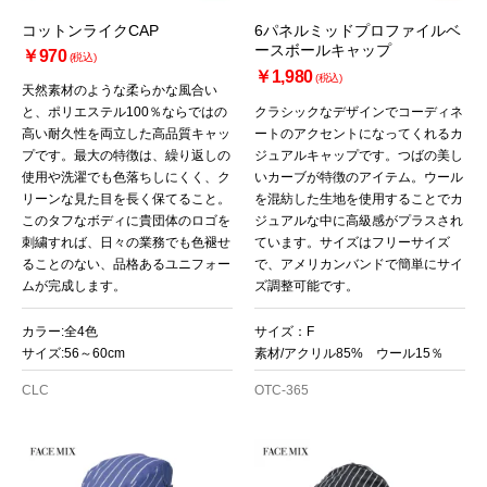
コットンライクCAP
6パネルミッドプロファイルベ
ースボールキャップ
￥970
(税込)
￥1,980
(税込)
天然素材のような柔らかな風合い
と、ポリエステル100％ならではの
クラシックなデザインでコーディネ
高い耐久性を両立した高品質キャッ
ートのアクセントになってくれるカ
プです。最大の特徴は、繰り返しの
ジュアルキャップです。つばの美し
使用や洗濯でも色落ちしにくく、ク
いカーブが特徴のアイテム。ウール
リーンな見た目を長く保てること。
を混紡した生地を使用することでカ
このタフなボディに貴団体のロゴを
ジュアルな中に高級感がプラスされ
刺繍すれば、日々の業務でも色褪せ
ています。サイズはフリーサイズ
ることのない、品格あるユニフォー
で、アメリカンバンドで簡単にサイ
ムが完成します。
ズ調整可能です。
カラー:全4色
サイズ：F
サイズ:56～60cm
素材/アクリル85% ウール15％
CLC
OTC-365