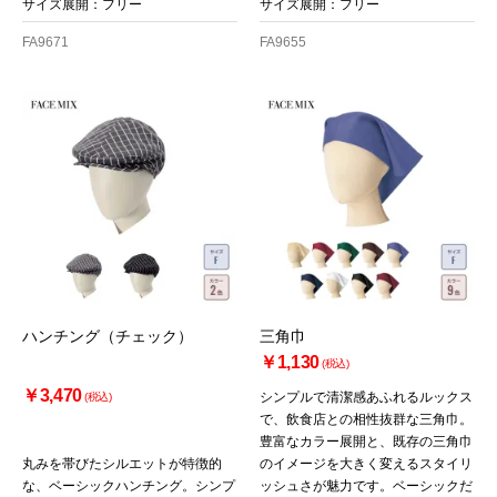
サイズ展開：フリー
サイズ展開：フリー
FA9671
FA9655
ハンチング（チェック）
三角巾
￥1,130
(税込)
お買い物を続ける
カートへ進む
￥3,470
シンプルで清潔感あふれるルックス
(税込)
で、飲食店との相性抜群な三角巾。
豊富なカラー展開と、既存の三角巾
丸みを帯びたシルエットが特徴的
のイメージを大きく変えるスタイリ
な、ベーシックハンチング。シンプ
ッシュさが魅力です。ベーシックだ