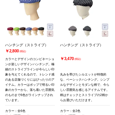
ハンチング（ストライプ）
ハンチング（ストライプ）
￥2,800
(税込)
￥3,470
カラーとデザインのコンビネーショ
(税込)
ンが楽しいデザインハンチング。極
細のストライプラインが今らしい印
象を与えてくれるので、トレンド感
丸みを帯びたシルエットが特徴的
のある店舗づくりにはぴったりのア
な、ベーシックハンチング。シンプ
イテム。カラーはポップで明るい印
ルなデザインとモダンな柄で、今ら
象のカラーから、落ち着いた雰囲気
しい雰囲気を感じるアイテムです。
のものまで6色がラインナップされ
柄はチェックとストライプの2柄か
ています。
らお選びいただけます。
カラー：全6色
カラー：全2色