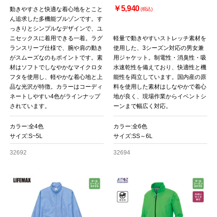
￥5,940
動きやすさと快適な着心地をとこと
(税込)
ん追求した多機能ブルゾンです。す
っきりとシンプルなデザインで、ユ
ニセックスに着用できる一着。ラグ
軽量で動きやすいストレッチ素材を
ランスリーブ仕様で、腕や肩の動き
使用した、3シーズン対応の男女兼
がスムーズなのもポイントです。素
用ジャケット。制電性・消臭性・吸
材はソフトでしなやかなマイクロタ
水速乾性を備えており、快適性と機
フタを使用し、軽やかな着心地と上
能性を両立しています。国内産の原
品な光沢が特徴。カラーはコーディ
料を使用した素材はしなやかで着心
ネートしやすい4色がラインナップ
地が良く、現場作業からイベントシ
されています。
ーンまで幅広く対応。
カラー:全4色
カラー:全6色
サイズ:S~5L
サイズ:SS～6L
32692
32694