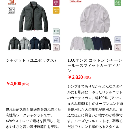
ジャケット（ユニセックス）
10.0オンス コットン ジャージ
ールーズフィットカーディガ
ン
￥2,830
(税込)
￥4,900
(税込)
シンプルでありながらどんなスタイ
ルにも馴染む、ゆったりシルエット
のカーディガン。綿100%（アッシ
ュのみ綿98％）のオープンエンド糸
優れた耐久性と快適性を兼ね備えた
を使用した天竺生地が使用され、着
高性能ワークジャケットです。
込むほどに風合いが増すのが特徴で
4WAYストレッチ素材を採用し、動
す。ルーズなシルエットは、羽織る
お買い物を続ける
カートへ進む
きやすさと高い吸汗速乾性を実現。
だけでトレンド感のあるスタイル