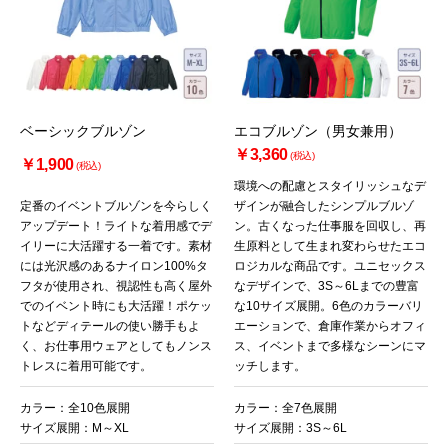
ベーシックブルゾン
エコブルゾン（男女兼用）
￥3,360
(税込)
￥1,900
(税込)
環境への配慮とスタイリッシュなデ
定番のイベントブルゾンを今らしく
ザインが融合したシンプルブルゾ
アップデート！ライトな着用感でデ
ン。古くなった仕事服を回収し、再
イリーに大活躍する一着です。素材
生原料として生まれ変わらせたエコ
には光沢感のあるナイロン100%タ
ロジカルな商品です。ユニセックス
フタが使用され、視認性も高く屋外
なデザインで、3S～6Lまでの豊富
でのイベント時にも大活躍！ポケッ
な10サイズ展開。6色のカラーバリ
トなどディテールの使い勝手もよ
エーションで、倉庫作業からオフィ
く、お仕事用ウェアとしてもノンス
ス、イベントまで多様なシーンにマ
トレスに着用可能です。
ッチします。
カラー：全10色展開
カラー：全7色展開
サイズ展開：M～XL
サイズ展開：3S～6L