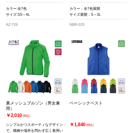
カラー:全7色
カラー：全7色展開
サイズ:SS～4L
サイズ展開：S～3L
AZ-726
NBR-020
裏メッシュブルゾン（男女兼
ベーシックベスト
用）
￥2,010
(税込)
￥1,840
シンプルかつスポーティなデザイン
(税込)
で、職種や場所を問わず広く着用い