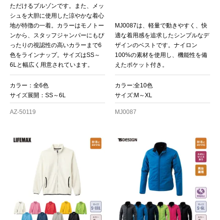
ただけるブルゾンです。また、メッ
シュを大胆に使用した涼やかな着心
地が特徴の一着。カラーはモノトー
MJ0087は、軽量で動きやすく、快
ンから、スタッフジャンパーにもぴ
適な着用感を追求したシンプルなデ
ったりの視認性の高いカラーまで6
ザインのベストです。ナイロン
色をラインナップ。サイズはSS～
100%の素材を使用し、機能性を備
6Lと幅広く用意されています。
えたポケット付き。
カラー：全6色
カラー:全10色
サイズ展開：SS～6L
サイズ:M～XL
AZ-50119
MJ0087