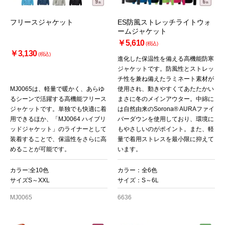
フリースジャケット
ES防風ストレッチライトウォ
ームジャケット
￥5,610
(税込)
￥3,130
(税込)
進化した保温性を備える高機能防寒
ジャケットです。防風性とストレッ
チ性を兼ね備えたラミネート素材が
MJ0065は、軽量で暖かく、あらゆ
使用され、動きやすくてあたたかい
るシーンで活躍する高機能フリース
まさに冬のメインアウター。中綿に
ジャケットです。単独でも快適に着
は自然由来のSorona® AURAファイ
用できるほか、「MJ0064 ハイブリ
バーダウンを使用しており、環境に
ッドジャケット」のライナーとして
もやさしいのがポイント。また、軽
装着することで、保温性をさらに高
量で着用ストレスを最小限に抑えて
めることが可能です。
います。
カラー:全10色
カラー：全6色
サイズS～XXL
サイズ：S～6L
MJ0065
6636