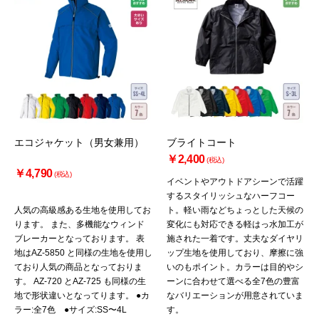
エコジャケット（男女兼用）
ブライトコート
￥2,400
(税込)
￥4,790
(税込)
イベントやアウトドアシーンで活躍
するスタイリッシュなハーフコー
人気の高級感ある生地を使用してお
ト。軽い雨などちょっとした天候の
ります。 また、多機能なウィンド
変化にも対応できる軽はっ水加工が
ブレーカーとなっております。 表
施された一着です。丈夫なダイヤリ
地はAZ-5850 と同様の生地を使用し
ップ生地を使用しており、摩擦に強
ており人気の商品となっておりま
いのもポイント。カラーは目的やシ
す。 AZ-720 とAZ-725 も同様の生
ーンに合わせて選べる全7色の豊富
地で形状違いとなってります。 ●カ
なバリエーションが用意されていま
ラー:全7色 ●サイズ:SS〜4L
す。