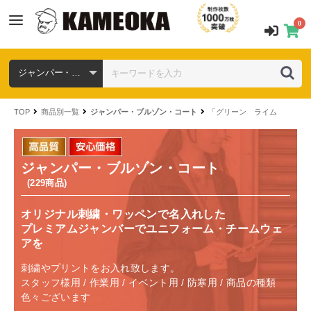
0
TOP
商品別一覧
ジャンパー・ブルゾン・コート
「グリーン ライム ミント
ジャンパー・ブルゾン・コート
(229商品)
オリジナル刺繍・ワッペンで名入れした
プレミアムジャンバーでユニフォーム・チームウェ
アを
刺繍やプリントをお入れ致します。
スタッフ様用 / 作業用 / イベント用 / 防寒用 / 商品の種類
色々ございます