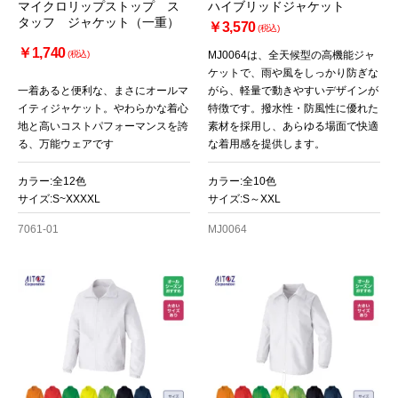
マイクロリップストップ ス
ハイブリッドジャケット
タッフ ジャケット（一重）
￥3,570
(税込)
￥1,740
(税込)
MJ0064は、全天候型の高機能ジャ
ケットで、雨や風をしっかり防ぎな
一着あると便利な、まさにオールマ
がら、軽量で動きやすいデザインが
イティジャケット。やわらかな着心
特徴です。撥水性・防風性に優れた
地と高いコストパフォーマンスを誇
素材を採用し、あらゆる場面で快適
る、万能ウェアです
な着用感を提供します。
カラー:全12色
カラー:全10色
サイズ:S~XXXXL
サイズ:S～XXL
7061-01
MJ0064