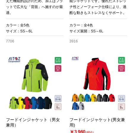
えた機能的設計のため、加工はフラ
能ジャケットです。優れたストレッ
ットで広大な「背面」へ施すのが最
チ性とノーフォーク仕様により、過
適。
酷な動きもストレスなくサポート。
カラー：全5色
カラー：全4色
サイズ：SS～6L
サイズ展開：SS～6L
7706
3916
フードインジャケット（男女
フードインジャケット(男女兼
兼用）
用)
￥3,960
(税込)