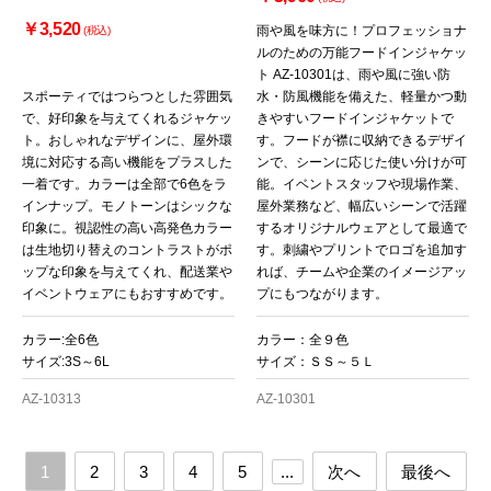
￥3,520
雨や風を味方に！プロフェッショナ
(税込)
ルのための万能フードインジャケッ
ト AZ-10301は、雨や風に強い防
スポーティではつらつとした雰囲気
水・防風機能を備えた、軽量かつ動
で、好印象を与えてくれるジャケッ
きやすいフードインジャケットで
ト。おしゃれなデザインに、屋外環
す。フードが襟に収納できるデザイ
境に対応する高い機能をプラスした
ンで、シーンに応じた使い分けが可
一着です。カラーは全部で6色をラ
能。イベントスタッフや現場作業、
インナップ。モノトーンはシックな
屋外業務など、幅広いシーンで活躍
印象に。視認性の高い高発色カラー
するオリジナルウェアとして最適で
は生地切り替えのコントラストがポ
す。刺繍やプリントでロゴを追加す
ップな印象を与えてくれ、配送業や
れば、チームや企業のイメージアッ
イベントウェアにもおすすめです。
プにもつながります。
カラー:全6色
カラー：全９色
サイズ:3S～6L
サイズ：ＳＳ～５Ｌ
AZ-10313
AZ-10301
1
2
3
4
5
...
次へ
最後へ