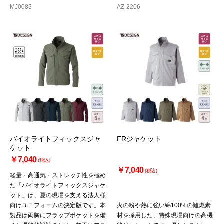
MJ0083
AZ-2206
バイオライトフィックスジャ
FRジャケット
ケット
￥7,040
(税込)
￥7,040
(税込)
軽量・高通気・ストレッチ性を極め
た「バイオライトフィックスジャケ
ット」は、夏の現場を支える法人様
向けユニフォームの決定版です。本
火の粉や熱に強い綿100%の難燃素
製品は両胸にフラップポケットを備
材を採用した、特殊現場向けの高機