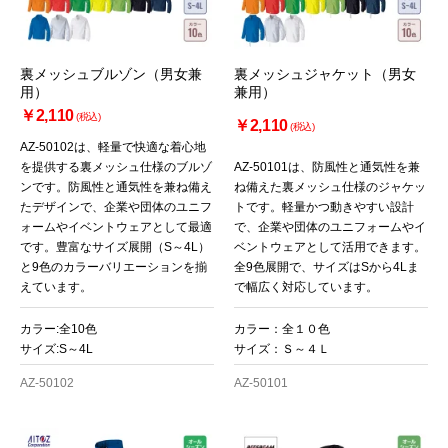
裏メッシュブルゾン（男女兼
裏メッシュジャケット（男女
用）
兼用）
￥2,110
(税込)
￥2,110
(税込)
AZ-50102は、軽量で快適な着心地
を提供する裏メッシュ仕様のブルゾ
AZ-50101は、防風性と通気性を兼
ンです。防風性と通気性を兼ね備え
ね備えた裏メッシュ仕様のジャケッ
たデザインで、企業や団体のユニフ
トです。軽量かつ動きやすい設計
ォームやイベントウェアとして最適
で、企業や団体のユニフォームやイ
です。豊富なサイズ展開（S～4L）
ベントウェアとして活用できます。
と9色のカラーバリエーションを揃
全9色展開で、サイズはSから4Lま
えています。
で幅広く対応しています。
カラー:全10色
カラー：全１０色
サイズ:S～4L
サイズ：Ｓ～４Ｌ
AZ-50102
AZ-50101