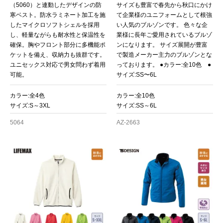
（5060）と連動したデザインの防
サイズも豊富で春先から秋口にかけ
寒ベスト。防水ラミネート加工を施
て企業様のユニフォームとして根強
したマイクロソフトシェルを採用
い人気のブルゾンです。 色々な企
し、軽量ながらも耐水性と保温性を
業様に長年ご愛用されているブルゾ
確保。胸やフロント部分に多機能ポ
ンになります。 サイズ展開が豊富
ケットを備え、収納力も抜群です。
で製造メーカー主力のブルゾンとな
ユニセックス対応で男女問わず着用
っております。 ●カラー:全10色 ●
可能。
サイズ:SS〜6L
カラー:全4色
カラー:全10色
サイズ:S～3XL
サイズ:SS～6L
5064
AZ-2663