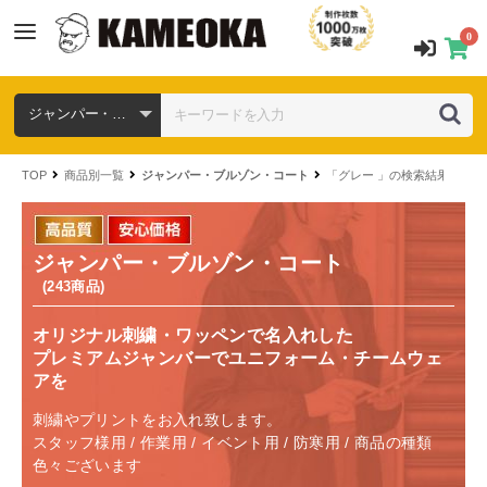
0
TOP
商品別一覧
ジャンパー・ブルゾン・コート
「グレー 」の検索結果
ジャンパー・ブルゾン・コート
(243商品)
オリジナル刺繍・ワッペンで名入れした
プレミアムジャンバーでユニフォーム・チームウェ
アを
刺繍やプリントをお入れ致します。
スタッフ様用 / 作業用 / イベント用 / 防寒用 / 商品の種類
色々ございます