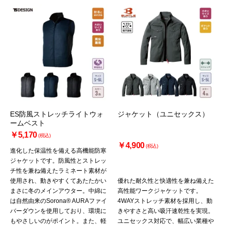
ES防風ストレッチライトウォ
ジャケット（ユニセックス）
ームベスト
￥5,170
(税込)
￥4,900
(税込)
進化した保温性を備える高機能防寒
ジャケットです。防風性とストレッ
チ性を兼ね備えたラミネート素材が
使用され、動きやすくてあたたかい
優れた耐久性と快適性を兼ね備えた
まさに冬のメインアウター。中綿に
高性能ワークジャケットです。
は自然由来のSorona® AURAファイ
4WAYストレッチ素材を採用し、動
バーダウンを使用しており、環境に
きやすさと高い吸汗速乾性を実現。
もやさしいのがポイント。また、軽
ユニセックス対応で、幅広い業種や