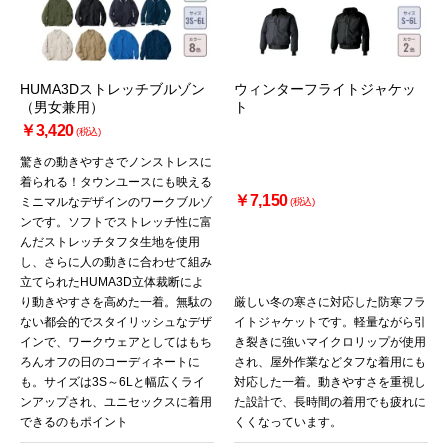
HUMA3Dストレッチブルゾン
ウィンターフライトジャケッ
（男女兼用）
ト
￥3,420
(税込)
驚きの動きやすさでノンストレスに
着られる！タウンユースにも映える
￥7,150
ミニマルなデザインのワークブルゾ
(税込)
ンです。ソフトでストレッチ性に富
んだストレッチタフタ生地を使用
し、さらに人の動きに合わせて組み
立てられたHUMA3D立体裁断によ
り動きやすさを高めた一着。無駄の
厳しい冬の寒さに対応した防寒フラ
ない都会的でスタイリッシュなデザ
イトジャケットです。軽量ながら引
インで、ワークウェアとしてはもち
き裂きに強いマイクロリップが使用
ろんオフの日のコーディネートに
され、屋外作業などタフな着用にも
も。サイズは3S～6Lと幅広くライ
対応した一着。動きやすさを重視し
ンアップされ、ユニセックスに着用
た設計で、長時間の着用でも疲れに
できるのもポイント
くくなっています。