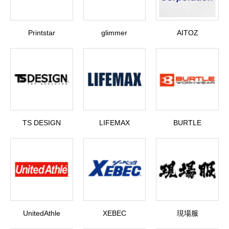
Printstar
glimmer
AITOZ
TS DESIGN
LIFEMAX
BURTLE
UnitedAthle
XEBEC
現場服