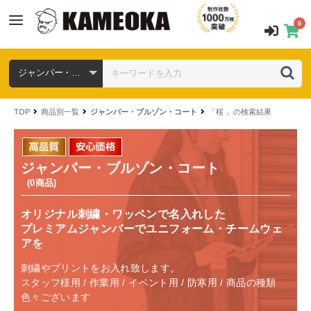
0
TOP
商品別一覧
ジャンパー・ブルゾン・コート
「桜 」の検索結果
ジャンパー・ブルゾン・コート
(0商品)
オリジナル刺繍・ワッペンで名入れした
プレミアムジャンバーでユニフォーム・チームウェ
アを
刺繍やプリントをお入れ致します。
スタッフ様用 / 作業用 / イベント用 / 防寒用 / 商品の種類
色々ございます