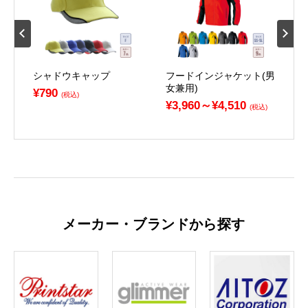
ツ
シャドウキャップ
フードインジャケット(男
ス
兼
女兼用)
（
¥790
(税込)
用
¥3,960～¥4,510
(税込)
¥
)
メーカー・ブランドから探す