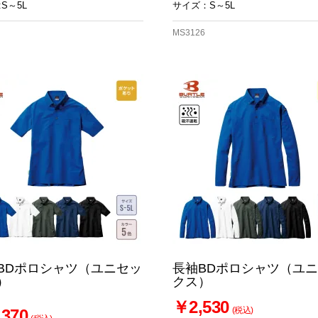
S～5L
サイズ：S～5L
MS3126
BDポロシャツ（ユニセッ
長袖BDポロシャツ（ユ
）
クス）
￥2,530
(税込)
370