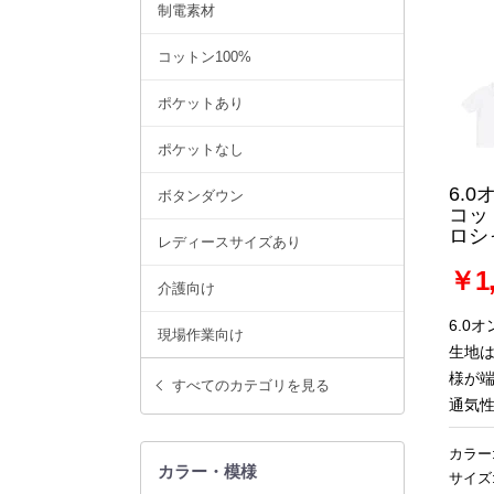
制電素材
コットン100%
ポケットあり
ポケットなし
6.
ボタンダウン
コッ
ロシ
レディースサイズあり
￥1,
介護向け
6.0
現場作業向け
生地
様が
すべてのカテゴリを見る
通気
カラー
カラー・模様
サイズ: