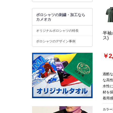
ポロシャツの刺繍・加工なら
カメオカ
オリジナルポロシャツの特長
半袖
ス)
ポロシャツのデザイン事例
￥2,
過酷
な高
水性
材を
着用
カラー