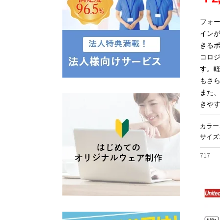
フォ
イン
きるポ
コロ
す。
もさ
また
きや
カラー
サイズ:
717