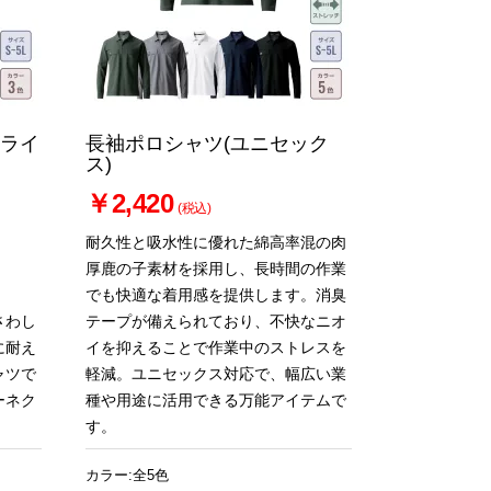
ドライ
長袖ポロシャツ(ユニセック
ス)
￥2,420
(税込)
耐久性と吸水性に優れた綿高率混の肉
厚鹿の子素材を採用し、長時間の作業
でも快適な着用感を提供します。消臭
さわし
テープが備えられており、不快なニオ
に耐え
イを抑えることで作業中のストレスを
ャツで
軽減。ユニセックス対応で、幅広い業
ーネク
種や用途に活用できる万能アイテムで
す。
カラー:全5色