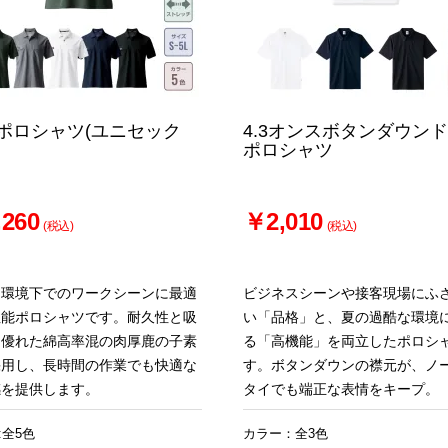
ポロシャツ(ユニセック
4.3オンスボタンダウン
ポロシャツ
260
￥2,010
(税込)
(税込)
な環境下でのワークシーンに最適
ビジネスシーンや接客現場にふ
性能ポロシャツです。耐久性と吸
い「品格」と、夏の過酷な環境
に優れた綿高率混の肉厚鹿の子素
る「高機能」を両立したポロシ
採用し、長時間の作業でも快適な
す。ボタンダウンの襟元が、ノ
感を提供します。
タイでも端正な表情をキープ。
:全5色
カラー：全3色