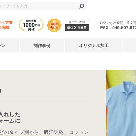
スピード配送
ウェア業
FAXでも24時間ご注文
2
FAX : 045-507-67
の信頼
最短
営業日
ーン
制作事例
オリジナル加工
)
入れした
ォームに
どのタイプ別から、吸汗速乾、コットン