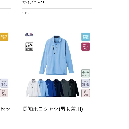
サイズ:S～5L
515
ニセッ
長袖ポロシャツ(男女兼用)