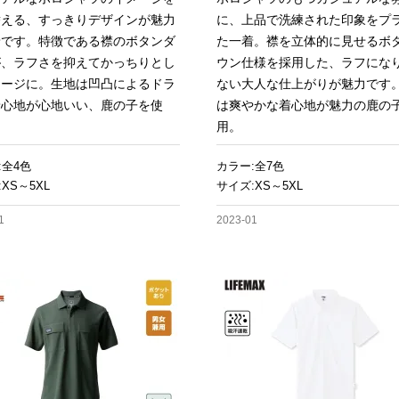
替える、すっきりデザインが魅力
に、上品で洗練された印象をプ
着です。特徴である襟のボタンダ
た一着。襟を立体的に見せるボ
が、ラフさを抑えてかっちりとし
ウン仕様を採用した、ラフにな
メージに。生地は凹凸によるドラ
ない大人な仕上がりが魅力です
着心地が心地いい、鹿の子を使
は爽やかな着心地が魅力の鹿の
用。
:全4色
カラー:全7色
XS～5XL
サイズ:XS～5XL
1
2023-01
お買い物を続ける
カートへ進む