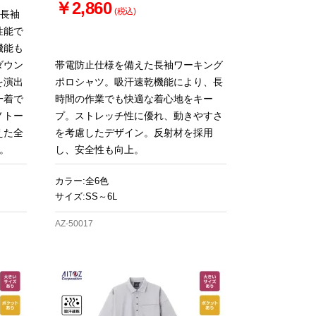
￥2,860
(税込)
な長袖
性能で
機能も
ダウン
帯電防止仕様を備えた長袖ワーキング
を演出
ポロシャツ。吸汗速乾機能により、長
一着で
時間の作業でも快適な着心地をキー
ノトー
プ。ストレッチ性に優れ、動きやすさ
えた全
を考慮したデザイン。反射材を採用
。
し、安全性も向上。
カラー:全6色
サイズ:SS～6L
AZ-50017