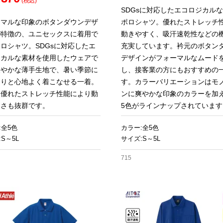
(税込)
SDGsに対応したエコロジカル
ーマルな印象のボタンダウンデザ
ポロシャツ。優れたストレッチ
が特徴の、ユニセックスに着用で
動きやすく、吸汗速乾性などの
ロシャツ。SDGsに対応したエ
充実しています。衿元のボタン
ジカルな素材を使用したウェアで
デザインがフォーマルなムード
軽やかな薄手生地で、暑い季節に
し、接客業の方にもおすすめの
らりと心地よく着こなせる一着。
す。カラーバリエーションはモ
、優れたストレッチ性能により動
ンに爽やかな印象のカラーを加
すさも抜群です。
5色がラインナップされています
:全5色
カラー:全5色
S～5L
サイズ:S～5L
715