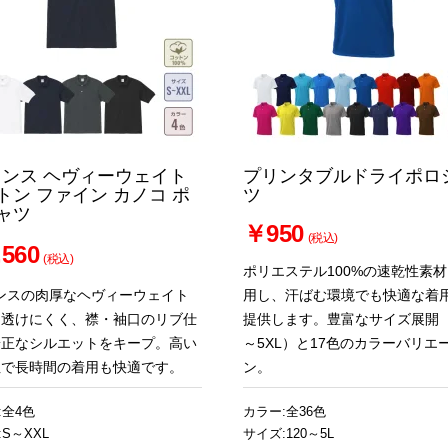
0オンス ヘヴィーウェイト
プリンタブルドライポロ
トン ファイン カノコ ポ
ツ
ャツ
￥950
(税込)
560
(税込)
ポリエステル100%の速乾性素
オンスの肉厚なヘヴィーウェイト
用し、汗ばむ環境でも快適な着
は透けにくく、襟・袖口のリブ仕
提供します。豊富なサイズ展開（
端正なシルエットをキープ。高い
～5XL）と17色のカラーバリエ
性で長時間の着用も快適です。
ン。
:全4色
カラー:全36色
S～XXL
サイズ:120～5L