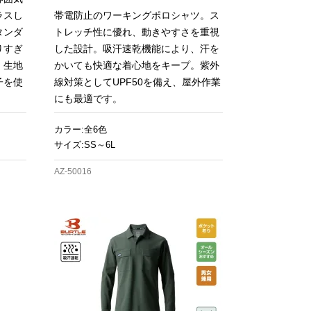
ラスし
帯電防止のワーキングポロシャツ。ス
タンダ
トレッチ性に優れ、動きやすさを重視
りすぎ
した設計。吸汗速乾機能により、汗を
。生地
かいても快適な着心地をキープ。紫外
子を使
線対策としてUPF50を備え、屋外作業
にも最適です。
カラー:全6色
サイズ:SS～6L
AZ-50016