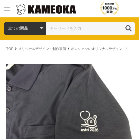
コ
ン
TOP
オリジナルデザイン・制作事例
ポロシャツのオリジナルデザイン・制作事
テ
ン
ツ
へ
ス
キ
ッ
プ