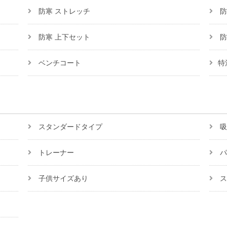
防寒 ストレッチ
防
防寒 上下セット
防
ベンチコート
特
スタンダードタイプ
吸
トレーナー
パ
子供サイズあり
ス