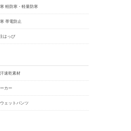
寒 軽防寒・軽量防寒
寒 帯電防止
注はっぴ
汗速乾素材
ーカー
ウェットパンツ