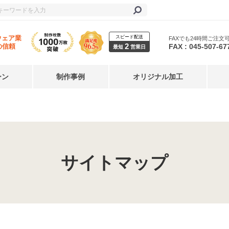
スピード配送
ウェア業
FAXでも24時間ご注文
2
FAX : 045-507-67
の信頼
最短
営業日
ーン
制作事例
オリジナル加工
サイトマップ