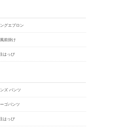
ングエプロン
風前掛け
注はっぴ
ンズ パンツ
ーゴパンツ
注はっぴ