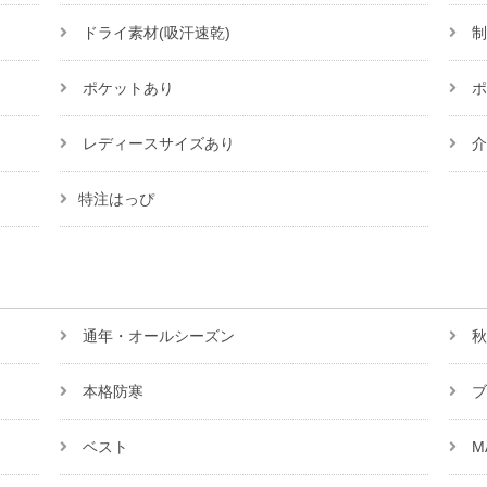
ドライ素材(吸汗速乾)
制
ポケットあり
ポ
レディースサイズあり
介
特注はっぴ
通年・オールシーズン
秋
本格防寒
ブ
ベスト
M