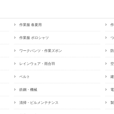
作業服 春夏用
作
作業服 ポロシャツ
つ
ワークパンツ・作業ズボン
防
レインウェア・雨合羽
空
ベルト
建
鉄鋼・機械
電
清掃・ビルメンテナンス
製