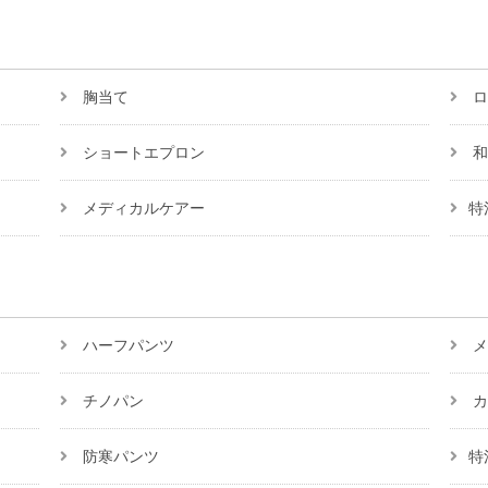
胸当て
ロ
ショートエプロン
和
メディカルケアー
特
ハーフパンツ
メ
チノパン
カ
防寒パンツ
特