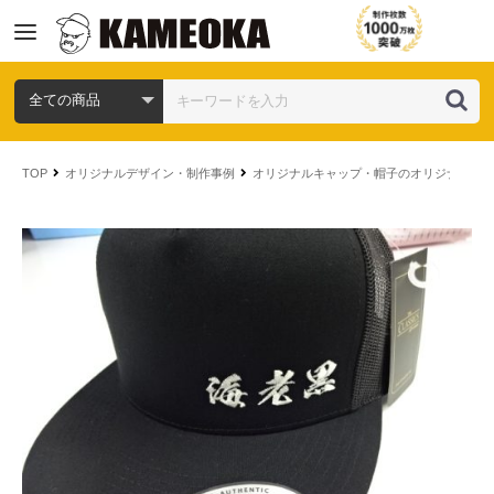
コ
ン
TOP
オリジナルデザイン・制作事例
オリジナルキャップ・帽子のオリジナルデ
テ
ン
ツ
へ
ス
キ
ッ
プ