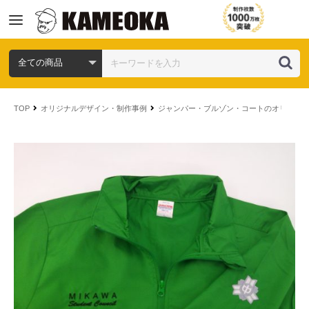
コ
ン
TOP
オリジナルデザイン・制作事例
ジャンパー・ブルゾン・コートのオリジナ
テ
ン
ツ
へ
ス
キ
ッ
プ