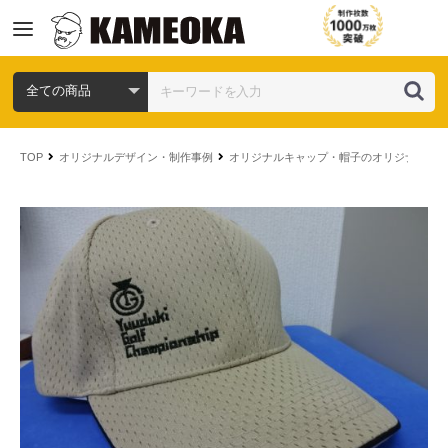
コ
ン
TOP
オリジナルデザイン・制作事例
オリジナルキャップ・帽子のオリジナルデ
テ
ン
ツ
へ
ス
キ
ッ
プ