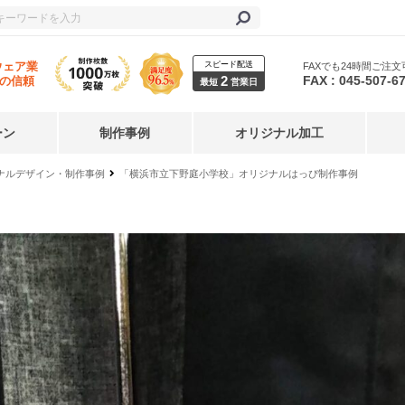
スピード配送
ウェア業
FAXでも24時間ご注文
2
FAX : 045-507-6
年の信頼
最短
営業日
ーン
制作事例
オリジナル加工
ジナルデザイン・制作事例
「横浜市立下野庭小学校」オリジナルはっぴ制作事例