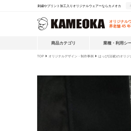
刺繍やプリント加工入りオリジナルウェアーならカメオカ
オリジナル
界老舗 45 
商品カテゴリ
業種・利用シ
コ
TOP
オリジナルデザイン・制作事例
はっぴ(法被)のオリ
ン
テ
ン
ツ
へ
ス
キ
ッ
プ