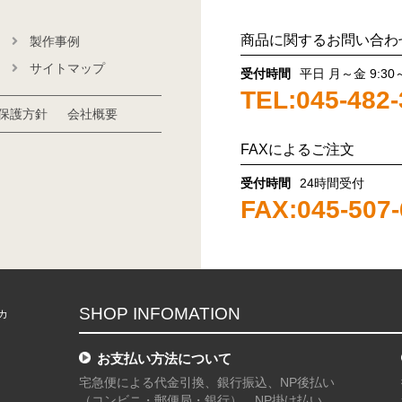
商品に関するお問い合わ
製作事例
サイトマップ
受付時間
平日 月～金 9:30～
TEL:045-482-
保護方針
会社概要
FAXによるご注文
受付時間
24時間受付
FAX:045-507
SHOP INFOMATION
カ
お支払い方法について
宅急便による代金引換、銀行振込、NP後払い
（コンビニ・郵便局・銀行）、NP掛け払い