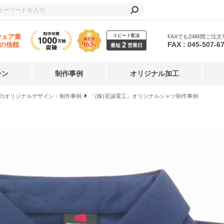
スピード配送
ウェア業
FAXでも24時間ご注文
2
FAX : 045-507-6
年の信頼
最短
営業日
ーン
制作事例
オリジナル加工
のオリジナルデザイン・制作事例
「(株)至誠電工」オリジナルシャツ制作事例