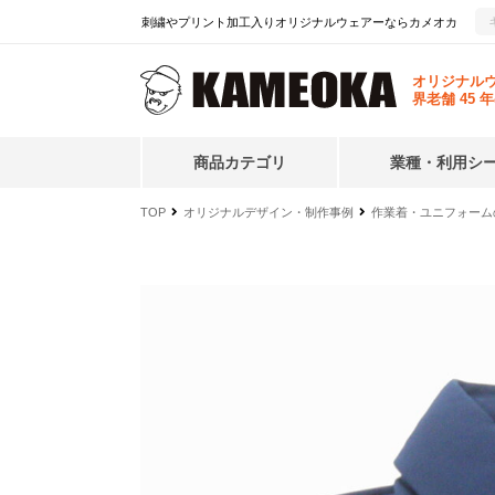
刺繍やプリント加工入りオリジナルウェアーならカメオカ
オリジナル
界老舗 45 
商品カテゴリ
業種・利用シ
コ
TOP
オリジナルデザイン・制作事例
作業着・ユニフォーム
ン
テ
ン
ツ
へ
ス
キ
ッ
プ