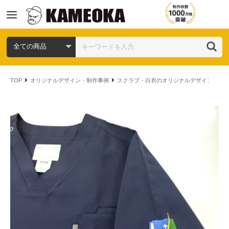
コ
ン
TOP
オリジナルデザイン・制作事例
スクラブ・白衣のオリジナルデザイン・制
テ
ン
ツ
へ
ス
キ
ッ
プ