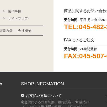
商品に関するお問い合わ
製作事例
サイトマップ
受付時間
平日 月～金 9:30～
TEL:045-482-
保護方針
会社概要
FAXによるご注文
受付時間
24時間受付
FAX:045-507
SHOP INFOMATION
カ
お支払い方法について
宅急便による代金引換、銀行振込、NP後払い
（コンビニ・郵便局・銀行）、NP掛け払い