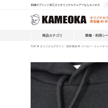
刺繍やプリント加工入りオリジナルウェアーならカメオカ
オリジナル
界老舗 45 
商品カテゴリ
業種・利用シ
コ
TOP
オリジナルデザイン・制作事例
パーカー・トレーナー
ン
テ
ン
ツ
へ
ス
キ
ッ
プ