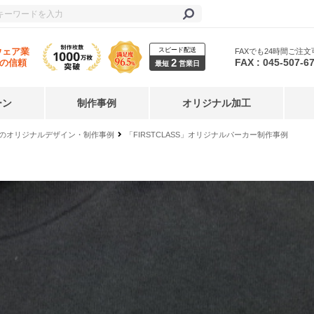
スピード配送
ウェア業
FAXでも24時間ご注文
2
FAX : 045-507-6
年の信頼
最短
営業日
ーン
制作事例
オリジナル加工
のオリジナルデザイン・制作事例
「FIRSTCLASS」オリジナルパーカー制作事例