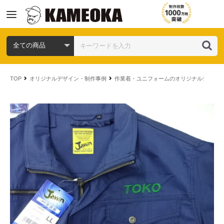
コ
ン
TOP
オリジナルデザイン・制作事例
作業着・ユニフォームのオリジナルデザイ
テ
ン
ツ
へ
ス
キ
ッ
プ