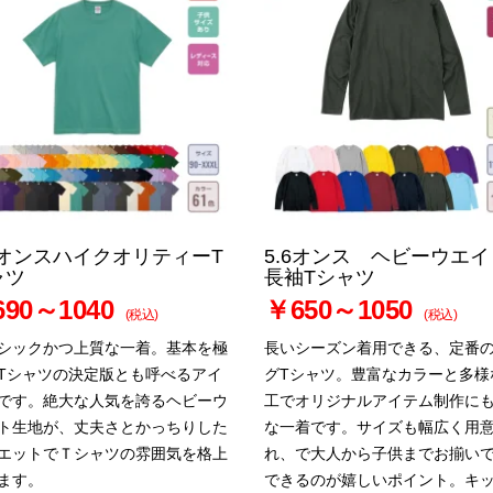
6オンスハイクオリティーT
5.6オンス ヘビーウエイ
ャツ
長袖Tシャツ
90～1040
￥650～1050
(税込)
(税込)
シックかつ上質な一着。基本を極
長いシーズン着用できる、定番
Tシャツの決定版とも呼べるアイ
グTシャツ。豊富なカラーと多様
です。絶大な人気を誇るヘビーウ
工でオリジナルアイテム制作に
ト生地が、丈夫さとかっちりした
な一着です。サイズも幅広く用
エットでＴシャツの雰囲気を格上
れ、で大人から子供までお揃い
ます。
できるのが嬉しいポイント。キ