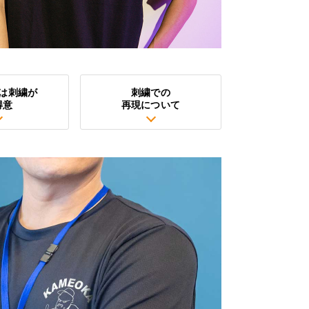
は刺繍が
刺繍での
得意
再現について