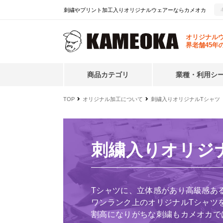
刺繍やプリント加工入りオリジナルウェアーならカメオカ
オリジナル
界老舗45年
商品カテゴリ
業種・利用シ
TOP
オリジナル加工について
刺繍入りオリジナルTシャツ
刺繍入りオリジ
Tシャツに、立体感があり高級感あ
ワンランク上のオリジナルTシャツ
割高になりがちな刺繍もカメオカで