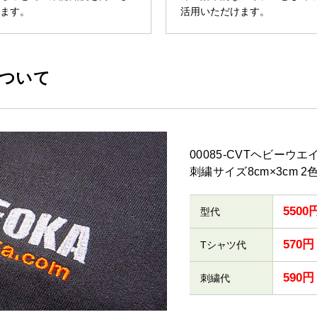
せます。
活用いただけます。
について
00085-CVTヘビー
刺繍サイズ8cm×3cm 
5500
型代
570円
Tシャツ代
590円
刺繍代