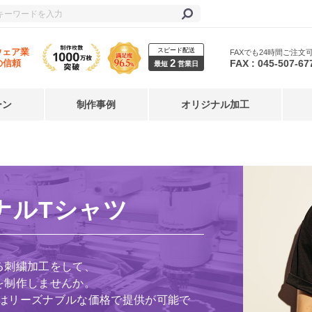
スピード配送
ウェア業
FAXでも24時間ご注文
2
FAX : 045-507-67
の信頼
最短
営業日
ーン
制作事例
オリジナル加工
ナルTシャツ
る刺繍加工をして、
を制作しませんか。
はリーズナブルな価格で提供が可能で