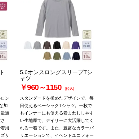
ト
5.6オンスロングスリーブTシ
ャツ
￥960～1150
(税込)
のロン
スタンダードを極めたデザインで、毎
な加
日使えるベーシックTシャツ。一枚で
も最適
もインナーにも使える着まわししやす
意さ
い生地厚で、デイリーに大活躍してく
で着用
れる一着です。また、豊富なカラーバ
ッズサ
リエーションで、イベントユニフォー