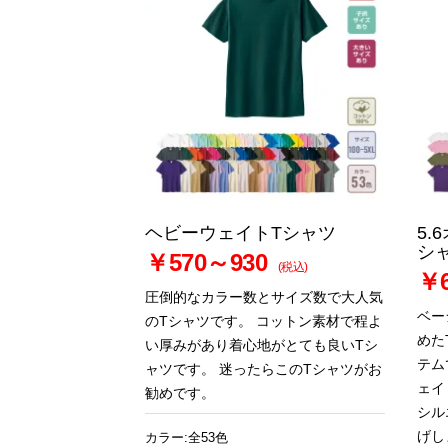
ヘビーウェイトTシャツ
5.
シ
￥570～930
(税込)
￥6
圧倒的なカラー数とサイズ数で大人気
ベー
のTシャツです。 コットン素材で程よ
めた
い厚みがあり着心地がとても良いTシ
テム
ャツです。 迷ったらこのTシャツがお
ェイ
勧めです。
シル
げし
カラー:全53色