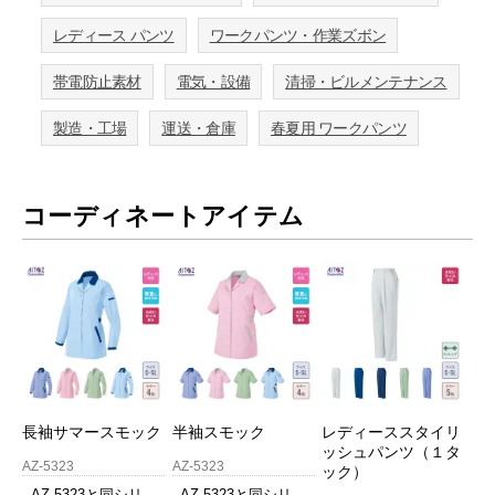
レディース パンツ
ワークパンツ・作業ズボン
帯電防止素材
電気・設備
清掃・ビルメンテナンス
製造・工場
運送・倉庫
春夏用 ワークパンツ
コーディネートアイテム
長袖サマースモック
半袖スモック
レディーススタイリ
ッシュパンツ（１タ
AZ-5323
AZ-5323
ック）
AZ-5323と同シリ
AZ-5323と同シリ