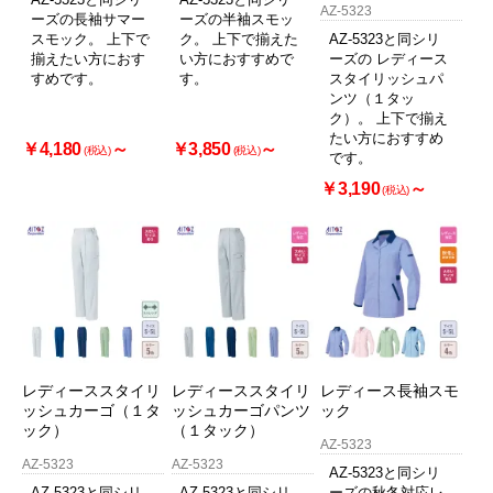
AZ-5323
ーズの長袖サマー
ーズの半袖スモッ
スモック。 上下で
ク。 上下で揃えた
AZ-5323と同シリ
揃えたい方におす
い方におすすめで
ーズの レディース
すめです。
す。
スタイリッシュパ
ンツ（１タッ
ク）。 上下で揃え
たい方におすすめ
￥4,180
～
￥3,850
～
(税込)
(税込)
です。
￥3,190
～
(税込)
レディーススタイリ
レディーススタイリ
レディース長袖スモ
ッシュカーゴ（１タ
ッシュカーゴパンツ
ック
ック）
（１タック）
AZ-5323
AZ-5323
AZ-5323
AZ-5323と同シリ
AZ-5323と同シリ
AZ-5323と同シリ
ーズの秋冬対応レ