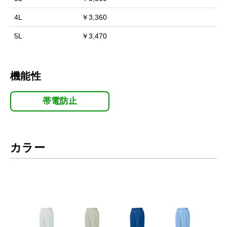
4L
￥3,360
5L
￥3,470
機能性
帯電防止
カラー