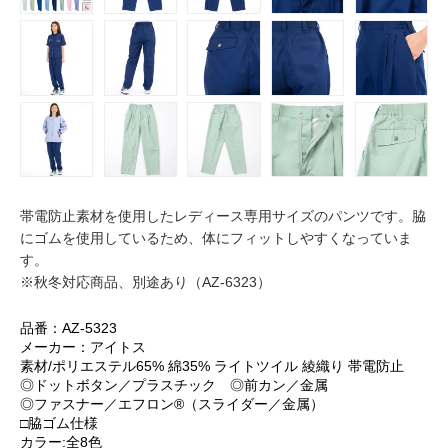
帯電防止素材を使用したレディース専用サイズのパンツです。脇
にゴムを使用しているため、体にフィットしやすくなっていま
す。
※秋冬対応商品、別途あり（AZ-6323）
品番：AZ-5323
メーカー：アイトス
素材/ポリエステル65% 綿35% ライトツイル 綾織り 帯電防止
◎ドットボタン／プラスチック ◎前カン／金属
◎ファスナー／エフロン®（スライダー／金属）
□脇ゴム仕様
カラー:全8色