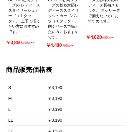
ーズの レディース
ーズの秋冬対応レ
ディース長袖スモ
スタイリッシュカ
ディーススタイリ
ック。 同シリーズ
ーゴ（１タッ
ッシュカーゴパン
で揃えたい方にお
ク）。 上下で揃え
ツ（１タック）。
すすめです。
たい方におすすめ
同シリーズで揃え
です。
たい方におすすめ
です。
￥4,620
～
(税込)
￥3,850
～
(税込)
￥4,400
～
(税込)
商品販売価格表
S
￥3,190
お買い物を続ける
カートへ進む
M
￥3,190
L
￥3,190
LL
￥3,190
3L
￥3,360