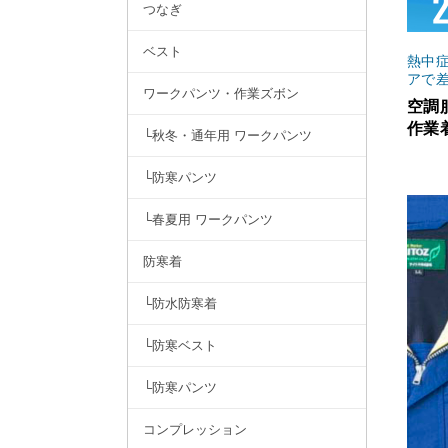
つなぎ
ベスト
熱中
アで
ワークパンツ・作業ズボン
空調
作業
└秋冬・通年用 ワークパンツ
└防寒パンツ
└春夏用 ワークパンツ
防寒着
└防水防寒着
└防寒ベスト
└防寒パンツ
コンプレッション