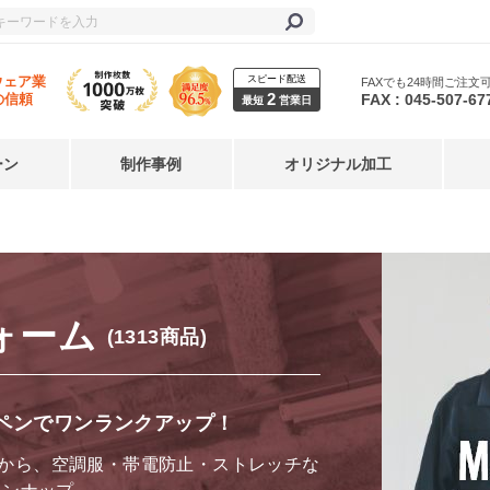
スピード配送
ウェア業
FAXでも24時間ご注文
2
FAX : 045-507-67
の信頼
最短
営業日
ーン
制作事例
オリジナル加工
ォーム
(1313商品)
ペンでワンランクアップ！
から、空調服・帯電防止・ストレッチな