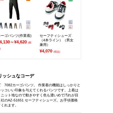
カーゴパンツ(作業着)
セーフティシューズ
（4本ライン）（男女
4,130～¥4,620
(税
兼用）
)
¥4,070
(税込)
リッシュなコーデ
 7082カーゴパンツ。 作業着の機能はしっかりと
カッコいい印象を与えてくれるパンツです。上着は
ツ。ニット地なので動きやすく色も濃いめで汚れが目
のAZ-51651 セーフティシューズ。お手頃価格
てくれます。