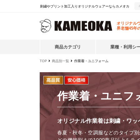
刺繍やプリント加工入りオリジナルウェアーならカメオカ
オリジナル
界老舗45年
商品カテゴリ
業種・利用シ
TOP
商品別一覧
作業着・ユニフォーム
作業着・ユニフ
オリジナル作業着は刺繍・ワッ
春夏・秋冬・空調服などのタイプ別