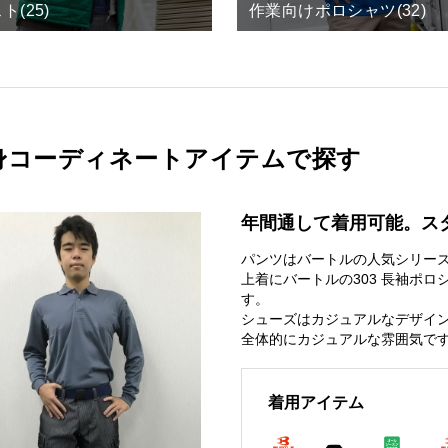
ト(25)
作業向けポロシャツ(32)
身コーディネートアイテムで探す
年間通して着用可能。ス
パンツはバートルの人気シリーズ
上着にバートルの303 長袖ポ
す。
シューズはカジュアルなデザイ
全体的にカジュアルな雰囲気で
着用アイテム