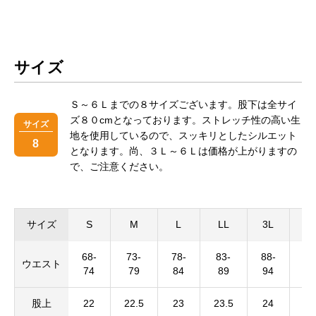
サイズ
Ｓ～６Ｌまでの８サイズございます。股下は全サイ
ズ８０cmとなっております。ストレッチ性の高い生
サイズ
地を使用しているので、スッキリとしたシルエット
8
となります。尚、３Ｌ～６Ｌは価格が上がりますの
で、ご注意ください。
サイズ
S
M
L
LL
3L
4
68-
73-
78-
83-
88-
93
ウエスト
74
79
84
89
94
9
股上
22
22.5
23
23.5
24
24