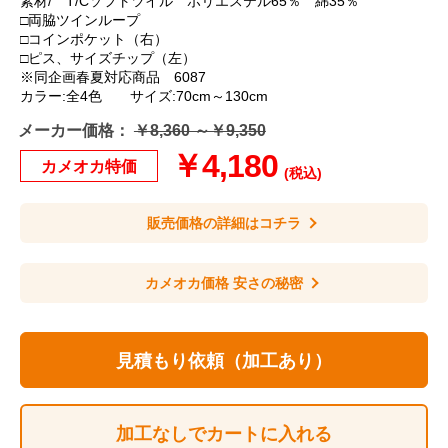
素材/ T/Cソフトツイル ポリエステル65％ 綿35％
□両脇ツインループ
□コインポケット（右）
□ピス、サイズチップ（左）
※同企画春夏対応商品 6087
カラー:全4色 サイズ:70cm～130cm
メーカー価格：
￥8,360 ～￥9,350
￥4,180
カメオカ特価
(税込)
販売価格の詳細はコチラ
カメオカ価格 安さの秘密
見積もり依頼（加工あり）
加工なしでカートに入れる