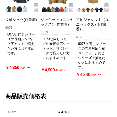
長袖シャツ(作業着)
ジャケット（ユニセ
半袖ジャケット（ユ
ックス）(作業着)
ニセックス）(作業
6073
着)
6073
6073と同じシリー
6073
ズの長袖シャツ｡
6073と同じシリー
上下セットで揃え
ズの春夏対応ジャ
6073と同じシリー
たい方におすすめ
ケット｡ 同じシリ
ズの春夏対応半袖
です｡
ーズで揃えたい方
ジャケット｡ 同じ
におすすめです。
シリーズで揃えた
い方におすすめで
￥4,350
～
す。
(税込)
￥4,900
～
(税込)
￥4,840
～
(税込)
商品販売価格表
70cm
￥4,180