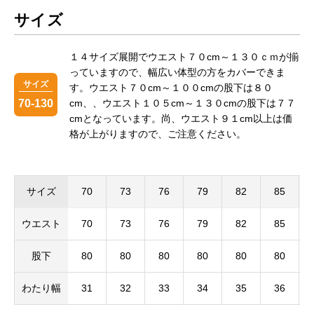
サイズ
１４サイズ展開でウエスト７０cm～１３０ｃｍが揃
っていますので、幅広い体型の方をカバーできま
サイズ
す。ウエスト７０cm～１００cmの股下は８０
70-130
cm、、ウエスト１０５cm～１３０cmの股下は７７
cmとなっています。尚、ウエスト９１cm以上は価
格が上がりますので、ご注意ください。
サイズ
70
73
76
79
82
85
ウエスト
70
73
76
79
82
85
股下
80
80
80
80
80
80
わたり幅
31
32
33
34
35
36