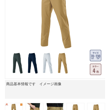
商品基本情報です イメージ画像
両