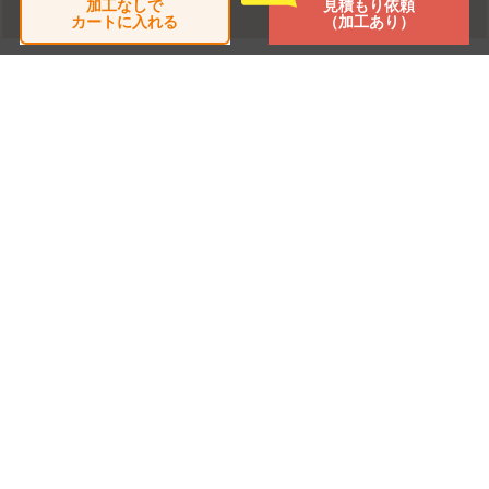
加工なしで
見積もり依頼
カートに入れる
（加工あり）
チェックした商品
閲覧した商品はありません
TOP
商品別一覧
製作事例
よくある質問
加工について
サイトマップ
利用契約
特定商取引の表記
個人情報保護方針
会社概要