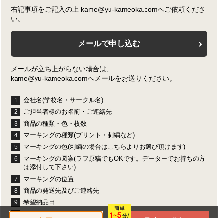
右記事項をご記入の上 kame@yu-kameoka.comへご依頼くださ
い。
メールで申し込む
メールが立ち上がらない場合は、
kame@yu-kameoka.comへメールをお送りください。
会社名(学校名・サークル名)
1
ご担当者様のお名前・ご連絡先
2
商品の種類・色・枚数
3
マーキングの種類(プリント・刺繍など)
4
マーキングの色(刺繍の場合はこちらよりお選び頂けます)
5
マーキングの図案(ラフ原稿でもOKです。データーでお持ちの方
6
は添付して下さい)
マーキングの位置
7
商品の発送先及びご連絡先
8
希望納品日
9
お支払い方法
10