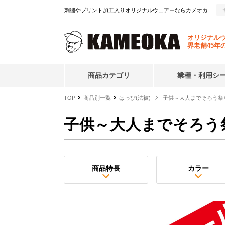
刺繍やプリント加工入りオリジナルウェアーならカメオカ
オリジナル
界老舗45年
商品カテゴリ
業種・利用シ
TOP
商品別一覧
はっぴ(法被)
子供～大人までそろう祭
子供～大人までそろう
商品特長
カラー