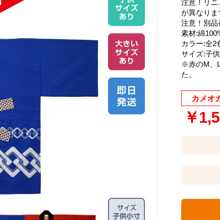
注意！リニ
が異なりま
注意！別品
素材:綿100
カラー:全2
サイズ:子
※赤のM、
た。
カメオ
￥1,5