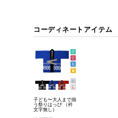
コーディネートアイテム
子ども〜大人まで揃
う祭りはっぴ （衿
文字無し）