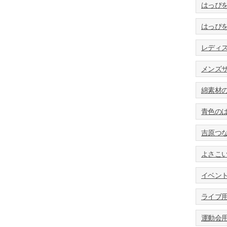
はっぴ
はっぴ
レディス
メンズサ
綿素材
青色の
吉原つ
よさこ
イベン
ライブ
運動会