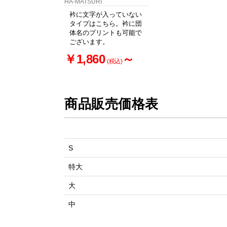
HA-MATSURI
衿に文字が入っていない
タイプはこちら。衿に団
体名のプリントも可能で
ございます。
￥1,860
～
(税込)
商品販売価格表
S
特大
大
中