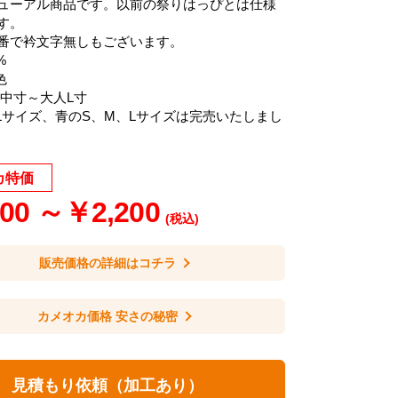
ューアル商品です。以前の祭りはっぴとは仕様
す。
番で衿文字無しもございます。
%
色
供中寸～大人L寸
Lサイズ、青のS、M、Lサイズは完売いたしまし
カ特価
00 ～￥2,200
(税込)
販売価格の詳細はコチラ
カメオカ価格 安さの秘密
見積もり依頼（加工あり）