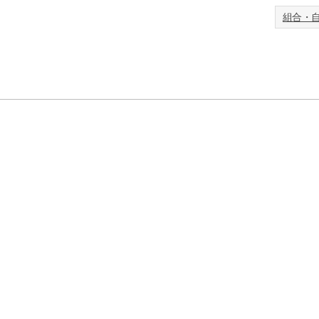
お買い物を続ける
カートへ進む
組合・