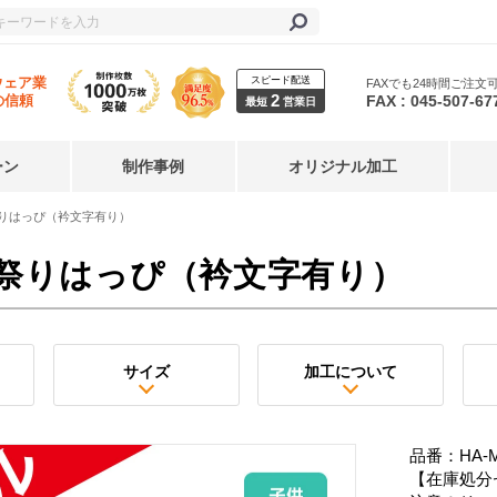
スピード配送
ウェア業
FAXでも24時間ご注文
2
FAX : 045-507-67
の信頼
最短
営業日
ーン
制作事例
オリジナル加工
りはっぴ（衿文字有り）
祭りはっぴ（衿文字有り）
サイズ
加工について
品番：HA-M
【在庫処分