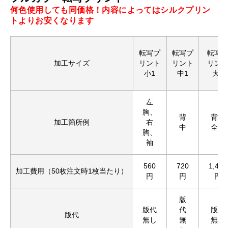
何色使用しても同価格！内容によってはシルクプリン
トよりお安くなります
転写プ
転写プ
転写
加工サイズ
リント
リント
リン
小1
中1
大1
左
胸、
背
背中
加工箇所例
右
中
全面
胸、
袖
560
720
1,430
加工費用（50枚注文時1枚当たり）
円
円
円
版
版代
代
版代
版代
無し
無
無し