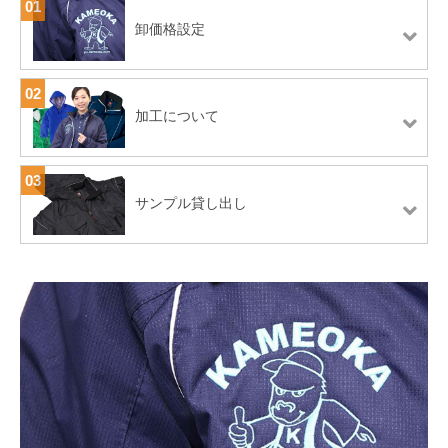
01
卸価格設定
02
加工について
03
サンプル貸し出し