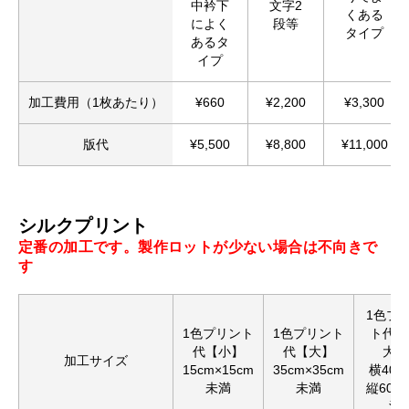
中衿下
文字2
くある
によく
段等
タイプ
あるタ
イプ
加工費用（1枚あたり）
¥660
¥2,200
¥3,300
版代
¥5,500
¥8,800
¥11,000
シルクプリント
定番の加工です。製作ロットが少ない場合は不向きで
す
1色プ
1色プリント
1色プリント
ト代【
代【小】
代【大】
大】
加工サイズ
15cm×15cm
35cm×35cm
横40c
未満
未満
縦60c
満