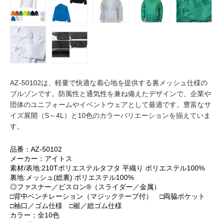
AZ-50102は、軽量で快適な着心地を提供する裏メッシュ仕様の
ブルゾンです。防風性と通気性を兼ね備えたデザインで、企業や
団体のユニフォームやイベントウェアとして最適です。豊富なサ
イズ展開（S～4L）と10色のカラーバリエーションを揃えていま
す。
品番：AZ-50102
メーカー：アイトス
素材/表地:210Tポリエステルタフタ 平織り ポリエステル100%
裏地:メッシュ(総裏) ポリエステル100%
◎ファスナー／ビスロン®（スライダー／金属）
□背中ベンチレーション（マジックテープ付） □両脇ポケット
□袖口／ゴム仕様 □裾／総ゴム仕様
カラー：全10色