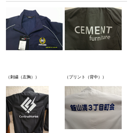
（刺繍（左胸））
（プリント（背中））