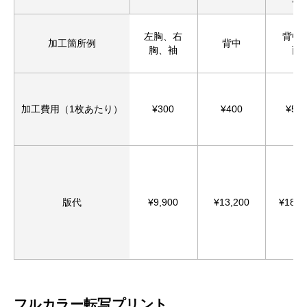
お買い物を続ける
カートへ進む
左胸、右
背中
加工箇所例
背中
胸、袖
面
加工費用（1枚あたり）
¥300
¥400
¥50
版代
¥9,900
¥13,200
¥18,8
フルカラー転写プリント