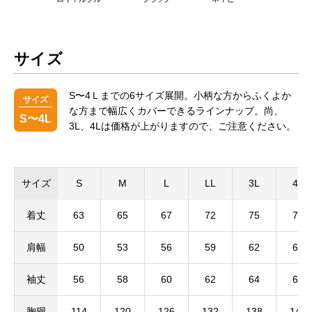
サイズ
S〜4Ｌまでの6サイズ展開。小柄な方からふくよか
サイズ
な方まで幅広くカバーできるラインナップ。尚、
S〜4L
3L、4Lは価格が上がりますので、ご注意ください。
サイズ
S
M
L
LL
3L
4L
着丈
63
65
67
72
75
75
肩幅
50
53
56
59
62
62
袖丈
56
58
60
62
64
64
胸廻
114
120
126
132
138
144