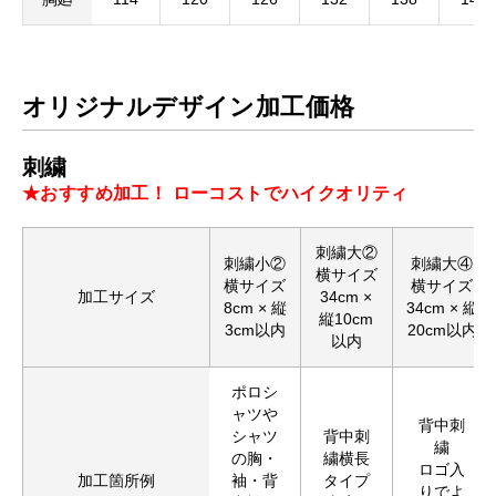
オリジナルデザイン加工価格
刺繍
★おすすめ加工！ ローコストでハイクオリティ
刺繍大②
刺繍小②
刺繍大④
横サイズ
横サイズ
横サイズ
加工サイズ
34cm ×
8cm × 縦
34cm × 縦
縦10cm
3cm以内
20cm以内
以内
ポロシ
ャツや
背中刺
シャツ
背中刺
繍
の胸・
繍横長
ロゴ入
加工箇所例
袖・背
タイプ
りでよ