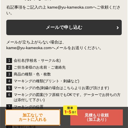
右記事項をご記入の上 kame@yu-kameoka.comへご依頼くださ
い。
メールで申し込む
メールが立ち上がらない場合は、
kame@yu-kameoka.comへメールをお送りください。
会社名(学校名・サークル名)
1
ご担当者様のお名前・ご連絡先
2
商品の種類・色・枚数
3
マーキングの種類(プリント・刺繍など)
4
マーキングの色(刺繍の場合はこちらよりお選び頂けます)
5
マーキングの図案(ラフ原稿でもOKです。データーでお持ちの方
6
は添付して下さい)
マーキングの位置
7
商品の発送先及びご連絡先
8
加工なしで
見積もり依頼
カートに入れる
（加工あり）
希望納品日
9
お支払い方法
10