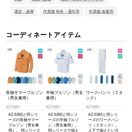
運送・倉庫
作業服 秋冬・通年用
作業服 春夏用
コーディネートアイテム
長袖サマーブルゾン
半袖ブルゾン（男女
ワークパンツ（２タ
（男女兼用）
兼用）
ック）
AZ-5365
AZ-5365
AZ-5365
AZ-5365と同シリ
AZ-5365と同シリ
AZ-5365と同シリ
ーズの長袖サマー
ーズの半袖ブルゾ
ーズのワークパン
ブルゾン（男女兼
ン（男女兼用）。
ツ（２タック）。
用）。 同シリーズ
同シリーズで揃え
上下で揃えたい方