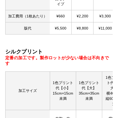
イプ
加工費用（1枚あたり）
¥660
¥2,200
¥3,300
版代
¥5,500
¥8,800
¥11,000
シルクプリント
定番の加工です。製作ロットが少ない場合は不向きで
す
1色プ
1色プリント
1色プリント
ト代【
代【小】
代【大】
大】
加工サイズ
15cm×15cm
35cm×35cm
横40c
未満
未満
縦60c
満