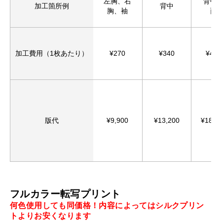
左胸、右
背中
加工箇所例
背中
胸、袖
面
加工費用（1枚あたり）
¥270
¥340
¥44
版代
¥9,900
¥13,200
¥18,8
フルカラー転写プリント
何色使用しても同価格！内容によってはシルクプリン
トよりお安くなります