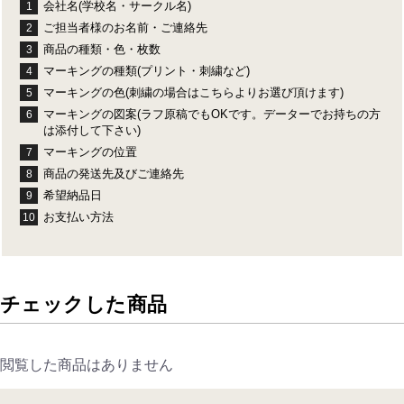
会社名(学校名・サークル名)
1
ご担当者様のお名前・ご連絡先
2
商品の種類・色・枚数
3
マーキングの種類(プリント・刺繍など)
4
マーキングの色(刺繍の場合はこちらよりお選び頂けます)
5
マーキングの図案(ラフ原稿でもOKです。データーでお持ちの方
6
は添付して下さい)
マーキングの位置
7
商品の発送先及びご連絡先
8
希望納品日
9
お支払い方法
10
チェックした商品
閲覧した商品はありません