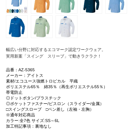
幅広い分野に対応するエコマーク認定ワークウェア。
実用新案「スイング スリーブ」で動きラクラク！
品番：AZ-5365
メーカー：アイトス
素材/エコユース強燃トロピカル 平織
ポリエステル65％ 綿35％（再生ポリエステル55％）
帯電防止
◎ドットボタン/プラスチック
◎ポケットファスナー/ビスロン（スライダー/金属）
□スイングスローブ □ペン差し（左袖・左胸）
※通年対応商品
カラー:全7色 サイズ:SS～6L
加工特記事項：裏地なし