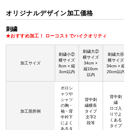
オリジナルデザイン加工価格
刺繍
★おすすめ加工！ ローコストでハイクオリティ
刺繍大②
刺繍小②
刺繍大④
横サイズ
横サイズ
横サイズ
加工サイズ
34cm ×
8cm × 縦
34cm × 縦
縦10cm
3cm以内
20cm以内
以内
ポロシ
ャツや
背中刺
シャツ
背中刺
繍
の胸・
繍横長
ロゴ入
加工箇所例
袖・背
タイプ
りでよ
中衿下
文字2
くある
によく
段等
タイプ
あるタ