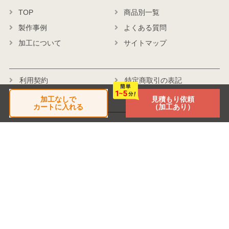
TOP
商品別一覧
製作事例
よくある質問
加工について
サイトマップ
利用契約
特定商取引の表記
個人情報保護方針
会社概要
加工なしで
見積もり依頼
カートに入れる
（加工あり）
商品に関するお問い合わせ
受付時間
平日 月～金 9:30～17:00
TEL:045-482-3430