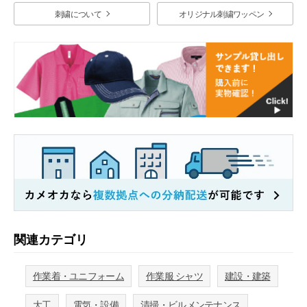
刺繍について
オリジナル刺繍ワッペン
関連カテゴリ
作業着・ユニフォーム
作業服 シャツ
建設・建築
大工
電気・設備
清掃・ビルメンテナンス