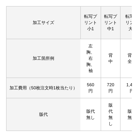
転写プ
転写プ
転写
加工サイズ
リント
リント
リン
小1
中1
大1
左
胸、
背
背中
加工箇所例
右
中
全面
胸、
袖
560
720
1,430
加工費用（50枚注文時1枚当たり）
円
円
円
版
お買い物を続ける
カートへ進む
版代
代
版代
版代
無し
無
無し
し