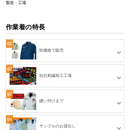
製造・工場
作業着の特長
01
卸価格で販売
02
自社刺繍加工工場
03
縫い付けまで
04
サンプルのお貸出し