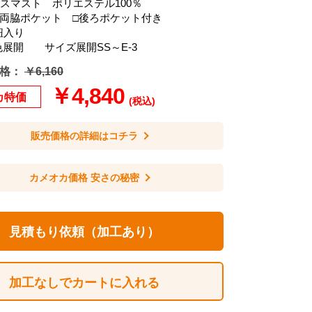
アスマスト ポリエステル100％
□両脇ポケット □後ろポケット付き
紐入り
色展開 サイズ展開SS～E-3
格：
￥6,160
￥4,840
カ特価
(税込)
販売価格の詳細はコチラ
カメオカ価格 安さの秘密
見積もり依頼（加工あり）
加工なしでカートに入れる