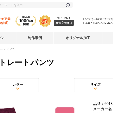
スピード配送
ウェア業
FAXでも24時間ご注文
2
FAX : 045-507-67
の信頼
最短
営業日
ーン
制作事例
オリジナル加工
ートパンツ
トレートパンツ
カラー
サイズ
品番：6013
メーカー名