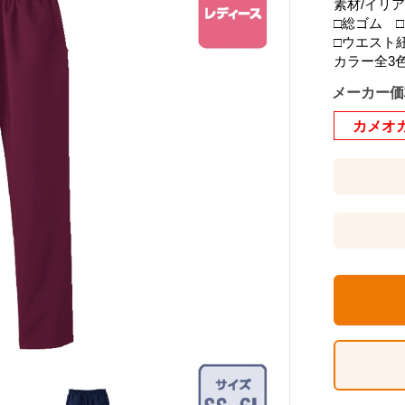
素材/イリ
□総ゴム 
□ウエスト
カラー全3
メーカー価
カメオ