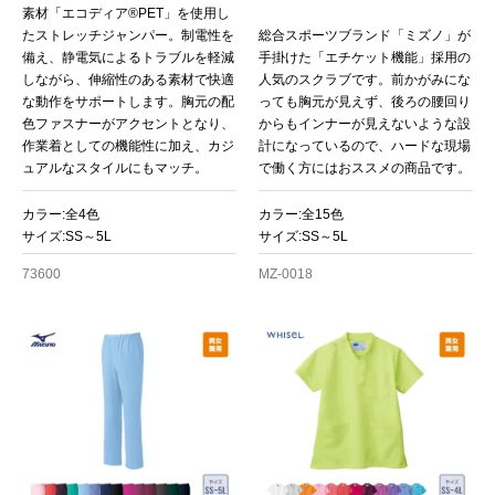
素材「エコディア®PET」を使用し
たストレッチジャンパー。制電性を
総合スポーツブランド「ミズノ」が
備え、静電気によるトラブルを軽減
手掛けた「エチケット機能」採用の
しながら、伸縮性のある素材で快適
人気のスクラブです。前かがみにな
な動作をサポートします。胸元の配
っても胸元が見えず、後ろの腰回り
色ファスナーがアクセントとなり、
からもインナーが見えないような設
作業着としての機能性に加え、カジ
計になっているので、ハードな現場
ュアルなスタイルにもマッチ。
で働く方にはおススメの商品です。
カラー:全4色
カラー:全15色
サイズ:SS～5L
サイズ:SS～5L
73600
MZ-0018