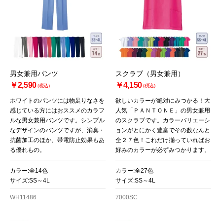
男女兼用パンツ
スクラブ（男女兼用）
￥2,590
￥4,150
(税込)
(税込)
ホワイトのパンツには物足りなさを
欲しいカラーが絶対にみつかる！大
感じている方にはおススメのカラフ
人気「ＰＡＮＴＯＮＥ」の男女兼用
ルな男女兼用パンツです。シンプル
のスクラブです。カラーバリエーシ
なデザインのパンツですが、消臭・
ョンがとにかく豊富でその数なんと
抗菌加工のほか、帯電防止効果もあ
全２７色！これだけ揃っていればお
る優れもの。
好みのカラーが必ずみつかります。
カラー:全14色
カラー:全27色
サイズ:SS～4L
サイズ:SS～4L
WH11486
7000SC