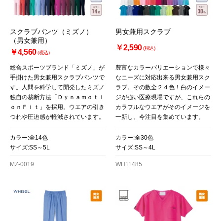
スクラブパンツ（ミズノ）
男女兼用スクラブ
（男女兼用）
￥2,590
(税込)
￥4,560
(税込)
総合スポーツブランド「ミズノ」が
豊富なカラーバリエーションで様々
手掛けた男女兼用スクラブパンツで
なニーズに対応出来る男女兼用スク
す。人間を科学して開発したミズノ
ラブ。その数全２４色！白のイメー
独自の裁断方法「Ｄｙｎａｍｏｔｉ
ジが強い医療現場ですが、これらの
ｏｎＦｉｔ」を採用。ウエアの引き
カラフルなウエアがそのイメージを
つれや圧迫感が軽減されています。
一新し、今注目を集めています。
カラー:全14色
カラー:全30色
サイズ:SS～5L
サイズ:SS～4L
MZ-0019
WH11485