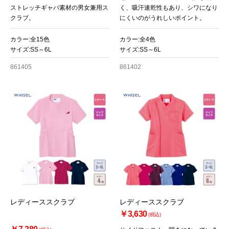
ストレッチギャバ素材の男女兼用ス
く、吸汗速乾性もあり、シワになり
クラブ。
にくいのがうれしいポイント。
カラー:全15色
カラー:全4色
サイズ:SS～6L
サイズ:SS～6L
861405
861402
レディーススクラブ
レディーススクラブ
￥3,630
(税込)