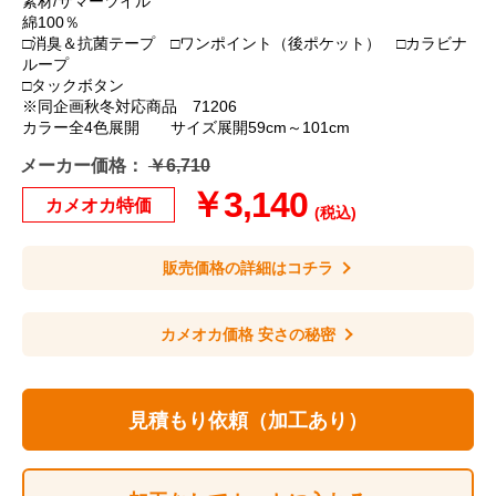
素材/サマーツイル
綿100％
□消臭＆抗菌テープ □ワンポイント（後ポケット） □カラビナ
ループ
□タックボタン
※同企画秋冬対応商品 71206
カラー全4色展開 サイズ展開59cm～101cm
メーカー価格：
￥6,710
￥3,140
カメオカ特価
(税込)
販売価格の詳細はコチラ
カメオカ価格 安さの秘密
見積もり依頼（加工あり）