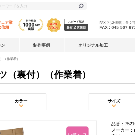
スピード配送
ウェア業
FAXでも24時間ご注文
2
FAX : 045-507-67
の信頼
最短
営業日
ーン
制作事例
オリジナル加工
）（作業着）
ツ（裏付）（作業着）
カラー
サイズ
品番：7521
メーカー：