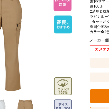
素材/サマ
綿100％
□消臭＆抗
ラビナルー
□タックボ
※同企画秋冬
カラー全4色
メーカー価
カメオ