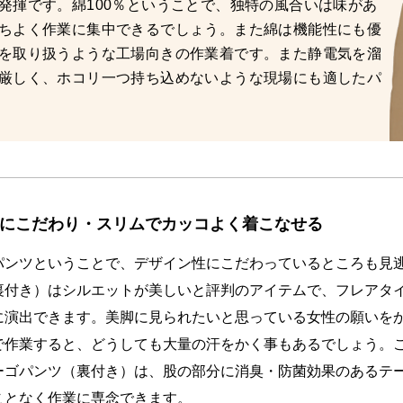
発揮です。綿100％ということで、独特の風合いは味があ
ちよく作業に集中できるでしょう。また綿は機能性にも優
を取り扱うような工場向きの作業着です。また静電気を溜
厳しく、ホコリ一つ持ち込めないような現場にも適したパ
にこだわり・スリムでカッコよく着こなせる
パンツということで、デザイン性にこだわっているところも見
裏付き）はシルエットが美しいと評判のアイテムで、フレアタ
に演出できます。美脚に見られたいと思っている女性の願いを
で作業すると、どうしても大量の汗をかく事もあるでしょう。
ーゴパンツ（裏付き）は、股の部分に消臭・防菌効果のあるテ
ことなく作業に専念できます。