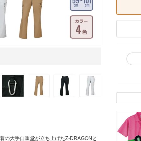
タックボタン イ
の大手自重堂が立ち上げたZ-DRAGONと