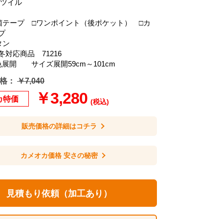
ーツイル
菌テープ □ワンポイント（後ポケット） □カ
プ
タン
対応商品 71216
展開 サイズ展開59cm～101cm
格：
￥7,040
￥3,280
カ特価
(税込)
販売価格の詳細はコチラ
カメオカ価格 安さの秘密
見積もり依頼（加工あり）