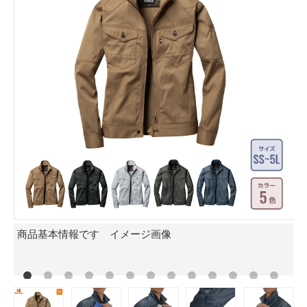
像
商品基本情報です イメージ画像
レ