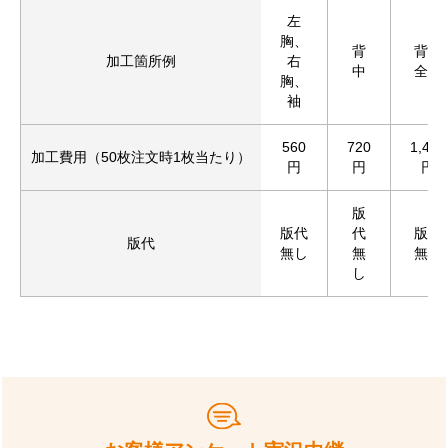
左
胸、
背
背中
加工箇所例
右
中
全面
胸、
袖
560
720
1,430
加工費用（50枚注文時1枚当たり）
円
円
円
版
版代
代
版代
版代
無し
無
無し
し