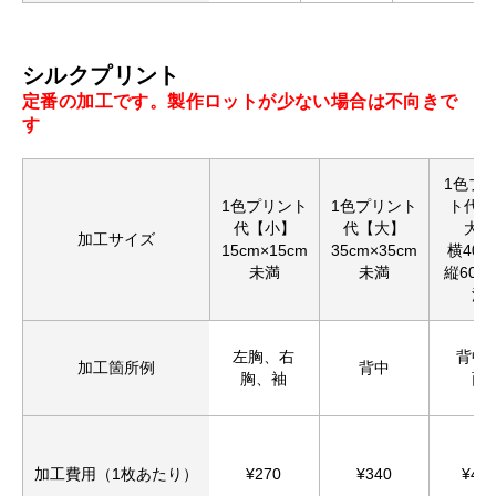
シルクプリント
定番の加工です。製作ロットが少ない場合は不向きで
す
1色プ
1色プリント
1色プリント
ト代【
代【小】
代【大】
大】
加工サイズ
15cm×15cm
35cm×35cm
横40c
未満
未満
縦60c
満
左胸、右
背中
加工箇所例
背中
胸、袖
面
加工費用（1枚あたり）
¥270
¥340
¥44