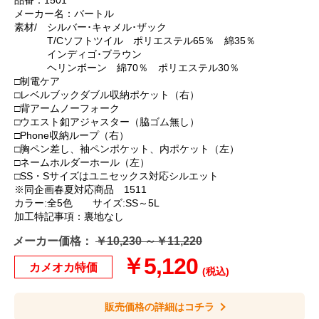
品番：1501
メーカー名：バートル
素材/ シルバー･キャメル･ザック
T/Cソフトツイル ポリエステル65％ 綿35％
インディゴ･ブラウン
ヘリンボーン 綿70％ ポリエステル30％
□制電ケア
□レベルブックダブル収納ポケット（右）
□背アームノーフォーク
□ウエスト釦アジャスター（脇ゴム無し）
□Phone収納ループ（右）
□胸ペン差し、袖ペンポケット、内ポケット（左）
□ネームホルダーホール（左）
□SS・Sサイズはユニセックス対応シルエット
※同企画春夏対応商品 1511
カラー:全5色 サイズ:SS～5L
加工特記事項：裏地なし
メーカー価格：
￥10,230 ～￥11,220
￥5,120
カメオカ特価
(税込)
販売価格の詳細はコチラ