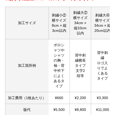
刺繍大②
刺繍小②
刺繍大④
横サイズ
横サイズ
横サイズ
加工サイズ
34cm ×
8cm × 縦
34cm × 縦
縦10cm
3cm以内
20cm以内
以内
ポロシ
ャツや
背中刺
シャツ
背中刺
繍
の胸・
繍横長
ロゴ入
加工箇所例
袖・背
タイプ
りでよ
中衿下
文字2
くある
によく
段等
タイプ
あるタ
イプ
加工費用（1枚あたり）
¥660
¥2,200
¥3,300
版代
¥5,500
¥8,800
¥11,000