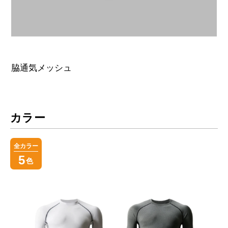
脇通気メッシュ
カラー
全カラー
5
色