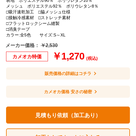
表地 ポリエステル90％ ポリウレタン10％
メッシュ ポリエステル92％ ポリウレタン8％
□吸汗速乾加工 □脇メッシュ仕様
□接触冷感素材 □ストレッチ素材
□フラットロックシーム縫製
□消臭テープ
カラー:全5色 サイズ:S～XL
メーカー価格：
￥2,530
￥1,270
カメオカ特価
(税込)
販売価格の詳細はコチラ
カメオカ価格 安さの秘密
見積もり依頼（加工あり）