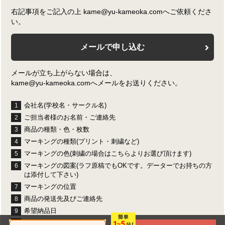
右記事項をご記入の上 kame@yu-kameoka.comへご依頼くださ
い。
メールで申し込む
メールが立ち上がらない場合は、
kame@yu-kameoka.comへメールをお送りください。
会社名(学校名・サークル名)
1
ご担当者様のお名前・ご連絡先
2
商品の種類・色・枚数
3
マーキングの種類(プリント・刺繍など)
4
マーキングの色(刺繍の場合はこちらよりお選び頂けます)
5
マーキングの図案(ラフ原稿でもOKです。データーでお持ちの方
6
は添付して下さい)
マーキングの位置
7
商品の発送先及びご連絡先
8
希望納品日
9
お支払い方法
10