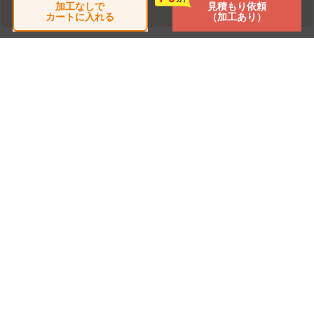
加工なしで
見積もり依頼
カートに入れる
（加工あり）
チェックした商品
閲覧した商品はありません
TOP
商品別一覧
製作事例
よくある質問
加工について
サイトマップ
利用契約
特定商取引の表記
個人情報保護方針
会社概要