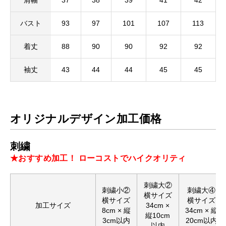
肩幅
37
38
39
41
42
バスト
93
97
101
107
113
着丈
88
90
90
92
92
袖丈
43
44
44
45
45
オリジナルデザイン加工価格
刺繍
★おすすめ加工！ ローコストでハイクオリティ
刺繍大②
刺繍小②
刺繍大④
横サイズ
横サイズ
横サイズ
加工サイズ
34cm ×
8cm × 縦
34cm × 縦
縦10cm
3cm以内
20cm以内
以内