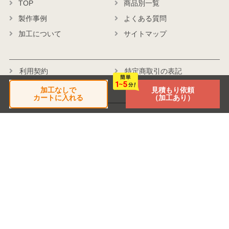
TOP
商品別一覧
製作事例
よくある質問
加工について
サイトマップ
利用契約
特定商取引の表記
個人情報保護方針
会社概要
加工なしで
見積もり依頼
カートに入れる
（加工あり）
商品に関するお問い合わせ
受付時間
平日 月～金 9:30～17:00
TEL:045-482-3430