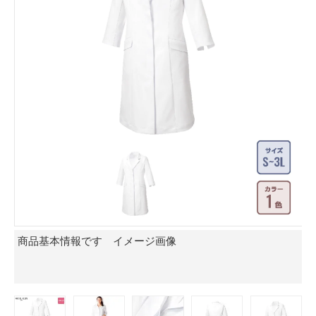
商品基本情報です イメージ画像
モ