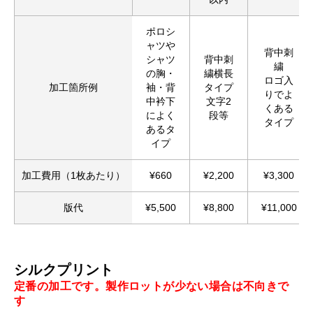
ポロシ
ャツや
背中刺
シャツ
背中刺
繍
の胸・
繍横長
ロゴ入
加工箇所例
袖・背
タイプ
りでよ
中衿下
文字2
くある
によく
段等
タイプ
あるタ
イプ
加工費用（1枚あたり）
¥660
¥2,200
¥3,300
版代
¥5,500
¥8,800
¥11,000
シルクプリント
定番の加工です。製作ロットが少ない場合は不向きで
す