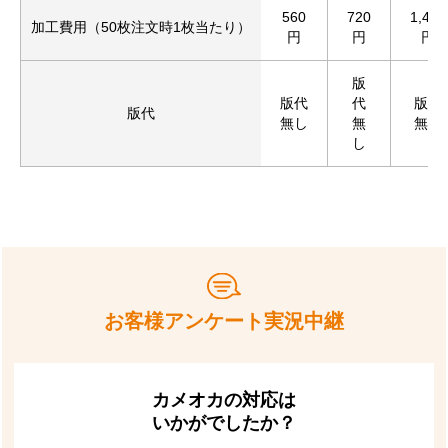
560
720
1,430
加工費用（50枚注文時1枚当たり）
円
円
円
版
版代
代
版代
版代
無し
無
無し
し