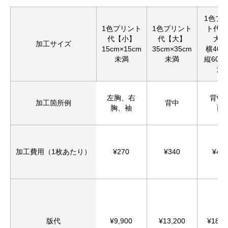
1色プ
1色プリント
1色プリント
ト代【
代【小】
代【大】
大】
加工サイズ
15cm×15cm
35cm×35cm
横40c
未満
未満
縦60c
満
左胸、右
背中
加工箇所例
背中
胸、袖
面
加工費用（1枚あたり）
¥270
¥340
¥44
版代
¥9,900
¥13,200
¥18,8