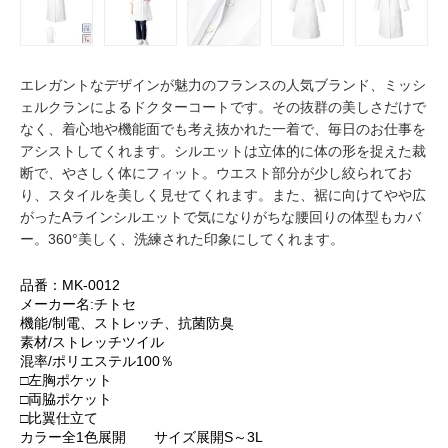
エレガントなデザインが魅力のフランスの人気ブランド、ミッシ
ェルクランによるドクターコートです。その抜群の美しさだけで
なく、着心地や機能面でも考え抜かれた一着で、毎日のお仕事を
アシストしてくれます。シルエットは立体的に体の形を捉えた裁
断で、やさしく体にフィット。ウエスト部分が少し絞られてお
り、スタイルを美しく見せてくれます。また、裾に向けてやや広
がったAラインシルエットで気になりがちな腰回りの体型もカバ
ー。360°美しく、洗練された印象にしてくれます。
品番：MK-0012
メーカー名:チトセ
機能/制電、ストレッチ、抗菌防臭
素材/ストレッチツイル
混率/ポリエステル100％
□左胸ポケット
□両脇ポケット
□比翼仕立て
カラー全1色展開 サイズ展開S～3L