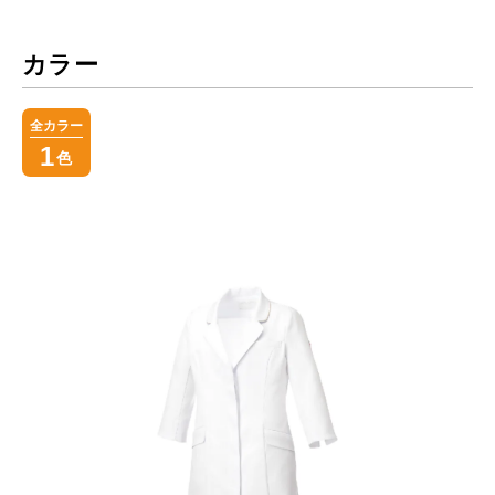
カラー
全カラー
1
色
お買い物を続ける
カートへ進む