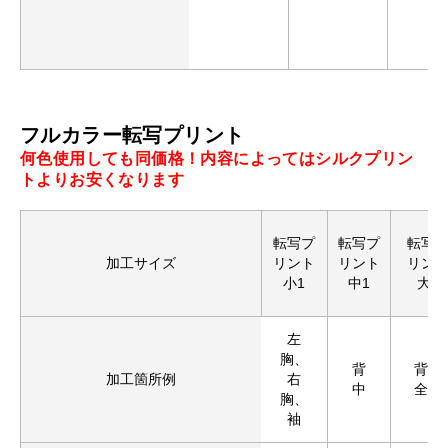
フルカラー転写プリント
何色使用しても同価格！内容によってはシルクプリン
トよりお安くなります
転写プ
転写プ
転写
加工サイズ
リント
リント
リン
小1
中1
大1
左
胸、
背
背中
加工箇所例
右
中
全面
胸、
袖