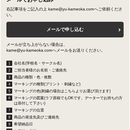
右記事項をご記入の上 kame@yu-kameoka.comへご依頼くださ
い。
メールで申し込む
メールが立ち上がらない場合は、
kame@yu-kameoka.comへメールをお送りください。
会社名(学校名・サークル名)
1
ご担当者様のお名前・ご連絡先
2
商品の種類・色・枚数
3
マーキングの種類(プリント・刺繍など)
4
マーキングの色(刺繍の場合はこちらよりお選び頂けます)
5
マーキングの図案(ラフ原稿でもOKです。データーでお持ちの方
6
は添付して下さい)
マーキングの位置
7
商品の発送先及びご連絡先
8
希望納品日
9