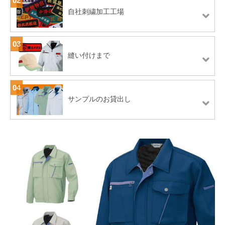
02
自社刺繍加工工場
03
縫い付けまで
04
サンプルのお貸出し