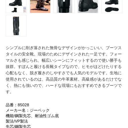
シンプルに削ぎ落された無骨なデザインがかっこいい、ブーツス
タイルの安全靴。現場のためにデザインされた一足です。フォー
マルさも感じられ、幅広いシーンにフィットするので使い勝手も
抜群。すぽんと履ける長靴タイプなので、ヒモがほどけたりする
心配もなく、脱ぎ履きのしやすさでも人気のモデルです。生地に
使用されているのは、高品質の牛革素材。高級感があるだけでな
く、熱にも強いので、ハードな現場にもおすすめできるブーツで
す。
品番：85028
メーカー名：ジーベック
機能/鋼製先芯、耐油性ゴム底
製法/VP製法
先芯/鋼製先芯