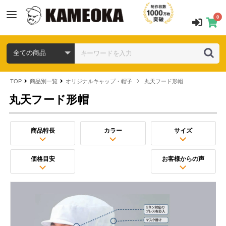
0
TOP
商品別一覧
オリジナルキャップ・帽子
丸天フード形帽
丸天フード形帽
商品特長
カラー
サイズ
価格目安
お客様からの声