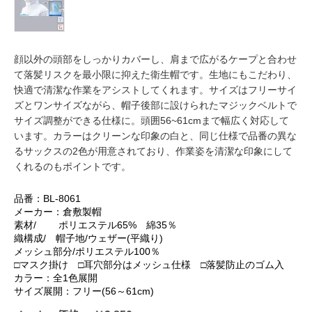
顔以外の頭部をしっかりカバーし、肩まで広がるケープと合わせ
て落髪リスクを最小限に抑えた衛生帽です。生地にもこだわり、
快適で清潔な作業をアシストしてくれます。サイズはフリーサイ
ズとワンサイズながら、帽子後部に設けられたマジックベルトで
サイズ調整ができる仕様に。頭囲56~61cmまで幅広く対応して
います。カラーはクリーンな印象の白と、同じ仕様で品番の異な
るサックスの2色が用意されており、作業姿を清潔な印象にして
くれるのもポイントです。
品番：BL-8061
メーカー：倉敷製帽
素材/ ポリエステル65% 綿35％
織構成/ 帽子地/ウェザー(平織り)
メッシュ部分/ポリエステル100％
□マスク掛け □耳穴部分はメッシュ仕様 □落髪防止のゴム入
カラー：全1色展開
サイズ展開：フリー(56～61cm)