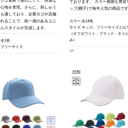
ッシュ素材で蒸れにくく、快適な
ております。 カラー展開も豊富
り心地を実現。さらに、刺しゅう
ップ(帽子)で毎年人気の商品で
にも適しており、企業ロゴや店舗
入れることで、統一感のあるユニ
カラー:全14色
サイズ:キッズ、フリーサイズとLL
ームスタイルが完成します。
（オフホワイト・ブラック・ネイ
み）
:全1色
:フリーサイズ
DF
お買い物を続ける
カートへ進む