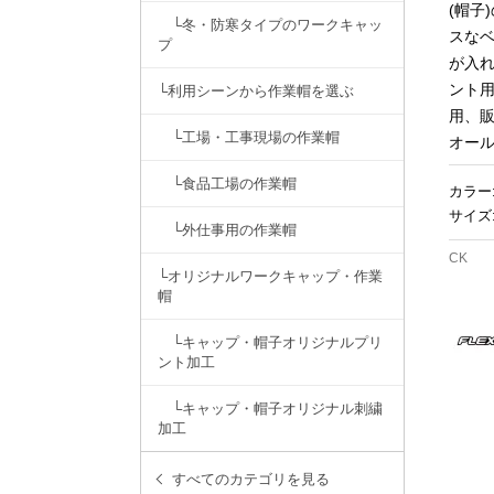
(帽子
└冬・防寒タイプのワークキャッ
スな
プ
が入
ント
└利用シーンから作業帽を選ぶ
用、販
└工場・工事現場の作業帽
オー
└食品工場の作業帽
カラー
サイズ
└外仕事用の作業帽
CK
└オリジナルワークキャップ・作業
帽
└キャップ・帽子オリジナルプリ
ント加工
└キャップ・帽子オリジナル刺繍
加工
すべてのカテゴリを見る