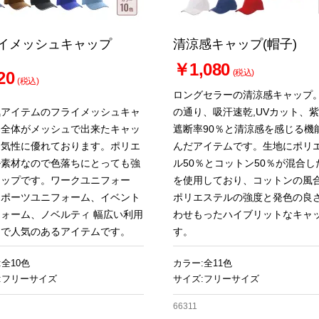
イメッシュキャップ
清涼感キャップ(帽子)
￥1,080
(税込)
20
(税込)
ロングセラーの清涼感キャップ
気アイテムのフライメッシュキャ
の通り、吸汗速乾,UVカット、
。全体がメッシュで出来たキャッ
遮断率90％と清涼感を感じる機
通気性に優れております。ポリエ
んだアイテムです。生地にポリ
ル素材なので色落ちにとっても強
ル50％とコットン50％が混合し
ャップです。ワークユニフォー
を使用しており、コットンの風
スポーツユニフォーム、イベント
ポリエステルの強度と発色の良
ォーム、ノベルティ 幅広い利用
わせもったハイブリットなキャ
ンで人気のあるアイテムです。
す。
:全10色
カラー:全11色
:フリーサイズ
サイズ:フリーサイズ
66311