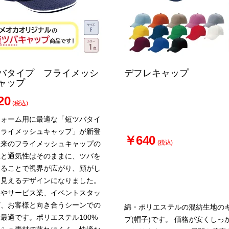
バタイプ フライメッシ
デフレキャップ
ャップ
20
(税込)
フォーム用に最適な「短ツバタイ
フライメッシュキャップ」が新登
￥640
(税込)
従来のフライメッシュキャップの
性と通気性はそのままに、ツバを
することで視界が広がり、顔がし
り見えるデザインになりました。
業やサービス業、イベントスタッ
ど、お客様と向き合うシーンでの
綿・ポリエステルの混紡生地の
最適です。ポリエステル100%
プ(帽子)です。 価格が安くしっ