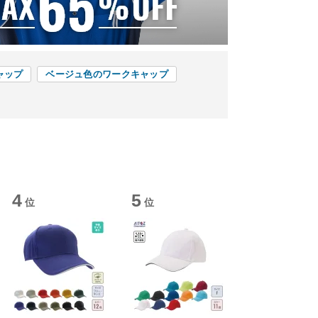
ャップ
ベージュ色のワークキャップ
4
5
位
位