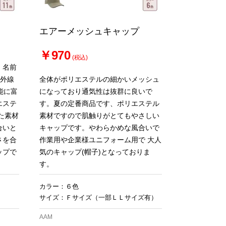
エアーメッシュキャップ
￥970
(税込)
。名前
紫外線
全体がポリエステルの細かいメッシュ
能に富
になっており通気性は抜群に良いで
エステ
す。夏の定番商品です、ポリエステル
た素材
素材ですので肌触りがとてもやさしい
合いと
キャップです。やわらかめな風合いで
さを合
作業用や企業様ユニフォーム用で 大人
ップで
気のキャップ(帽子)となっておりま
す。
カラー：６色
サイズ：Ｆサイズ（一部ＬＬサイズ有）
AAM