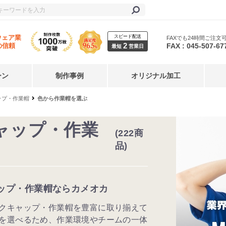
スピード配送
ウェア業
FAXでも24時間ご注文
2
FAX : 045-507-67
の信頼
最短
営業日
ーン
制作事例
オリジナル加工
ップ・作業帽
色から作業帽を選ぶ
ャップ・作業
(222商
品)
ップ・作業帽ならカメオカ
クキャップ・作業帽を豊富に取り揃えて
を選べるため、作業環境やチームの一体