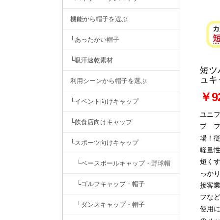
機能から帽子を選ぶ
└あったかい帽子
└吸汗速乾素材
短ツ
ュキ
利用シーンから帽子を選ぶ
￥9
└イベント向けキャップ
ユニ
└飲食店向けキャップ
プ 
場！
└スポーツ向けキャップ
軽量
短く
└ベースボールキャップ・野球帽
っか
└ゴルフキャップ・帽子
接客
フな
└ダンスキャップ・帽子
使用に