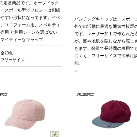
)の定番商品です。オーソドック
ベースボール型でフロントは刺繍
れやすい形状になってます。イベ
パンチングキャップは、スポー
用、ユニフォーム用、ノベルティ
外での活動に最適な通気性抜群
売用 と利用シーンを選ばない、
です。レーザー加工で作られた
ルマイティーなキャップ。
が、髪や地肌を隠しながら涼し
ちます。軽量で長時間の着用で
:全10色
にくく、フリーサイズで簡単に
:フリーサイズ
能。
P