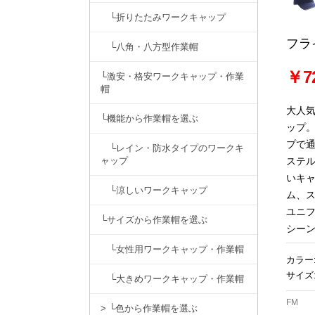
└折りたたみワークキャップ
フラ
└八角・八方型作業帽
￥7
└激安・格安ワークキャップ・作業
帽
大人
└機能から作業帽を選ぶ
ップ
プで
└レイン・防水タイプのワークキ
ャップ
ステ
いキ
└涼しいワークキャップ
ム、
ユニフ
└サイズから作業帽を選ぶ
シー
└女性用ワークキャップ・作業帽
カラー
サイズ
└大きめワークキャップ・作業帽
FM
> └色から作業帽を選ぶ