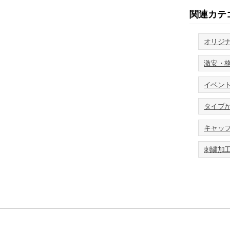
関連カテ
オリジ
激安・
イベン
タイプ
キャッ
刺繍加