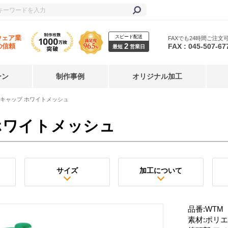
スピード配送
ウェア業
FAXでも24時間ご注文
2
FAX : 045-507-67
の信頼
最短
営業日
ーン
制作事例
オリジナル加工
キャップ ホワイトメッシュ
ホワイトメッシュ
サイズ
加工について
品番:WTM
素材:ポリエ