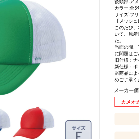
後頭部:ア
カラー:全5
サイズ:フ
【メッシュ
このたび、
いて、原産
た。
当面の間、
に問題はご
旧仕様：ナ
新仕様：ポ
※商品によ
めご了承く
メーカー価
カメオ