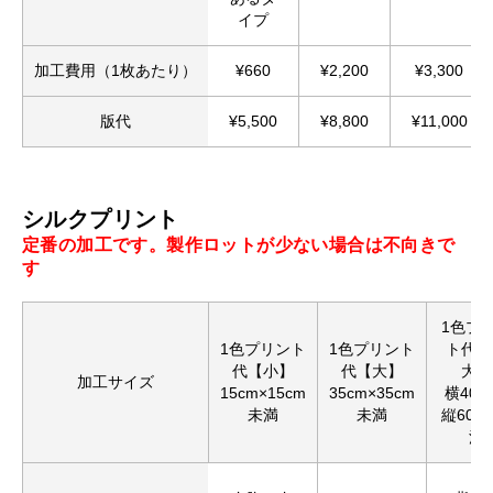
イプ
加工費用（1枚あたり）
¥660
¥2,200
¥3,300
版代
¥5,500
¥8,800
¥11,000
シルクプリント
定番の加工です。製作ロットが少ない場合は不向きで
す
1色プ
1色プリント
1色プリント
ト代【
代【小】
代【大】
大】
加工サイズ
15cm×15cm
35cm×35cm
横40c
未満
未満
縦60c
満