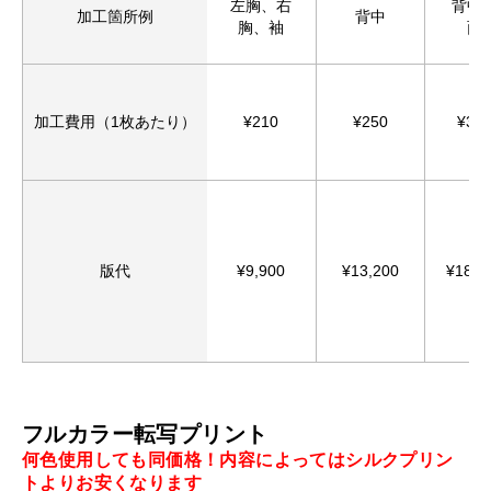
左胸、右
背中
加工箇所例
背中
胸、袖
面
加工費用（1枚あたり）
¥210
¥250
¥35
版代
¥9,900
¥13,200
¥18,8
フルカラー転写プリント
何色使用しても同価格！内容によってはシルクプリン
トよりお安くなります