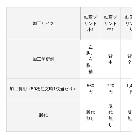
転写プ
転写プ
転写
加工サイズ
リント
リント
リン
小1
中1
大1
左
胸、
背
背中
加工箇所例
右
中
全面
胸、
袖
560
720
1,430
加工費用（50枚注文時1枚当たり）
円
円
円
版
版代
代
版代
版代
無し
無
無し
し