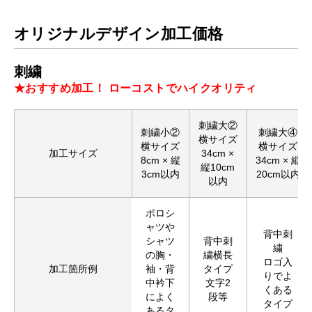
オリジナルデザイン加工価格
刺繍
★おすすめ加工！ ローコストでハイクオリティ
刺繍大②
刺繍小②
刺繍大④
横サイズ
横サイズ
横サイズ
加工サイズ
34cm ×
8cm × 縦
34cm × 縦
縦10cm
3cm以内
20cm以内
以内
ポロシ
ャツや
背中刺
シャツ
背中刺
繍
の胸・
繍横長
ロゴ入
加工箇所例
袖・背
タイプ
りでよ
中衿下
文字2
くある
によく
段等
タイプ
あるタ