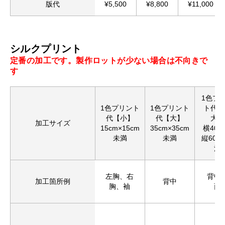
版代
¥5,500
¥8,800
¥11,000
シルクプリント
定番の加工です。製作ロットが少ない場合は不向きで
す
1色プ
1色プリント
1色プリント
ト代【
代【小】
代【大】
大】
加工サイズ
15cm×15cm
35cm×35cm
横40c
未満
未満
縦60c
満
左胸、右
背中
加工箇所例
背中
胸、袖
面