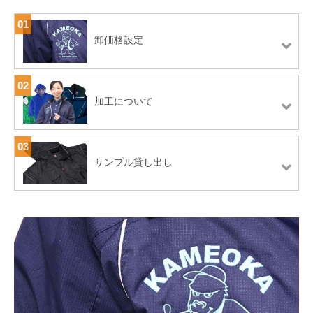
01
卸価格設定
02
加工について
03
サンプル貸し出し