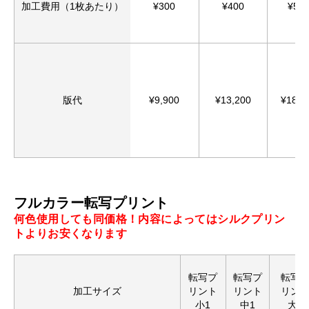
お買い物を続ける
カートへ進む
加工費用（1枚あたり）
¥300
¥400
¥50
版代
¥9,900
¥13,200
¥18,8
フルカラー転写プリント
何色使用しても同価格！内容によってはシルクプリン
トよりお安くなります
転写プ
転写プ
転写
加工サイズ
リント
リント
リン
小1
中1
大1