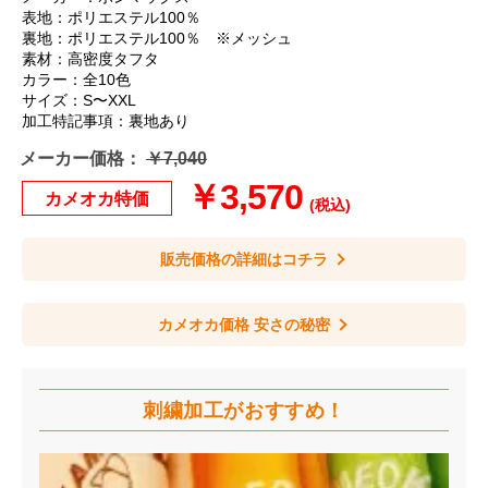
表地：ポリエステル100％
裏地：ポリエステル100％ ※メッシュ
素材：高密度タフタ
カラー：全10色
サイズ：S〜XXL
加工特記事項：裏地あり
メーカー価格：
￥7,040
￥3,570
カメオカ特価
(税込)
販売価格の詳細はコチラ
カメオカ価格 安さの秘密
刺繍加工が
おすすめ！