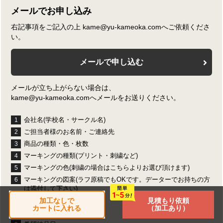
メールでお申し込み
右記事項をご記入の上 kame@yu-kameoka.comへご依頼くださ
い。
メールで申し込む
メールが立ち上がらない場合は、
kame@yu-kameoka.comへメールをお送りください。
会社名(学校名・サークル名)
1
ご担当者様のお名前・ご連絡先
2
商品の種類・色・枚数
3
マーキングの種類(プリント・刺繍など)
4
マーキングの色(刺繍の場合はこちらよりお選び頂けます)
5
マーキングの図案(ラフ原稿でもOKです。データーでお持ちの方
6
は添付して下さい)
加工なしで
見積もり依頼
マーキングの位置
7
カートに入れる
（加工あり）
商品の発送先及びご連絡先
8