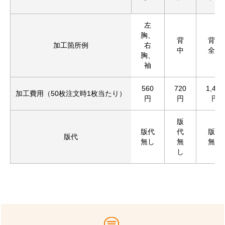
左
胸、
背
背中
加工箇所例
右
中
全面
胸、
袖
560
720
1,430
加工費用（50枚注文時1枚当たり）
円
円
円
版
版代
代
版代
版代
無し
無
無し
し