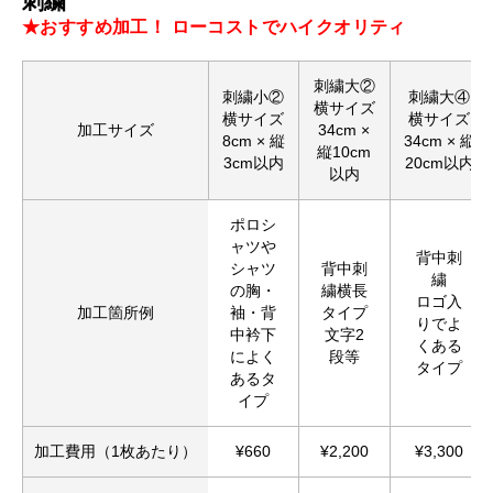
刺繍
★おすすめ加工！ ローコストでハイクオリティ
刺繍大②
刺繍小②
刺繍大④
横サイズ
横サイズ
横サイズ
加工サイズ
34cm ×
8cm × 縦
34cm × 縦
縦10cm
3cm以内
20cm以内
以内
ポロシ
ャツや
背中刺
シャツ
背中刺
繍
の胸・
繍横長
ロゴ入
加工箇所例
袖・背
タイプ
りでよ
中衿下
文字2
くある
によく
段等
タイプ
あるタ
イプ
加工費用（1枚あたり）
¥660
¥2,200
¥3,300