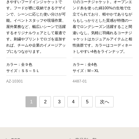
きやすいフードインジャケットで
りのコーチジャケット。オープンエ
す。フードが襟に収納できるデザイ
ンド糸を使った綿100%の生地で仕
ンで、シーンに応じた使い分けが可
立てられており、軽やかでありなが
能。イベントスタッフや現場作業、
らもしっかりとした質感が特徴の一
屋外業務など、幅広いシーンで活躍
着でロングシーズン活躍すること間
するオリジナルウェアとして最適で
違いなし。気軽に羽織れるコーチジ
す。刺繍やプリントでロゴを追加す
ャケットはカジュアルアイテムと相
れば、チームや企業のイメージアッ
性抜群です。カラーはコーディネー
プにもつながります。
トしやすい4色をラインナップ。
カラー：全９色
カラー：全4色
サイズ：ＳＳ～５Ｌ
サイズ：M～XL
AZ-10301
4487-01
1
2
3
4
5
次へ