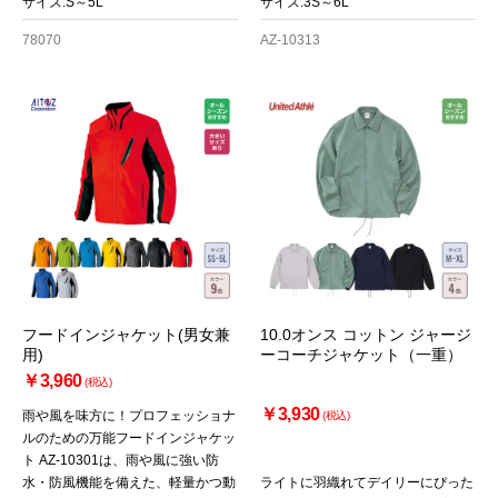
サイズ:S～5L
サイズ:3S～6L
78070
AZ-10313
フードインジャケット(男女兼
10.0オンス コットン ジャージ
用)
ーコーチジャケット（一重）
￥3,960
(税込)
￥3,930
雨や風を味方に！プロフェッショナ
(税込)
ルのための万能フードインジャケッ
ト AZ-10301は、雨や風に強い防
水・防風機能を備えた、軽量かつ動
ライトに羽織れてデイリーにぴった