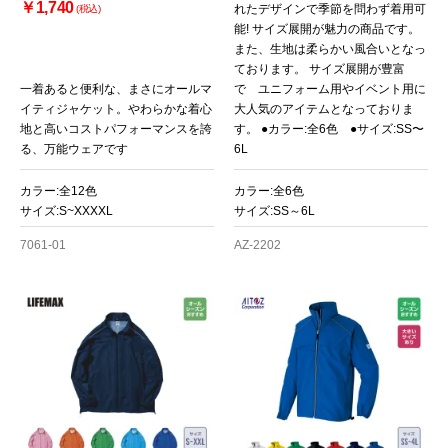
￥1,740
れたデザインで季節を問わず着用可
(税込)
能! サイズ展開が魅力の商品です。
また、生地は柔らかい風合いとなっ
ております。 サイズ展開が豊富
一着あると便利な、まさにオールマ
で ユニフォーム用やイベント用に
イティジャケット。やわらかな着心
大人気のアイテムとなっておりま
地と高いコストパフォーマンスを誇
す。 ●カラー:全6色 ●サイズ:SS〜
る、万能ウェアです
6L
カラー:全12色
カラー:全6色
サイズ:S~XXXXL
サイズ:SS～6L
7061-01
AZ-2202