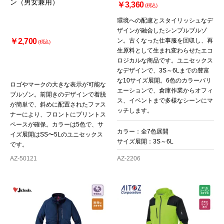
ン（男女兼用）
￥3,360
(税込)
環境への配慮とスタイリッシュなデ
ザインが融合したシンプルブルゾ
￥2,700
ン。古くなった仕事服を回収し、再
(税込)
生原料として生まれ変わらせたエコ
ロジカルな商品です。ユニセックス
なデザインで、3S～6Lまでの豊富
な10サイズ展開。6色のカラーバリ
ロゴやマークの大きな表示が可能な
エーションで、倉庫作業からオフィ
ブルゾン。前開きのデザインで着脱
ス、イベントまで多様なシーンにマ
が簡単で、斜めに配置されたファス
ッチします。
ナーにより、フロントにプリントス
ペースが確保。カラーは5色で、サ
カラー：全7色展開
イズ展開はSS〜5Lのユニセックス
サイズ展開：3S～6L
です。
AZ-50121
AZ-2206