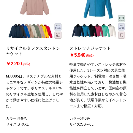
お買い物を続ける
カートへ進む
リサイクルタフタスタンドジ
ストレッチジャケット
ャケット
￥5,940
(税込)
￥2,200
(税込)
軽量で動きやすいストレッチ素材を
使用した、3シーズン対応の男女兼
MJ0085は、サステナブルな素材と
用ジャケット。制電性・消臭性・吸
ミニマルなデザインが特徴の軽量ジ
水速乾性を備えており、快適性と機
ャケットです。ポリエステル100%
能性を両立しています。国内産の原
のリサイクル生地を使用し、しなや
料を使用した素材はしなやかで着心
かで動きやすい仕様に仕上げまし
地が良く、現場作業からイベントシ
た。
ーンまで幅広く対応。
カラー:全9色
カラー:全6色
サイズ:S~XXL
サイズ:SS～6L