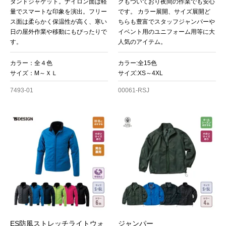
タンドジャケット。ナイロン面は軽
グもついており夜間の作業でも安心
量でスマートな印象を演出。フリー
です。 カラー展開、サイズ展開ど
ス面は柔らかく保温性が高く、寒い
ちらも豊富でスタッフジャンパーや
日の屋外作業や移動にもぴったりで
イベント用のユニフォーム用等に大
す。
人気のアイテム。
カラー：全４色
カラー:全15色
サイズ：M～ＸＬ
サイズ:XS～4XL
7493-01
00061-RSJ
ES防風ストレッチライトウォ
ジャンパー