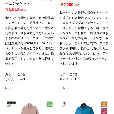
ームジャケット
￥2,200
(税込)
￥5,610
(税込)
動きやすさと快適な着心地をとこと
進化した保温性を備える高機能防寒
ん追求した多機能ブルゾンです。す
ジャケットです。防風性とストレッ
っきりとシンプルなデザインで、ユ
チ性を兼ね備えたラミネート素材が
ニセックスに着用できる一着。ラグ
使用され、動きやすくてあたたかい
ランスリーブ仕様で、腕や肩の動き
まさに冬のメインアウター。中綿に
がスムーズなのもポイントです。素
は自然由来のSorona® AURAファイ
材はソフトでしなやかなマイクロタ
バーダウンを使用しており、環境に
フタを使用し、軽やかな着心地と上
もやさしいのがポイント。また、軽
品な光沢が特徴。カラーはコーディ
量で着用ストレスを最小限に抑えて
ネートしやすい4色がラインナップ
います。
されています。
カラー：全6色
カラー:全4色
サイズ：S～6L
サイズ:S~5L
6636
32692