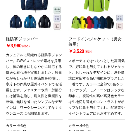
軽防寒ジャンパー
フードインジャケット（男女
兼用）
￥3,960
(税込)
￥3,520
(税込)
カジュアルに羽織れる軽防寒ジャン
パー。4WAYストレッチ素材を採用
スポーティではつらつとした雰囲気
し、体の動きにしなやかに対応する
で、好印象を与えてくれるジャケッ
快適な着心地を実現しました。軽量
ト。おしゃれなデザインに、屋外環
ながらしっかりと保温性を発揮し、
境に対応する高い機能をプラスした
寒冷下の作業や屋外イベントでも活
一着です。カラーは全部で6色をラ
躍します。ファスナーや肩・肘部分
インナップ。モノトーンはシックな
には補強を施し、耐久性と機能性を
印象に。視認性の高い高発色カラー
兼備。無駄を省いたシンプルなデザ
は生地切り替えのコントラストがポ
インは、ワークシーンだけでなくタ
ップな印象を与えてくれ、配送業や
ウンユースにも馴染みます。
イベントウェアにもおすすめです。
カラー:全3色
カラー:全6色