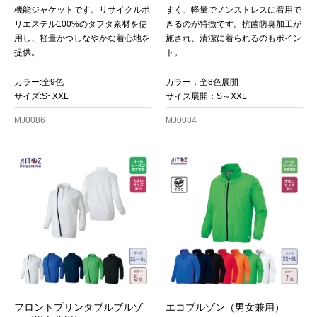
機能ジャケットです。リサイクルポ
すく、軽量でノンストレスに着用で
リエステル100%のタフタ素材を使
きるのが特徴です。抗菌防臭加工が
用し、軽量かつしなやかな着心地を
施され、清潔に着られるのもポイン
提供。
ト。
カラー:全9色
カラー：全8色展開
サイズ:S~XXL
サイズ展開：S～XXL
MJ0086
MJ0084
フロントプリンタブルブルゾ
エコブルゾン（男女兼用）