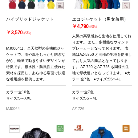
ハイブリッドジャケット
エコジャケット（男女兼用）
￥4,790
(税込)
￥3,570
(税込)
人気の高級感ある生地を使用してお
ります。 また、多機能なウィンド
MJ0064は、全天候型の高機能ジャ
ブレーカーとなっております。 表
ケットで、雨や風をしっかり防ぎな
地はAZ-5850 と同様の生地を使用し
がら、軽量で動きやすいデザインが
ており人気の商品となっておりま
特徴です。撥水性・防風性に優れた
す。 AZ-720 とAZ-725 も同様の生
素材を採用し、あらゆる場面で快適
地で形状違いとなってります。 ●カ
な着用感を提供します。
ラー:全7色 ●サイズ:SS〜4L
カラー:全10色
カラー:全7色
サイズ:S～XXL
サイズ:SS～4L
MJ0064
AZ-726