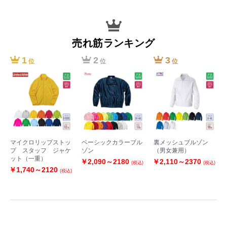
売れ筋ランキング
1
2
3
位
位
位
マイクロリップストッ
ベーシックカラーブル
裏メッシュブルゾン
プ スタッフ ジャケ
ゾン
（男女兼用）
ット（一重）
￥2,090～2180
￥2,110～2370
(税込)
(税込)
￥1,740～2120
(税込)