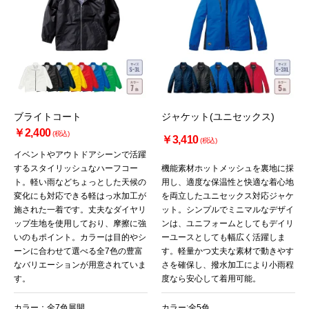
ブライトコート
ジャケット(ユニセックス)
￥2,400
(税込)
￥3,410
(税込)
イベントやアウトドアシーンで活躍
するスタイリッシュなハーフコー
機能素材ホットメッシュを裏地に採
ト。軽い雨などちょっとした天候の
用し、適度な保温性と快適な着心地
変化にも対応できる軽はっ水加工が
を両立したユニセックス対応ジャケ
施された一着です。丈夫なダイヤリ
ット。シンプルでミニマルなデザイ
ップ生地を使用しており、摩擦に強
ンは、ユニフォームとしてもデイリ
いのもポイント。カラーは目的やシ
ーユースとしても幅広く活躍しま
ーンに合わせて選べる全7色の豊富
す。軽量かつ丈夫な素材で動きやす
なバリエーションが用意されていま
さを確保し、撥水加工により小雨程
す。
度なら安心して着用可能。
カラー：全7色展開
カラー:全5色