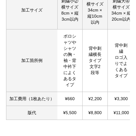
刺繍小②
刺繍大④
横サイズ
横サイズ
横サイズ
加工サイズ
34cm ×
8cm × 縦
34cm × 縦
縦10cm
3cm以内
20cm以内
以内
ポロシ
ャツや
背中刺
シャツ
背中刺
繍
の胸・
繍横長
ロゴ入
加工箇所例
袖・背
タイプ
りでよ
中衿下
文字2
くある
によく
段等
タイプ
あるタ
イプ
加工費用（1枚あたり）
¥660
¥2,200
¥3,300
版代
¥5,500
¥8,800
¥11,000