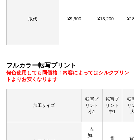
版代
¥9,900
¥13,200
¥18,8
フルカラー転写プリント
何色使用しても同価格！内容によってはシルクプリン
トよりお安くなります
転写プ
転写プ
転写
お買い物を続ける
カートへ進む
加工サイズ
リント
リント
リン
小1
中1
大1
左
胸、
背
背中