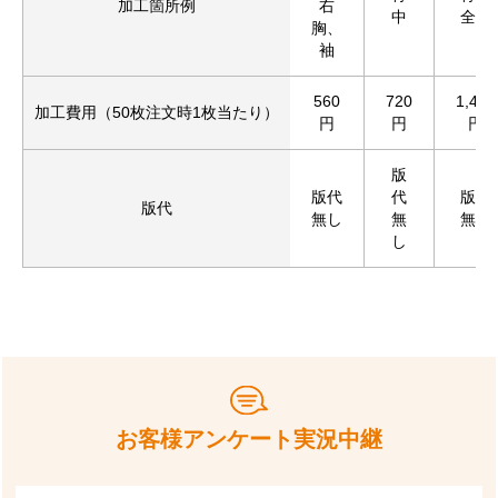
加工箇所例
右
中
全面
胸、
袖
560
720
1,430
加工費用（50枚注文時1枚当たり）
円
円
円
版
版代
代
版代
版代
無し
無
無し
し