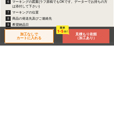
マーキングの図案(ラフ原稿でもOKです。データーでお持ちの方
6
は添付して下さい)
マーキングの位置
7
商品の発送先及びご連絡先
8
希望納品日
9
お支払い方法
10
加工なしで
見積もり依頼
カートに入れる
（加工あり）
チェックした商品
閲覧した商品はありません
TOP
商品別一覧
製作事例
よくある質問
加工について
サイトマップ