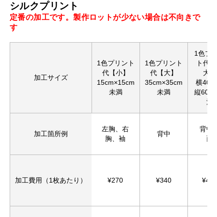
シルクプリント
定番の加工です。製作ロットが少ない場合は不向きで
す
1色プ
1色プリント
1色プリント
ト代【
代【小】
代【大】
大】
加工サイズ
15cm×15cm
35cm×35cm
横40c
未満
未満
縦60c
満
左胸、右
背中
加工箇所例
背中
胸、袖
面
加工費用（1枚あたり）
¥270
¥340
¥44