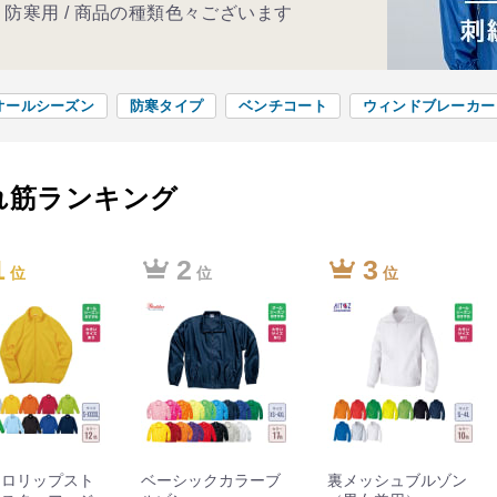
 / 防寒用 / 商品の種類色々ございます
オールシーズン
防寒タイプ
ベンチコート
ウィンドブレーカー
れ筋ランキング
1
2
3
位
位
位
クロリップスト
ベーシックカラーブ
裏メッシュブルゾン