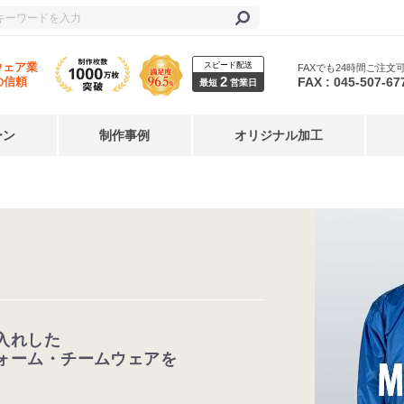
スピード配送
ウェア業
FAXでも24時間ご注文
2
FAX : 045-507-67
の信頼
最短
営業日
ーン
制作事例
オリジナル加工
入れした
ォーム・チームウェアを