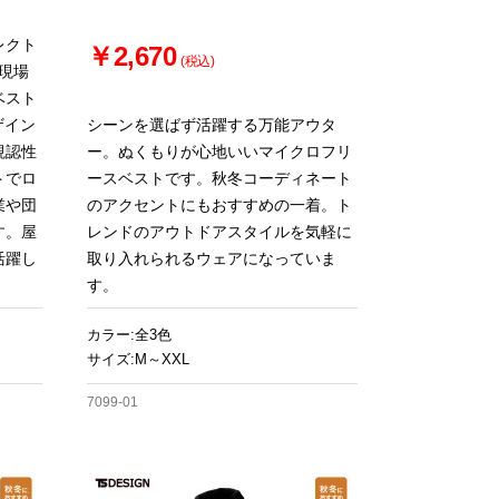
レクト
￥2,670
(税込)
業現場
ベスト
ザイン
シーンを選ばず活躍する万能アウタ
視認性
ー。ぬくもりが心地いいマイクロフリ
トでロ
ースベストです。秋冬コーディネート
業や団
のアクセントにもおすすめの一着。ト
す。屋
レンドのアウトドアスタイルを気軽に
活躍し
取り入れられるウェアになっていま
す。
カラー:全3色
サイズ:M～XXL
7099-01