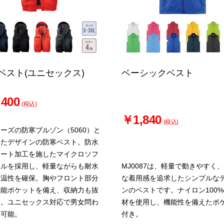
ベスト(ユニセックス)
ベーシックベスト
400
(税込)
￥1,840
(税込)
ーズの防寒ブルゾン（5060）と
したデザインの防寒ベスト。防水
ネート加工を施したマイクロソフ
ェルを採用し、軽量ながらも耐水
MJ0087は、軽量で動きやすく
保温性を確保。胸やフロント部分
な着用感を追求したシンプルな
機能ポケットを備え、収納力も抜
ンのベストです。ナイロン100
す。ユニセックス対応で男女問わ
材を使用し、機能性を備えたポ
用可能。
付き。