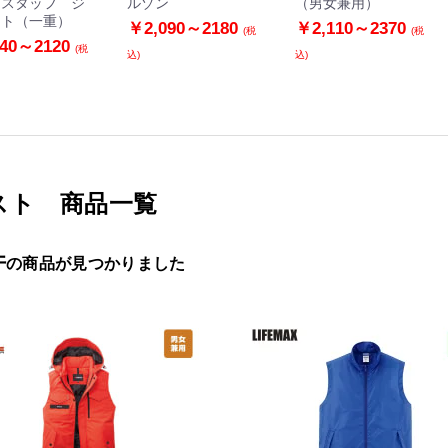
 スタッフ ジ
ルゾン
（男女兼用）
ット（一重）
￥2,090～2180
￥2,110～2370
(税
(税
740～2120
(税
込)
込)
スト 商品一覧
件
の商品が見つかりました