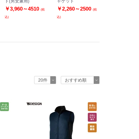
ト(男女兼用)
ャケット
￥3,960～4510
￥2,260～2500
(税
(税
込)
込)