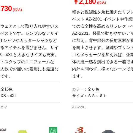
￥2,180
(税込)
730
(税込)
軽さと視認性を兼ね備えたリフ
ベスト AZ-2201 イベントや作
クウェアとして取り入れやすいス
での安全性を高めるリフレクト
ツベストです。シンプルなデザイ
AZ-2201。軽量で動きやすいデ
、Tシャツやカッターシャツなど
に加え、背中部分の反射素材が
せるアイテムを選びません。サイ
を向上させます。刺繍やプリン
S～4XLと大きなサイズも充実。
ゴやメッセージを加えれば、企
ントスタッフのユニフォームな
体の統一感を演出できる一着で
大人数でお揃いの着用にも最適な
内外を問わず、様々なシーンで
アです。
ます。
:全15色
カラー：全６色
XS～4XL
サイズ：ＳＳ～６Ｌ
-RSV
AZ-2201