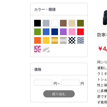
カラー・模様
防寒
￥4,
同シリ
連動
価格
ラミ
トシ
円～
円
性と
に多
絞り込む
群で
ず着