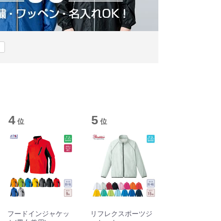
4
5
位
位
フードインジャケッ
リフレクスポーツジ