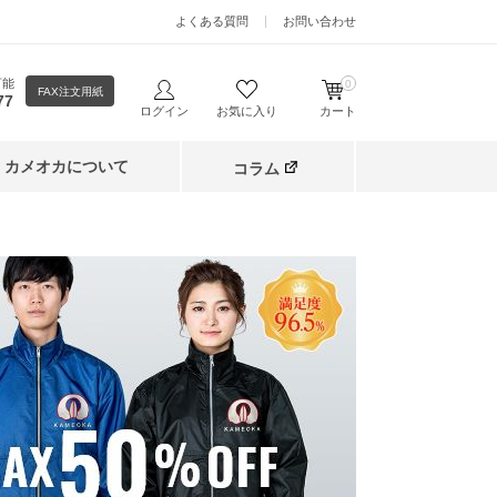
よくある質問
お問い合わせ
可能
0
FAX注文用紙
77
ログイン
お気に入り
カート
カメオカについて
コラム