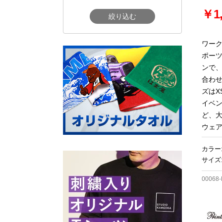
￥1,
絞り込む
ワー
ポー
ンで
合わ
ズはX
イベ
ど、
ウェ
カラー
サイズ:
00068