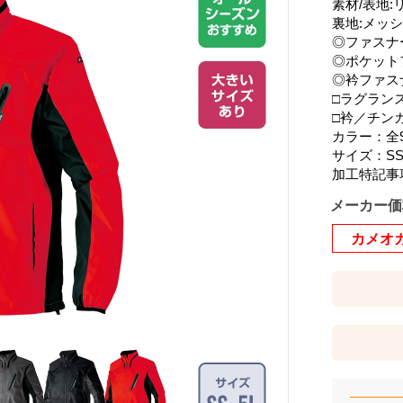
素材/表地:
裏地:メッシ
◎ファスナ
◎ポケット
◎衿ファス
□ラグラン
□衿／チン
カラー：全
サイズ：SS
加工特記事
メーカー価
カメオ