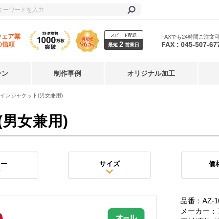
スピード配送
ウェア業
FAXでも24時間ご注文
2
FAX : 045-507-67
の信頼
最短
営業日
ーン
制作事例
オリジナル加工
インジャケット(男女兼用)
男女兼用)
ラー
サイズ
価
品番：AZ-1
メーカー：