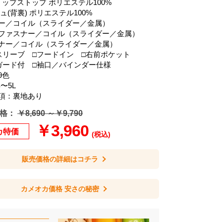
リップストップ ポリエステル100%
ュ(背裏) ポリエステル100%
ー／コイル（スライダー／金属）
ファスナー／コイル（スライダー／金属）
ナー／コイル（スライダー／金属）
スリーブ □フードイン □右前ポケット
ガード付 □袖口／バインダー仕様
9色
〜5L
項：裏地あり
格：
￥8,690 ～￥9,790
￥3,960
カ特価
(税込)
販売価格の詳細はコチラ
カメオカ価格 安さの秘密