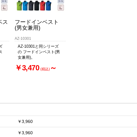
お買い物を続ける
カートへ進む
ベス
フードインベスト
(男女兼用)
AZ-10301
ズ
AZ-10301と同シリーズ
ス
の フードインベスト(男
女兼用)。
～
￥3,470
～
(税込)
￥3,960
￥3,960