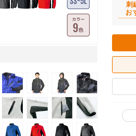
刺
お
イメージ画像