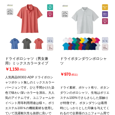
ドライポロシャツ（男女兼
ドライボタンダウンポロシャ
用）ミックスカラータイプ
ツ
￥1,150
(税込)
￥970
(税込)
人気商品00302-ADP ドライポロシ
ャツポケット無しのミックスカラー
バージョンです。ひと手間かけた染
ドライ素材、ポケット有り、ボタン
色で味わい深いカラーを演出。大人
ダウンのポロシャツ。生地はポリエ
気のアイテムです。ユニフォームや
ステル100%でさらさらした肌触り
イベント用等利用用途は様々。ポリ
が特徴です。 ボタンダウンは着用
エステル100％の機能素材を使用し
時にしっかりとした印象を与えてく
ていて洗濯耐久性も抜群に良いで
れるので企業様のユニフォーム用で