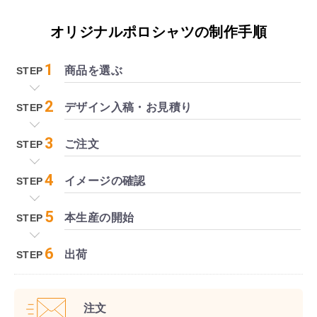
オリジナルポロシャツの制作手順
1
商品を選ぶ
STEP
2
デザイン入稿・
お見積り
STEP
3
ご注文
STEP
4
イメージの
確認
STEP
5
本生産の
開始
STEP
6
出荷
STEP
注文