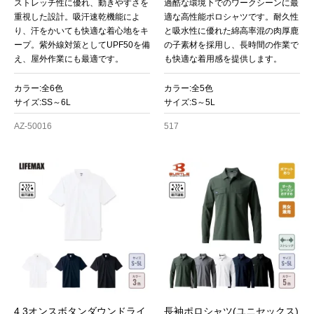
ストレッチ性に優れ、動きやすさを
過酷な環境下でのワークシーンに最
重視した設計。吸汗速乾機能によ
適な高性能ポロシャツです。耐久性
り、汗をかいても快適な着心地をキ
と吸水性に優れた綿高率混の肉厚鹿
ープ。紫外線対策としてUPF50を備
の子素材を採用し、長時間の作業で
え、屋外作業にも最適です。
も快適な着用感を提供します。
カラー:全6色
カラー:全5色
サイズ:SS～6L
サイズ:S～5L
AZ-50016
517
4.3オンスボタンダウンドライ
長袖ポロシャツ(ユニセックス)