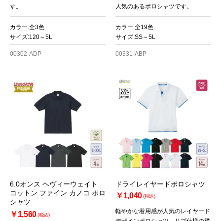
す。
人気のあるポロシャツです。
カラー:全3色
カラー:全19色
サイズ:120～5L
サイズ:SS～5L
00302-ADP
00331-ABP
6.0オンス ヘヴィーウェイト
ドライレイヤードポロシャツ
コットン ファイン カノコ ポロ
￥1,040
(税込)
シャツ
軽やかな着用感が人気のレイヤード
￥1,560
(税込)