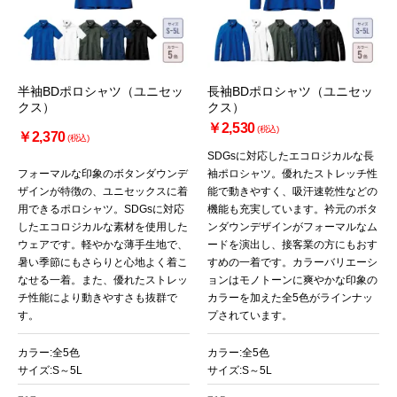
半袖BDポロシャツ（ユニセッ
長袖BDポロシャツ（ユニセッ
クス）
クス）
￥2,530
(税込)
￥2,370
(税込)
SDGsに対応したエコロジカルな長
フォーマルな印象のボタンダウンデ
袖ポロシャツ。優れたストレッチ性
ザインが特徴の、ユニセックスに着
能で動きやすく、吸汗速乾性などの
用できるポロシャツ。SDGsに対応
機能も充実しています。衿元のボタ
したエコロジカルな素材を使用した
ンダウンデザインがフォーマルなム
ウェアです。軽やかな薄手生地で、
ードを演出し、接客業の方にもおす
暑い季節にもさらりと心地よく着こ
すめの一着です。カラーバリエーシ
なせる一着。また、優れたストレッ
ョンはモノトーンに爽やかな印象の
チ性能により動きやすさも抜群で
カラーを加えた全5色がラインナッ
す。
プされています。
カラー:全5色
カラー:全5色
サイズ:S～5L
サイズ:S～5L