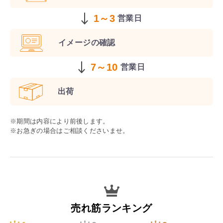
1～3
営業日
イメージの
確認
7～10
営業日
出荷
※期間は内容により前後します。
※お急ぎの場合はご相談くださいませ。
売れ筋ランキング