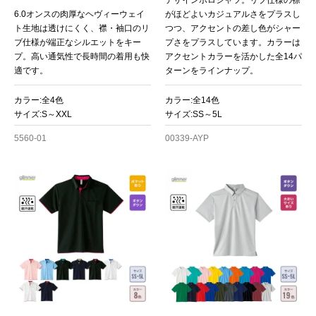
デザインポロシャツ。リブ仕様の襟
6.0オンスの肉厚なヘヴィーウェイ
がほどよいカジュアルさをプラスし
ト生地は透けにくく、襟・袖口のリ
つつ、アクセントの差し色がシャー
ブ仕様が端正なシルエットをキー
プさをプラスしています。カラーは
プ。高い通気性で長時間の着用も快
アクセントカラーを活かした全14パ
適です。
ターンをラインナップ。
カラー:全4色
カラー:全14色
サイズ:S～XXL
サイズ:SS～5L
お買い物を続ける
カートへ進む
5560-01
00339-AYP