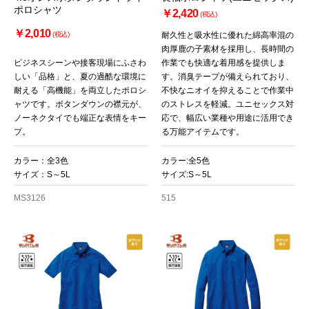
ポロシャツ
￥2,420
(税込)
￥2,010
(税込)
耐久性と吸水性に優れた綿高率混の
肉厚鹿の子素材を採用し、長時間の
ビジネスシーンや接客現場にふさわ
作業でも快適な着用感を提供しま
しい「品格」と、夏の過酷な環境に
す。消臭テープが備えられており、
耐える「高機能」を両立したポロシ
不快なニオイを抑えることで作業中
ャツです。ボタンダウンの襟元が、
のストレスを軽減。ユニセックス対
ノーネクタイでも端正な表情をキー
応で、幅広い業種や用途に活用でき
プ。
る万能アイテムです。
カラー：全3色
カラー:全5色
サイズ：S～5L
サイズ:S～5L
MS3126
515