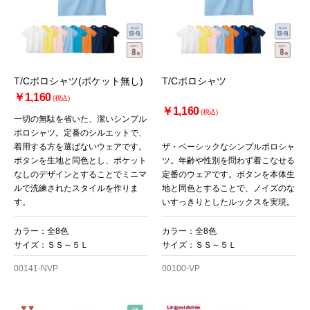
T/Cポロシャツ(ポケット無し)
T/Cポロシャツ
￥1,160
(税込)
￥1,160
(税込)
一切の無駄を省いた、潔いシンプル
ポロシャツ。定番のシルエットで、
着用する方を選ばないウェアです。
ザ・ベーシックなシンプルポロシャ
ボタンを生地と同色とし、ポケット
ツ。年齢や性別を問わず着こなせる
なしのデザインとすることでミニマ
定番のウェアです。ボタンを本体生
ルで洗練されたスタイルを作りま
地と同色とすることで、ノイズのな
す。
いすっきりとしたルックスを実現。
カラー：全8色
カラー：全8色
サイズ：ＳＳ～５Ｌ
サイズ：ＳＳ～５Ｌ
00141-NVP
00100-VP