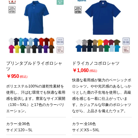
プリンタブルドライポロシャ
ドライカノコポロシャツ
ツ
￥1,060
(税込)
￥950
(税込)
快適な着用感が魅力のベーシックポ
ポリエステル100%の速乾性素材を
ロシャツ。やや光沢感のあるしっか
使用し、汗ばむ環境でも快適な着用
りとした鹿の子生地を使用し、高級
感を提供します。豊富なサイズ展開
感を感じる一着に仕上がっていま
（130～5XL）と17色のカラーバリ
す。カジュアルな印象のポロシャツ
エーション。
ながら、上品さを備えたウェア。
カラー:全36色
カラー:全16色
サイズ:120～5L
サイズ:XS～5XL