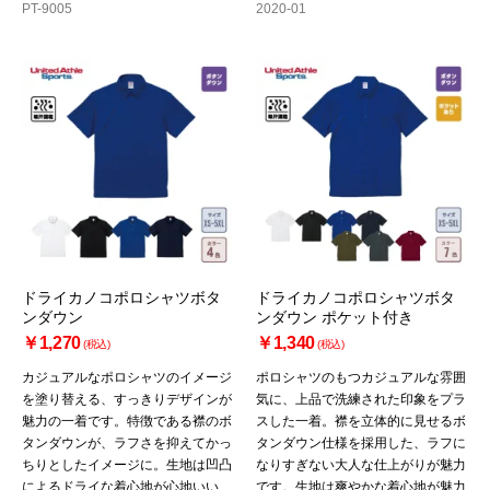
PT-9005
2020-01
ドライカノコポロシャツボタ
ドライカノコポロシャツボタ
ンダウン
ンダウン ポケット付き
￥1,270
￥1,340
(税込)
(税込)
カジュアルなポロシャツのイメージ
ポロシャツのもつカジュアルな雰囲
を塗り替える、すっきりデザインが
気に、上品で洗練された印象をプラ
魅力の一着です。特徴である襟のボ
スした一着。襟を立体的に見せるボ
タンダウンが、ラフさを抑えてかっ
タンダウン仕様を採用した、ラフに
ちりとしたイメージに。生地は凹凸
なりすぎない大人な仕上がりが魅力
によるドライな着心地が心地いい、
です。生地は爽やかな着心地が魅力