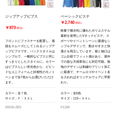
ジップアップビブス
ベーシックピステ
￥2,740
(税込)
￥870
(税込)
軽量で撥水性に優れたポリエステル
素材を使用したVネックピステ。ス
フロントにファスナーを配置し、着
ポーツやイベントシーンに最適なシ
脱をスムーズにしてくれるジップア
ンプルデザインで、動きやすさと快
ップビブスです。バックスタイルは
適さを両立しています。裾と袖口は
シンプルで、一般的なビブスと同じ
ゴム仕様でフィット感があり、屋外
すっきりとしたスタイルに。カラー
での急な天候変化にも対応可能。無
はビブスらしい蛍光色から、ビビッ
地のデザインは刺繍やプリント加工
ドなユニフォームと好相性のモノト
に最適で、チームロゴやイベント名
ーンまで全7色からお選びいただけ
を入れればオリジナルウェアに早変
ます。
わり。
カラー：全７色
カラー：全6色
サイズ：Ｆ・ＸＸＬ
サイズ：110～ＸＸＬ
00036-ZBS
P1280