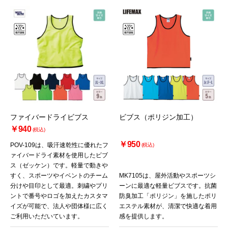
ファイバードライビブス
ビブス（ポリジン加工）
￥940
(税込)
￥950
POV-109は、吸汗速乾性に優れたフ
(税込)
ァイバードライ素材を使用したビブ
ス（ゼッケン）です。軽量で動きや
すく、スポーツやイベントのチーム
MK7105は、屋外活動やスポーツシ
分けや目印として最適。刺繍やプリ
ーンに最適な軽量ビブスです。抗菌
ントで番号やロゴを加えたカスタマ
防臭加工「ポリジン」を施したポリ
イズが可能で、法人や団体様に広く
エステル素材が、清潔で快適な着用
ご利用いただいています。
感を提供します。