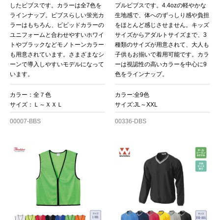
したビブスです。カラーは全7色を
プルビブスです。4.4ozの軽やかな
ラインナップ。ビブスらしい蛍光カ
生地感で、体へのずっしり感や負担
ラーはもちろん、ビビッドカラーの
をほとんど感じさせません。キッズ
ユニフォームと合わせやすいホワイ
サイズからアダルトサイズまで、3
トやブラックなどモノトーンカラー
種類のサイズが用意されて、大人も
も用意されています。さまざまなシ
子供もお揃いで着用可能です。カラ
ーンで導入しやすいモデルになって
ーは視認性の高いカラーを中心に9
います。
色をラインナップ。
カラー：全７色
カラー:全9色
サイズ：Ｌ～ＸＸＬ
サイズ:JL～XXL
00007-BBS
00336-DBS