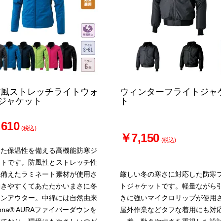
防風ストレッチライトウォ
ウィンターフライトジャ
ジャケット
ト
610
(税込)
￥7,150
(税込)
した保温性を備える高機能防寒ジ
ットです。防風性とストレッチ性
ね備えたラミネート素材が使用さ
厳しい冬の寒さに対応した防寒
動きやすくてあたたかいまさに冬
トジャケットです。軽量ながら
インアウター。中綿には自然由来
きに強いマイクロリップが使用
rona® AURAファイバーダウンを
屋外作業などタフな着用にも対