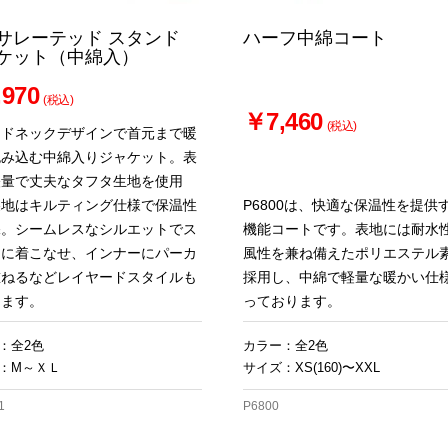
サレーテッド スタンド
ハーフ中綿コート
ケット（中綿入）
970
(税込)
￥7,460
(税込)
ンドネックデザインで首元まで暖
包み込む中綿入りジャケット。表
軽量で丈夫なタフタ生地を使用
裏地はキルティング仕様で保温性
P6800は、快適な保温性を提供
保。シームレスなシルエットでス
機能コートです。表地には耐水
トに着こなせ、インナーにパーカ
風性を兼ね備えたポリエステル
重ねるなどレイヤードスタイルも
採用し、中綿で軽量な暖かい仕
めます。
っております。
：全2色
カラー：全2色
：M～ＸＬ
サイズ：XS(160)〜XXL
1
P6800