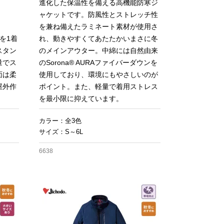
進化した保温性を備える高機能防寒ジ
ャケットです。防風性とストレッチ性
を兼ね備えたラミネート素材が使用さ
を1着
れ、動きやすくてあたたかいまさに冬
スタン
のメインアウター。中綿には自然由来
量でス
のSorona® AURAファイバーダウンを
面は柔
使用しており、環境にもやさしいのが
屋外作
ポイント。また、軽量で着用ストレス
を最小限に抑えています。
カラー：全3色
サイズ：S～6L
6638