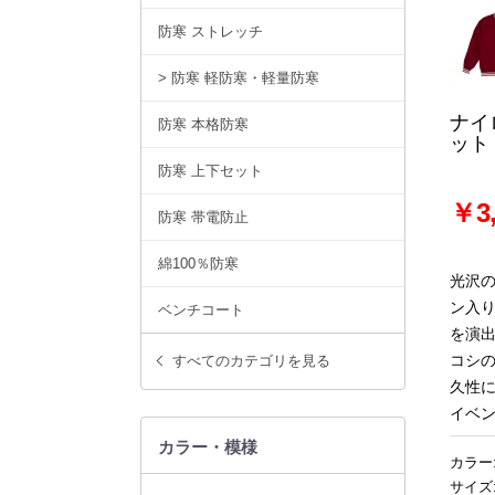
防寒 ストレッチ
> 防寒 軽防寒・軽量防寒
ナイ
防寒 本格防寒
ット
防寒 上下セット
￥3,
防寒 帯電防止
綿100％防寒
光沢
ン入
ベンチコート
を演
コシ
すべてのカテゴリを見る
久性
イベ
カラー・模様
カラー
サイズ: