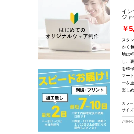
イン
ジャ
￥5,
スタ
かく
地は
し、
を確
マー
ーを
楽し
カラー
サイズ
7464-0