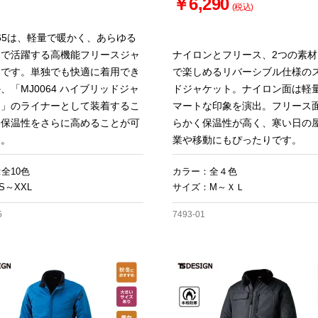
￥6,290
(税込)
065は、軽量で暖かく、あらゆる
ンで活躍する高機能フリースジャ
ナイロンとフリース、2つの素材
トです。単独でも快適に着用でき
で楽しめるリバーシブル仕様の
、「MJ0064 ハイブリッドジャ
ドジャケット。ナイロン面は軽
ト」のライナーとして装着するこ
マートな印象を演出。フリース
、保温性をさらに高めることが可
らかく保温性が高く、寒い日の
す。
業や移動にもぴったりです。
:全10色
カラー：全４色
S～XXL
サイズ：M～ＸＬ
5
7493-01
お買い物を続ける
カートへ進む