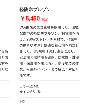
軽防寒ブルゾン
￥5,450
(税込)
CO₂由来のエコ素材を採用した、環境
配慮型の軽防寒ブルゾン。制電性を備
えた2WAYストレッチ素材で、作業中
の動きやすさと快適な着心地を両立し
する高
ました。JIS規格 T8118適合により、
性と防
安全性と信頼性も確保。防水性・透湿
素材を
性・保温性を兼ね備え、寒冷地での作
様とな
業から屋外イベントまで幅広く対応可
能です。
カラー:全4色
サイズ:SS～5L
145