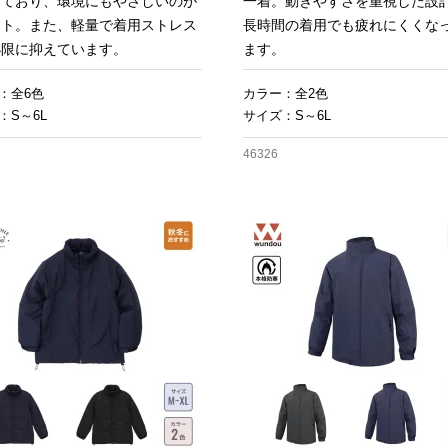
しており、環境にもやさしいのが
一着。動きやすさを重視した設
ント。また、軽量で着用ストレス
長時間の着用でも疲れにくくな
小限に抑えています。
ます。
：全6色
カラー：全2色
：S～6L
サイズ：S～6L
46326