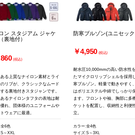
ロン スタジアム ジャケ
防寒ブルゾン(ユニセック
（裏地付）
￥4,950
(税込)
860
(税込)
耐水圧10,000mmの高い防水性
のある上質なナイロン素材とライ
たマイクロリップシェルを採用
りのリブが、クラシックなムード
寒ブルゾン。軽量で動きやすく
出する裏地付きスタジャンです。
はポリエステル中綿でしっかり
のあるナイロンタフタの表地は耐
ます。フロントや袖、胸部に多
に優れ、団体様のユニフォームや
ケットを配置し、収納性と利便
ントウェアに最適。
立。
:全6色
カラー:全4色
S～XXL
サイズ:S～3XL