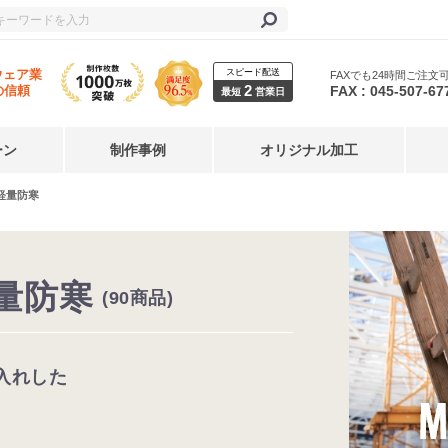
スピード配送
ウェア業
FAXでも24時間ご注文
2
FAX : 045-507-67
の信頼
最短
営業日
ーン
制作事例
オリジナル加工
軽量防寒
量防寒
(90商品)
入れした