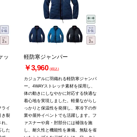
ケッ
軽防寒ジャンパー
￥3,960
(税込)
カジュアルに羽織れる軽防寒ジャンパ
ー。4WAYストレッチ素材を採用し、
体の動きにしなやかに対応する快適な
着心地を実現しました。軽量ながらし
フライ
っかりと保温性を発揮し、寒冷下の作
引き裂
業や屋外イベントでも活躍します。フ
され、
ァスナーや肩・肘部分には補強を施
応した
し、耐久性と機能性を兼備。無駄を省