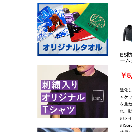
ES
ーム
￥5,
進化
ャケ
を兼
れ、
のメ
のSo