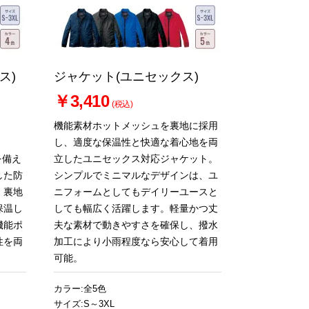
ス)
ジャケット(ユニセックス)
￥3,410
(税込)
機能素材ホットメッシュを裏地に採用
し、適度な保温性と快適な着心地を両
を備え
立したユニセックス対応ジャケット。
した防
シンプルでミニマルなデザインは、ユ
、裏地
ニフォームとしてもデイリーユースと
保温し
しても幅広く活躍します。軽量かつ丈
機能ポ
夫な素材で動きやすさを確保し、撥水
性を両
加工により小雨程度なら安心して着用
可能。
カラー:全5色
サイズ:S～3XL