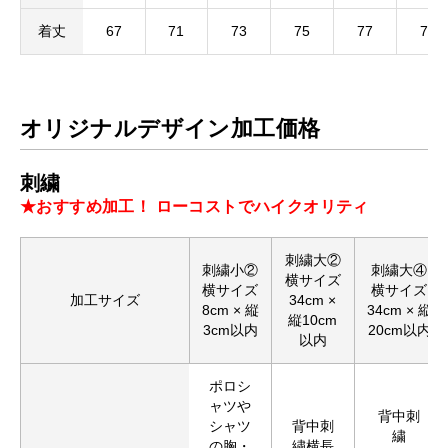
着丈
67
71
73
75
77
79
オリジナルデザイン加工価格
刺繍
★おすすめ加工！ ローコストでハイクオリティ
刺繍大②
刺繍小②
刺繍大④
横サイズ
横サイズ
横サイズ
加工サイズ
34cm ×
8cm × 縦
34cm × 縦
縦10cm
3cm以内
20cm以内
以内
ポロシ
ャツや
背中刺
シャツ
背中刺
繍
の胸・
繍横長