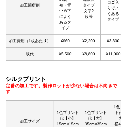
ロゴ入
加工箇所例
袖・背
タイプ
りでよ
中衿下
文字2
くある
によく
段等
タイプ
あるタ
イプ
加工費用（1枚あたり）
¥660
¥2,200
¥3,300
版代
¥5,500
¥8,800
¥11,000
シルクプリント
定番の加工です。製作ロットが少ない場合は不向きで
す
1色プ
1色プリント
1色プリント
ト代【
代【小】
代【大】
大】
加工サイズ
15cm×15cm
35cm×35cm
横40c