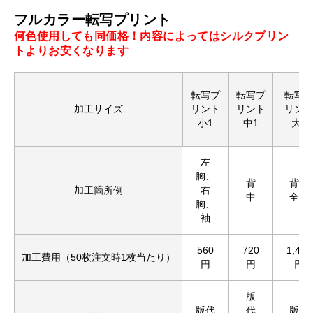
フルカラー転写プリント
何色使用しても同価格！内容によってはシルクプリン
トよりお安くなります
転写プ
転写プ
転写
加工サイズ
リント
リント
リン
小1
中1
大1
左
胸、
背
背中
加工箇所例
右
中
全面
胸、
袖
560
720
1,430
加工費用（50枚注文時1枚当たり）
円
円
円
版
版代
代
版代