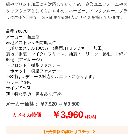
繍やプリント加工にも対応しているため、企業ユニフォームやス
タッフウェアとしてもおすすめ。ネービー、インクブルー、ブラ
ックの3色展開で、S〜5Lまでの幅広いサイズを揃えています。
品番:78070
メーカー：自重堂
表地／ストレッチ防風天竺
（ポリエステル100%）（裏面:TPUラミネート加工）
裏地／胴裏：マイクロフリース、袖裏：トリコット起毛、中綿／
60ｇ（アベレージ）
・フロント：樹脂ファスナー
・ポケット：樹脂ファスナー
※S寸はレディース対応シルエットになります。
カラー:全3色
サイズ:S〜5L
加工特記事項：裏地あり,中綿
メーカー価格：
￥7,920 ～￥9,500
￥3,960
カメオカ特価
(税込)
販売価格の詳細はコチラ