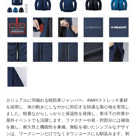
カジュアルに羽織れる軽防寒ジャンパー。4WAYストレッチ素材
を採用し、体の動きにしなやかに対応する快適な着心地を実現し
ました。軽量ながらしっかりと保温性を発揮し、寒冷下の作業や
屋外イベントでも活躍します。ファスナーや肩・肘部分には補強
を施し、耐久性と機能性を兼備。無駄を省いたシンプルなデザイ
ンは、ワークシーンだけでなくタウンユースにも馴染みます。刺