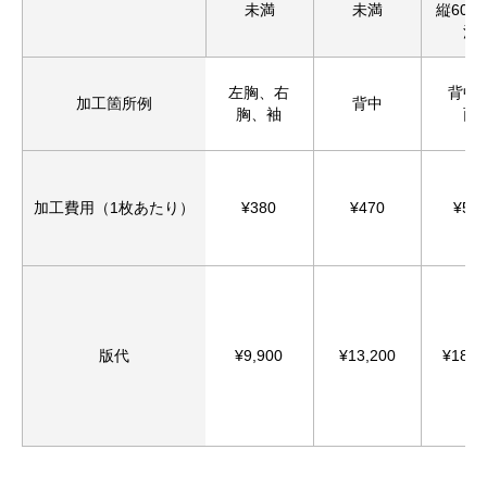
未満
未満
縦60c
満
左胸、右
背中
加工箇所例
背中
胸、袖
面
加工費用（1枚あたり）
¥380
¥470
¥57
版代
¥9,900
¥13,200
¥18,8