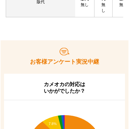
版代
無し
無
無し
し