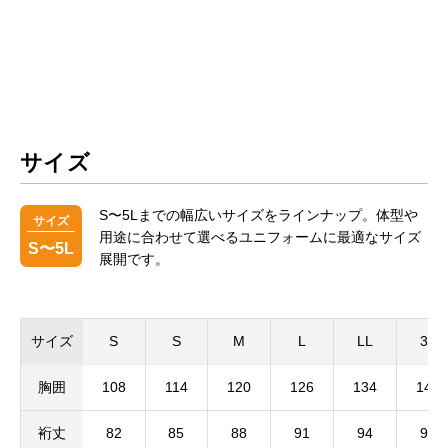
サイズ
S〜5Lまでの幅広いサイズをラインナップ。体型や
サイズ
用途に合わせて選べるユニフォームに最適なサイズ
S〜5L
展開です。
サイズ
S
S
M
L
LL
3L
胸囲
108
114
120
126
134
142
裄丈
82
85
88
91
94
95