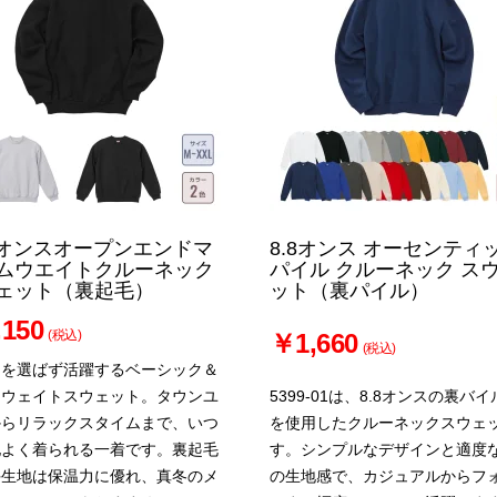
.0オンスオープンエンドマ
8.8オンス オーセンティ
ムウエイトクルーネック
パイル クルーネック ス
ェット（裏起毛）
ット（裏パイル）
150
(税込)
￥1,660
(税込)
ンを選ばず活躍するベーシック＆
ーウェイトスウェット。タウンユ
5399-01は、8.8オンスの裏バ
からリラックスタイムまで、いつ
を使用したクルーネックスウェ
地よく着られる一着です。裏起毛
す。シンプルなデザインと適度
手生地は保温力に優れ、真冬のメ
の生地感で、カジュアルからフ