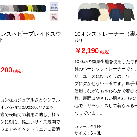
0オンスヘビーブレイドスウ
10オンストレーナー（裏
ト
ル）
￥2,190
(税込)
10.0ozの肉厚生地を使用した存
200
群のベーシックトレーナーです
(税込)
リーユースにぴったりの、ワー
ブに欠かせない一着です。厚手
使用しながらもやわらかで着心
群。裏面はやさしい肌ざわりの
リカンなカジュアルさとシンプル
地で、リラックスして着られる
インを持つ8.0ozのスウェッ
なっています。
快適で長時間の着用に適し、様々
ーンに対応。幅広いサイズ展開で
カラー：全11色
ムウェアやイベントウェアに最適
サイズ：S～3L
。