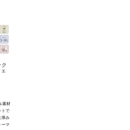
ック
ウェ
イル素材
ットで
な厚み
ォーマ