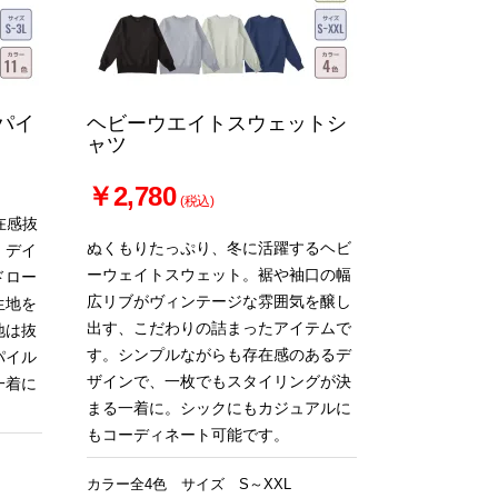
パイ
ヘビーウエイトスウェットシ
ャツ
￥2,780
(税込)
在感抜
ぬくもりたっぷり、冬に活躍するヘビ
。デイ
ーウェイトスウェット。裾や袖口の幅
ドロー
広リブがヴィンテージな雰囲気を醸し
生地を
出す、こだわりの詰まったアイテムで
地は抜
す。シンプルながらも存在感のあるデ
パイル
ザインで、一枚でもスタイリングが決
一着に
まる一着に。シックにもカジュアルに
もコーディネート可能です。
カラー全4色 サイズ S～XXL