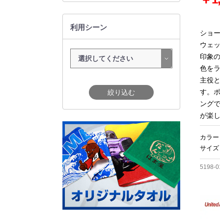
利用シーン
ショ
ウェ
印象の
色を
主役
す。
絞り込む
ング
が楽
カラー
サイズ
5198-0