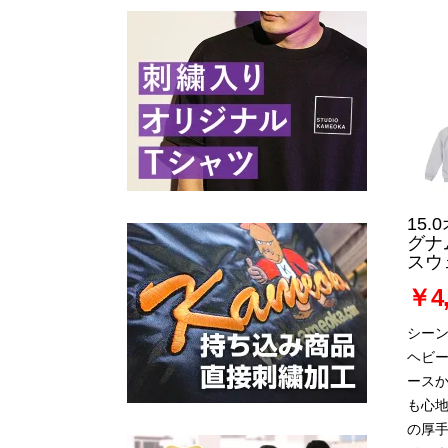
15
グナ
スウ
￥4,
シー
ヘビ
ース
も心
の厚