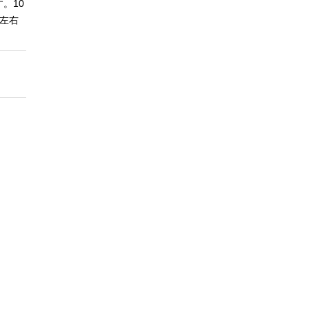
。10
左右