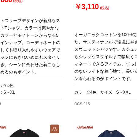
(税込)
￥3,110
(税込)
ートスリーブデザインが新鮮なス
ットTシャツ。カラーは爽やかな
オーガニックコットンを100%
カラーとモノトーンからなる5
た、サスティナブルで環境にや
ラインナップ。コーディネートの
スウェットシャツです。カジュ
としても取り入れやすいウェアで
らシックなスタイルまで幅広く
ポップにもきれいめにもスタイリ
ィネートできるアイテム。ずっ
でき、シーンに合わせた着こなし
のないライトな着心地で、長い
しめるのもポイント。
ン着られるのがポイントです。
：全5色
：S～XL
カラー全4色 サイズ S～XXL
1
OGS-915
お買い物を続ける
カートへ進む