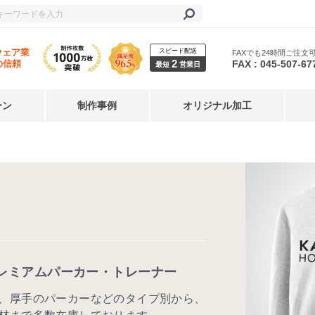
スピード配送
ウェア業
FAXでも24時間ご注文
2
FAX : 045-507-67
の信頼
最短
営業日
ーン
制作事例
オリジナル加工
レミアムパーカー・トレーナー
、厚手のパーカーなどのタイプ別から、