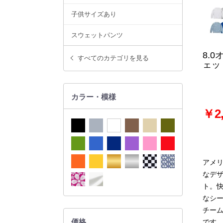
子供サイズあり
スウェットパンツ
8.
すべてのカテゴリを見る
ェッ
カラー・模様
￥2,
アメ
なデザ
ト。
なシ
チー
価格
です