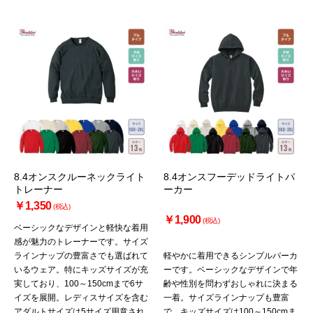
8.4オンスクルーネックライト
8.4オンスフーデッドライトパ
トレーナー
ーカー
￥1,350
(税込)
￥1,900
(税込)
ベーシックなデザインと軽快な着用
感が魅力のトレーナーです。サイズ
ラインナップの豊富さでも選ばれて
軽やかに着用できるシンプルパーカ
いるウェア。特にキッズサイズが充
ーです。ベーシックなデザインで年
実しており、100～150cmまで6サ
齢や性別を問わずおしゃれに決まる
イズを展開。レディスサイズを含む
一着。サイズラインナップも豊富
アダルトサイズは5サイズ用意され
で、キッズサイズは100～150cmま