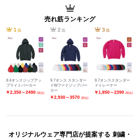
売れ筋ランキング
1
2
3
位
位
位
8.4オンスジップアッ
9.7オンス スタンダー
9.7オンススタンダー
プライトパーカー
ドWフードジップパー
ドトレーナー
カー
￥2,350～2490
￥1,850～2390
(税込)
(税込)
￥2,930～3570
(税込)
オリジナルウェア専門店が提案する 刺繍・