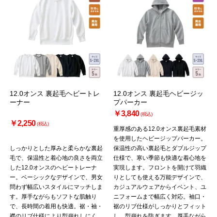
12.0オンス 裏起毛ヘビートレ
12.0オンス 裏起毛ヘビージッ
ーナー
プパーカー
￥3,840
(税込)
￥2,250
(税込)
重厚感のある12.0オンス裏起毛素材
を使用したヘビージップパーカー。
しっかりとした厚みと柔らかな裏起
保温性の高い裏起毛とダブルジップ
毛で、保温性と着心地の良さを両立
仕様で、寒い季節も快適な着心地を
した12.0オンスのヘビートレーナ
実現します。フロントを開けて羽織
ー。ベーシックなデザインで、男女
りとしても使える万能デザインで、
問わず幅広いスタイルにマッチしま
カジュアルウェアからイベント、ユ
す。厚手ながらもソフトな肌触り
ニフォームまで幅広く対応。袖口・
で、長時間の着用も快適。裾・袖・
裾のリブ仕様がしっかりとフィット
襟のリブ仕様により型崩れしにく
し、型崩れを防ぎます。厚手ながら