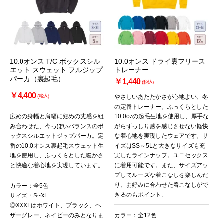
10.0オンス T/C ボックスシル
10.0オンス ドライ裏フリース
エット スウェット フルジップ
トレーナー
パーカ（裏起毛）
￥1,440
(税込)
￥4,400
(税込)
やさしいあたたかさが心地よい、冬
の定番トレーナー。ふっくらとした
広めの身幅と肩幅に短めの丈感を組
10.0ozの起毛生地を使用し、厚手な
み合わせた、今っぽいバランスのボ
がらずっしり感を感じさせない軽快
ックスシルエットジップパーカ。定
な着心地を実現したウェアです。サ
番の10.0オンス裏起毛スウェット生
イズはSS～5Lと大きなサイズも充
地を使用し、ふっくらとした暖かさ
実したラインナップ。ユニセックス
と快適な着心地を実現しています。
に着用可能です。また、サイズアッ
プしてルーズな着こなしを楽しんだ
り、お好みに合わせた着こなしがで
カラー：全5色
きるのもポイント。
サイズ：S~XL
◎XXXLはホワイト、ブラック、ヘ
ザーグレー、ネイビーのみとなりま
カラー：全12色