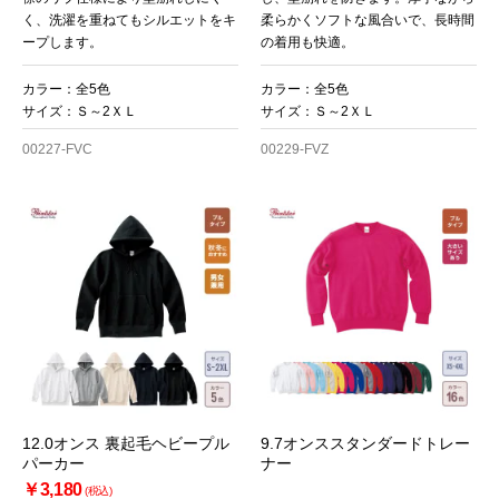
く、洗濯を重ねてもシルエットをキ
柔らかくソフトな風合いで、長時間
ープします。
の着用も快適。
カラー：全5色
カラー：全5色
サイズ：Ｓ～2ＸＬ
サイズ：Ｓ～2ＸＬ
00227-FVC
00229-FVZ
12.0オンス 裏起毛ヘビープル
9.7オンススタンダードトレー
パーカー
ナー
￥3,180
(税込)