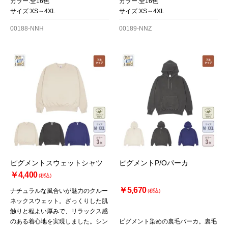
カラー:全16色
カラー:全16色
サイズ:XS～4XL
サイズ:XS～4XL
00188-NNH
00189-NNZ
ピグメントスウェットシャツ
ピグメントP/Oパーカ
￥4,400
(税込)
￥5,670
ナチュラルな風合いが魅力のクルー
(税込)
ネックスウェット。ざっくりした肌
触りと程よい厚みで、リラックス感
のある着心地を実現しました。シン
ピグメント染めの裏毛パーカ。裏毛