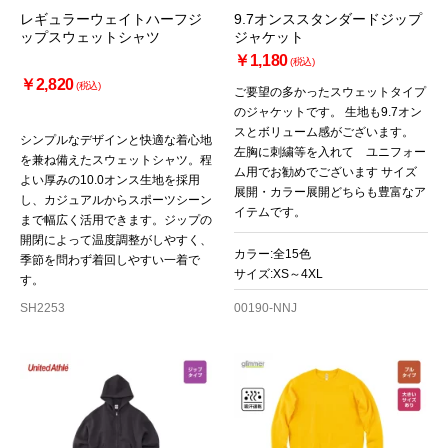
レギュラーウェイトハーフジ
9.7オンススタンダードジップ
ップスウェットシャツ
ジャケット
￥1,180
(税込)
￥2,820
(税込)
ご要望の多かったスウェットタイプ
のジャケットです。 生地も9.7オン
スとボリューム感がございます。
シンプルなデザインと快適な着心地
左胸に刺繍等を入れて ユニフォー
を兼ね備えたスウェットシャツ。程
ム用でお勧めでございます サイズ
よい厚みの10.0オンス生地を採用
展開・カラー展開どちらも豊富なア
し、カジュアルからスポーツシーン
イテムです。
まで幅広く活用できます。ジップの
開閉によって温度調整がしやすく、
カラー:全15色
季節を問わず着回しやすい一着で
サイズ:XS～4XL
す。
SH2253
00190-NNJ