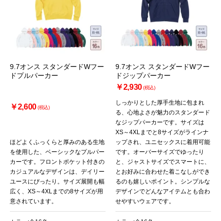
9.7オンス スタンダードWフー
9.7オンス スタンダードWフー
ドプルパーカー
ドジップパーカー
￥2,930
(税込)
しっかりとした厚手生地に包まれ
￥2,600
(税込)
る、心地よさが魅力のスタンダード
なジップパーカーです。サイズは
XS～4XLまでと8サイズがラインナ
ほどよくふっくらと厚みのある生地
ップされ、ユニセックスに着用可能
を使用した、ベーシックなプルパー
です。オーバーサイズでゆったり
カーです。フロントポケット付きの
と、ジャストサイズでスマートに、
カジュアルなデザインは、デイリー
とお好みに合わせた着こなしができ
ユースにぴったり。サイズ展開も幅
るのも嬉しいポイント。シンプルな
広く、XS～4XLまでの8サイズが用
デザインでどんなアイテムとも合わ
意されています。
せやすいウェアです。