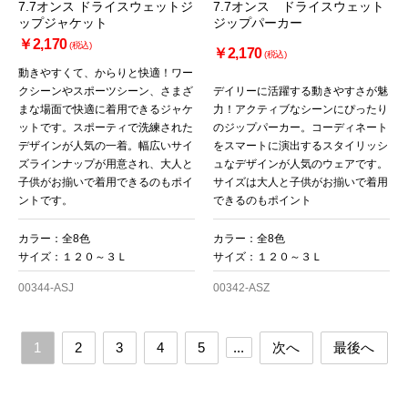
7.7オンス ドライスウェットジ
7.7オンス ドライスウェット
ップジャケット
ジップパーカー
￥2,170
(税込)
￥2,170
(税込)
動きやすくて、からりと快適！ワー
クシーンやスポーツシーン、さまざ
デイリーに活躍する動きやすさが魅
まな場面で快適に着用できるジャケ
力！アクティブなシーンにぴったり
ットです。スポーティで洗練された
のジップパーカー。コーディネート
デザインが人気の一着。幅広いサイ
をスマートに演出するスタイリッシ
ズラインナップが用意され、大人と
ュなデザインが人気のウェアです。
子供がお揃いで着用できるのもポイ
サイズは大人と子供がお揃いで着用
ントです。
できるのもポイント
カラー：全8色
カラー：全8色
サイズ：１２０～３Ｌ
サイズ：１２０～３Ｌ
00344-ASJ
00342-ASZ
1
2
3
4
5
...
次へ
最後へ