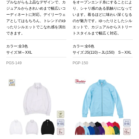
プルながらも上品なデザインで、カ
をオープンエンド糸にすることによ
ジュアルからきれいめまで幅広いコ
り、シャリ感のある肌触りになって
ーディネートに対応。デイリーウェ
います。着るほどに味わい深くなる
アとしてはもちろん、トレンドのゆ
のが魅力です。ゆったりとしたシル
ったりシルエットでこなれ感を演出
エットで、カジュアルからストリー
できます。
トスタイルまで幅広く対応。
カラー:全3色
カラー:全6色
サイズ:M～XXL
サイズ:JS(110)～JL(150) S～XXL
PGS-149
PGP-150