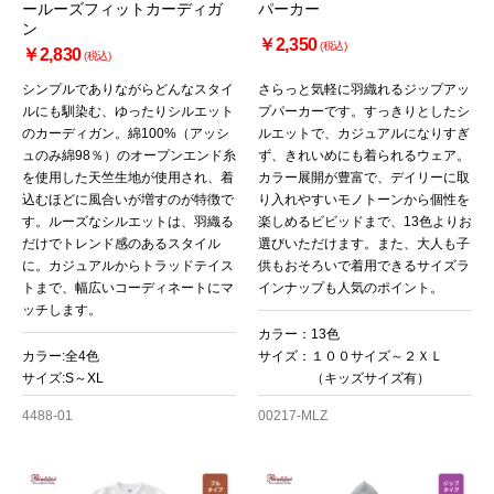
ールーズフィットカーディガ
パーカー
ン
￥2,350
(税込)
￥2,830
(税込)
シンプルでありながらどんなスタイ
さらっと気軽に羽織れるジップアッ
ルにも馴染む、ゆったりシルエット
プパーカーです。すっきりとしたシ
のカーディガン。綿100%（アッシ
ルエットで、カジュアルになりすぎ
ュのみ綿98％）のオープンエンド糸
ず、きれいめにも着られるウェア。
を使用した天竺生地が使用され、着
カラー展開が豊富で、デイリーに取
込むほどに風合いが増すのが特徴で
り入れやすいモノトーンから個性を
す。ルーズなシルエットは、羽織る
楽しめるビビッドまで、13色よりお
だけでトレンド感のあるスタイル
選びいただけます。また、大人も子
に。カジュアルからトラッドテイス
供もおそろいで着用できるサイズラ
トまで、幅広いコーディネートにマ
インナップも人気のポイント。
ッチします。
カラー：13色
カラー:全4色
サイズ：１００サイズ～２ＸＬ
サイズ:S～XL
（キッズサイズ有）
4488-01
00217-MLZ