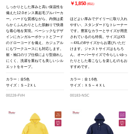
￥1,850
(税込)
しっかりとした厚みと高い保温性を
備えた12.0オンス裏起毛プルパーカ
ー。ハードな質感ながら、内側は柔
ほどよい厚みでデイリーに取り入れ
らかくふんわりとした肌触りで快適
やすい、スタンダードなトレーナー
な着心地を実現。ベーシックなデザ
です。豊富なカラーとサイズが用意
インにカンガルーポケットとフード
されているのも特長。サイズはXS
のドローコードを備え、カジュアル
～4XLの8サイズからお選びいただ
にもワークユースにも対応します。
けます。ジャストサイズはもちろ
裾・袖口のリブ仕様により型崩れし
ん、オーバーサイズで今らしいゆっ
にくく、洗濯を重ねても美しいシル
たりとした着こなしを楽しむのもお
エットをキープ。
すすめです。
カラー：全5色
カラー：全１6色
サイズ：Ｓ～2ＸＬ
サイズ：ＸＳ～４ＸＬ
00228-FVH
00183-NSC