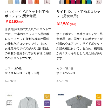
バックサイドポケット付半袖
サイドポケット半袖ポロシャ
ポロシャツ(男女兼用)
ツ（男女兼用）
￥3,190
(税込)
￥3,580
(税込)
介護施設様用に大人気のポロシャツ
です。 仕事のユニフォーム用のポ
サイドポケット半袖ポロシャツ（男
ロシャツとして 便利な機能が満載
女兼用）は、両サイドのポケットが
の優れたポロシャツです。 また、
特徴のウェアです。サイドポケット
女性専用のサイズがあり 透け防止
が腰の横に付いているため、機能性
の素材が使用されており女性にお勧
が高くスッキリとした見た目があり
めのポロシャツです。
ます。
カラー:全5色
カラー:全6色
サイズ:M～5L・7号～13号
サイズ:SS～5L
AZ-7663
AZ-7679