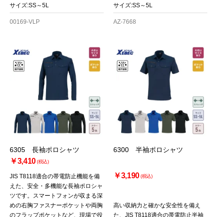
サイズ:SS～5L
サイズ:SS～5L
00169-VLP
AZ-7668
お買い物を続ける
カートへ進む
6305 長袖ポロシャツ
6300 半袖ポロシャツ
￥3,410
(税込)
￥3,190
JIS T8118適合の帯電防止機能を備
(税込)
えた、安全・多機能な長袖ポロシャ
ツです。スマートフォンが収まる深
めの右胸ファスナーポケットや両胸
高い収納力と確かな安全性を備え
のフラップポケットなど、現場で役
た、JIS T8118適合の帯電防止半袖