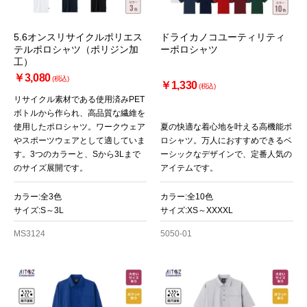
5.6オンスリサイクルポリエス
ドライカノコユーティリティ
テルポロシャツ（ポリジン加
ーポロシャツ
工）
￥3,080
(税込)
￥1,330
(税込)
リサイクル素材である使用済みPET
ボトルから作られ、高品質な繊維を
使用したポロシャツ。ワークウェア
夏の快適な着心地を叶える高機能ポ
やスポーツウェアとして適していま
ロシャツ。万人におすすめできるベ
す。3つのカラーと、Sから3Lまで
ーシックなデザインで、定番人気の
のサイズ展開です。
アイテムです。
カラー:全3色
カラー:全10色
サイズ:S～3L
サイズ:XS～XXXXL
MS3124
5050-01