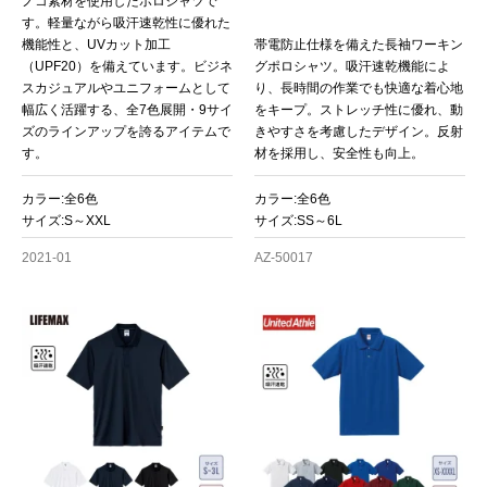
ノコ素材を使用したポロシャツで
す。軽量ながら吸汗速乾性に優れた
機能性と、UVカット加工
帯電防止仕様を備えた長袖ワーキン
（UPF20）を備えています。ビジネ
グポロシャツ。吸汗速乾機能によ
スカジュアルやユニフォームとして
り、長時間の作業でも快適な着心地
幅広く活躍する、全7色展開・9サイ
をキープ。ストレッチ性に優れ、動
ズのラインアップを誇るアイテムで
きやすさを考慮したデザイン。反射
す。
材を採用し、安全性も向上。
カラー:全6色
カラー:全6色
サイズ:S～XXL
サイズ:SS～6L
2021-01
AZ-50017