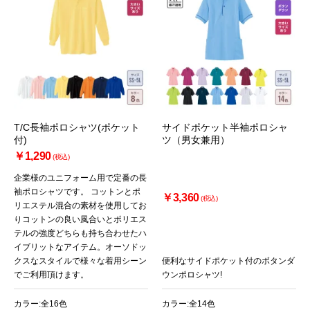
T/C長袖ポロシャツ(ポケット
サイドポケット半袖ポロシャ
付)
ツ（男女兼用）
￥1,290
(税込)
企業様のユニフォーム用で定番の長
袖ポロシャツです。 コットンとポ
￥3,360
(税込)
リエステル混合の素材を使用してお
りコットンの良い風合いとポリエス
テルの強度どちらも持ち合わせたハ
イブリットなアイテム。オーソドッ
クスなスタイルで様々な着用シーン
便利なサイドポケット付のボタンダ
でご利用頂けます。
ウンポロシャツ!
カラー:全16色
カラー:全14色