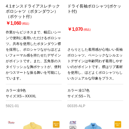
4.1オンスドライアスレチック
ドライ長袖ポロシャツ(ポケッ
ポロシャツ（ボタンダウン）
ト付)
（ポケット付）
￥1,060
(税込)
￥1,070
(税込)
作業からビジネスまで、幅広いシー
ンで便利に着用いただけるポロシャ
ツ。共布を使用したボタンダウン襟
を採用し、ポロシャツながらほどよ
さらりとした着用感が心地いい長袖
いフォーマル感を持たせたデザイン
ポロシャツ。ベーシックなシルエッ
がポイントです。また、五角形のス
トデザインは年齢問わず着用しやす
タイリッシュな胸ポケットが、便利
いのがポイントです。襟はリブ素材
かつスマートな振る舞いを可能にし
を使用し、ほどよくポロシャツらし
ています。
いカジュアルな印象をプラス。
カラー:全9色
カラー:全17色
サイズ:XS～XXXXL
サイズ:SS～7L
5921-01
00335-ALP