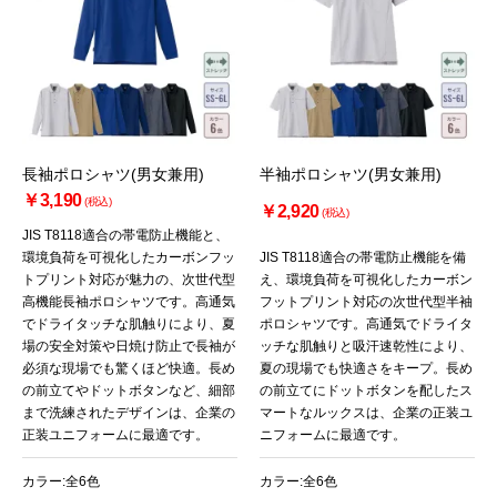
長袖ポロシャツ(男女兼用)
半袖ポロシャツ(男女兼用)
￥3,190
(税込)
￥2,920
(税込)
JIS T8118適合の帯電防止機能と、
環境負荷を可視化したカーボンフッ
JIS T8118適合の帯電防止機能を備
トプリント対応が魅力の、次世代型
え、環境負荷を可視化したカーボン
高機能長袖ポロシャツです。高通気
フットプリント対応の次世代型半袖
でドライタッチな肌触りにより、夏
ポロシャツです。高通気でドライタ
場の安全対策や日焼け防止で長袖が
ッチな肌触りと吸汗速乾性により、
必須な現場でも驚くほど快適。長め
夏の現場でも快適さをキープ。長め
の前立てやドットボタンなど、細部
の前立てにドットボタンを配したス
まで洗練されたデザインは、企業の
マートなルックスは、企業の正装ユ
正装ユニフォームに最適です。
ニフォームに最適です。
カラー:全6色
カラー:全6色