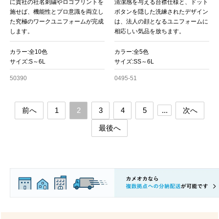
に貴社の社名刺繍やロゴプリントを
清潔感を与える台襟仕様と、ドット
施せば、機能性とプロ意識を両立し
ボタンを隠した洗練されたデザイン
た究極のワークユニフォームが完成
は、法人の顔となるユニフォームに
します。
相応しい気品を放ちます。
カラー:全10色
カラー:全5色
サイズ:S～6L
サイズ:SS～6L
50390
0495-51
前へ
1
2
3
4
5
...
次へ
最後へ