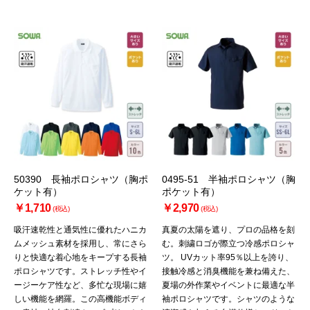
50390 長袖ポロシャツ（胸ポ
0495-51 半袖ポロシャツ（胸
ケット有）
ポケット有）
￥1,710
￥2,970
(税込)
(税込)
吸汗速乾性と通気性に優れたハニカ
真夏の太陽を遮り、プロの品格を刻
ムメッシュ素材を採用し、常にさら
む。刺繍ロゴが際立つ冷感ポロシャ
りと快適な着心地をキープする長袖
ツ。 UVカット率95％以上を誇り、
ポロシャツです。ストレッチ性やイ
接触冷感と消臭機能を兼ね備えた、
ージーケア性など、多忙な現場に嬉
夏場の外作業やイベントに最適な半
しい機能を網羅。この高機能ボディ
袖ポロシャツです。シャツのような