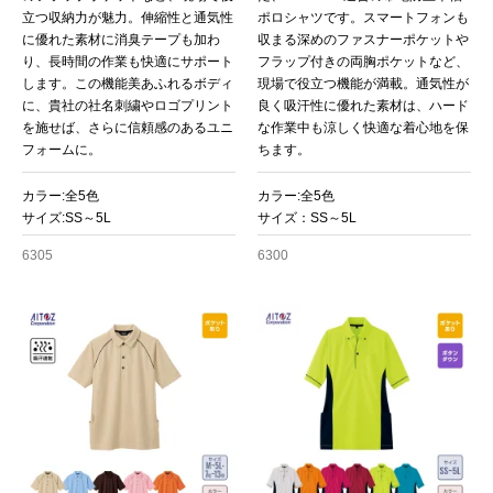
立つ収納力が魅力。伸縮性と通気性
ポロシャツです。スマートフォンも
に優れた素材に消臭テープも加わ
収まる深めのファスナーポケットや
り、長時間の作業も快適にサポート
フラップ付きの両胸ポケットなど、
します。この機能美あふれるボディ
現場で役立つ機能が満載。通気性が
に、貴社の社名刺繍やロゴプリント
良く吸汗性に優れた素材は、ハード
を施せば、さらに信頼感のあるユニ
な作業中も涼しく快適な着心地を保
フォームに。
ちます。
カラー:全5色
カラー:全5色
サイズ:SS～5L
サイズ：SS～5L
6305
6300