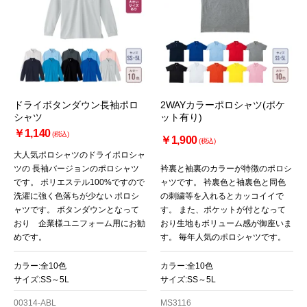
ドライボタンダウン長袖ポロ
2WAYカラーポロシャツ(ポケ
シャツ
ット有り)
￥1,140
(税込)
￥1,900
(税込)
大人気ポロシャツのドライポロシャ
ツの 長袖バージョンのポロシャツ
衿裏と袖裏のカラーが特徴のポロシ
です。 ポリエステル100%ですので
ャツです。 衿裏色と袖裏色と同色
洗濯に強く色落ちが少ない ポロシ
の刺繍等を入れるとカッコイイで
ャツです。 ボタンダウンとなって
す。 また、ポケットが付となって
おり 企業様ユニフォーム用にお勧
おり生地もボリューム感が御座いま
めです。
す。 毎年人気のポロシャツです。
カラー:全10色
カラー:全10色
サイズ:SS～5L
サイズ:SS～5L
00314-ABL
MS3116