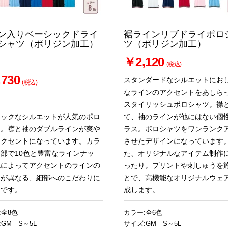
ン入りベーシックドライ
裾ラインリブドライポロ
シャツ（ポリジン加工）
ツ（ポリジン加工）
￥2,120
(税込)
730
スタンダードなシルエットにお
(税込)
なラインのアクセントをあしら
スタイリッシュポロシャツ。襟
シックなシルエットが人気のポロ
て、袖のラインが他にはない個
ツ。襟と袖のダブルラインが爽や
ラス。ポロシャツをワンランク
アクセントになっています。カラ
させたデザインになっています
部で10色と豊富なラインナッ
た、オリジナルなアイテム制作
色によってアクセントのラインの
ったり。プリントや刺しゅうを
ーが異なる、細部へのこだわりに
とで、高機能なオリジナルウェ
目です。
成します。
:全8色
カラー:全6色
:GM S～5L
サイズ:GM S～5L