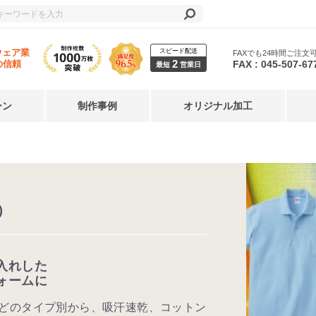
スピード配送
ウェア業
FAXでも24時間ご注文
2
FAX : 045-507-67
の信頼
最短
営業日
ーン
制作事例
オリジナル加工
)
入れした
ォームに
どのタイプ別から、吸汗速乾、コットン