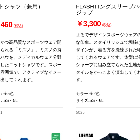
トシャツ（兼用）
FLASHロングスリーブ
ジップ
￥3,300
460
(税込)
(税込)
まるでデザインスポーツウェア
能かつ高品質なスポーツウェア開
な印象。スタイリッシュで垢抜
知られる「ミズノ」。ミズノの持
ザインが、着る方を洗練された
ウハウを、メディカルウェア分野
してくれるウェアです。体型に
かしたニットシャツです。スポー
シャープに組み立てられた生地
な雰囲気で、アクティブなイメー
タイルをかっこよく演出してく
演出してくれます。
す。
：全5色
カラー:全2色
：SS～5L
サイズ:SS～6L
71
5025
お買い物を続ける
カートへ進む