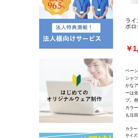
ライ
ポロ
￥1,
ベー
シャ
かな
ーは全
プ。
カラ
も注
カラー
サイズ