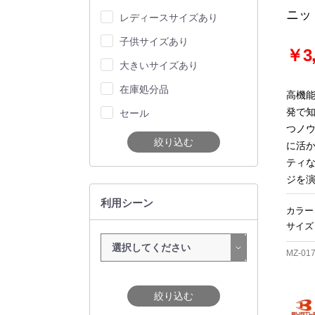
ニッ
レディースサイズあり
子供サイズあり
￥3,
大きいサイズあり
在庫処分品
高機
発で
セール
つノ
絞り込む
に活
ティ
ジを
利用シーン
カラー
サイズ
MZ-01
絞り込む