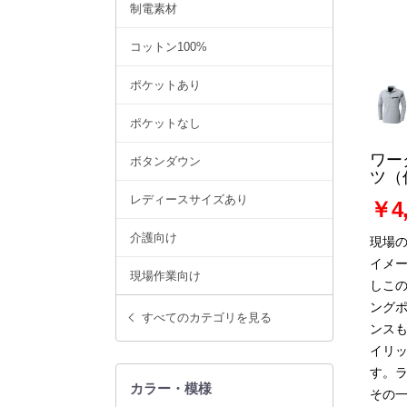
制電素材
コットン100%
ポケットあり
ポケットなし
ワー
ボタンダウン
ツ（
レディースサイズあり
￥4,
介護向け
現場
イメ
現場作業向け
しこ
ング
すべてのカテゴリを見る
ンス
イリ
す。
カラー・模様
その