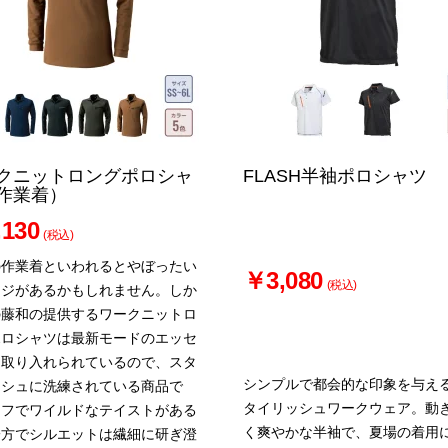
クニットロングポロシャ
FLASH半袖ポロシャツ
作業着）
130
(税込)
の作業着といわれるとやぼったい
￥3,080
(税込)
ージがあるかもしれません。しか
の藤和の提供するワークニットロ
ポロシャツは最新モードのエッセ
も取り入れられているので、スタ
シンプルで都会的な印象を与え
ッシュに洗練されている商品で
タイリッシュワークウェア。動
ラフでワイルドなテイストがある
く爽やかな半袖で、夏場の着用
一方でシルエットは繊細に研ぎ澄