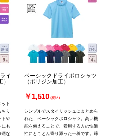
ドライ
ベーシックドライポロシャツ
工）
（ポリジン加工）
￥1,510
(税込)
エット
っちり
シンプルでスタイリッシュにまとめら
ントや
れた、ベーシックポロシャツ。高い機
ンにも
能を備えることで、着用する方の快適
快適な
性にとことん寄り添った一着です。締