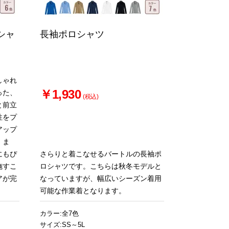
シャ
長袖ポロシャツ
しゃれ
￥1,930
った、
(税込)
と前立
性をプ
アップ
。ま
にもぴ
さらりと着こなせるバートルの長袖ポ
施すこ
ロシャツです。こちらは秋冬モデルと
アが完
なっていますが、幅広いシーズン着用
可能な作業着となります。
カラー:全7色
サイズ:SS～5L