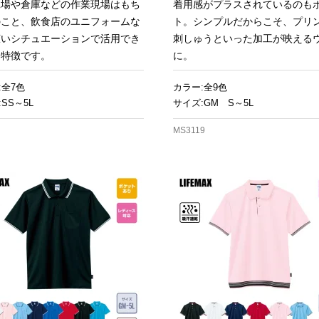
工場や倉庫などの作業現場はもち
着用感がプラスされているのも
のこと、飲食店のユニフォームな
ト。シンプルだからこそ、プリ
広いシチュエーションで活用でき
刺しゅうといった加工が映える
も特徴です。
に。
:全7色
カラー:全9色
SS～5L
サイズ:GM S～5L
MS3119